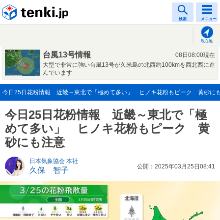
tenki.jp
検索
メニュー
現在地
台風13号情報
08日08:00現在
大型で非常に強い台風13号が久米島の北西約100kmを西北西に進
んでいます
今日25日花粉情報 近畿～東北で「極めて多い」 ヒノキ花粉もピーク 黄砂にも注意(
今日25日花粉情報 近畿～東北で「極
めて多い」 ヒノキ花粉もピーク 黄
砂にも注意
日本気象協会 本社
公開：2025年03月25日08:41
久保 智子