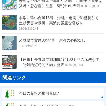
沖縄は台風の影響で暴風や大雨 九州から関東は
猛暑・急な雨に注意 8日(土)の天気
08/08(土)08:38
非常に強い台風13号 沖縄・奄美で影響長引く
土砂災害や暴風・高波に厳重な警戒を
08/08(土)06:43
茨城県で震度3の地震 津波の心配なし
08/08(土)03:48
【速報】長野県で1時間に約100ミリの猛烈な雨
「記録的短時間大雨」発表
08/07(金)18:41
関連リンク
今日の花粉の飛散量は?