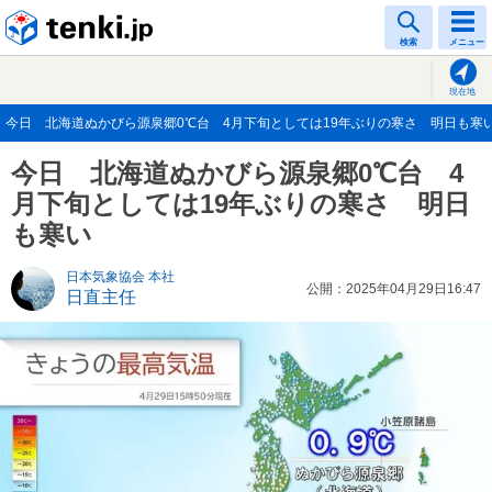
tenki.jp
検索
メニュー
現在地
今日 北海道ぬかびら源泉郷0℃台 4月下旬としては19年ぶりの寒さ 明日も寒い(20
今日 北海道ぬかびら源泉郷0℃台 4
月下旬としては19年ぶりの寒さ 明日
も寒い
日本気象協会 本社
公開：2025年04月29日16:47
日直主任