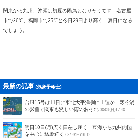
関東から九州、沖縄は初夏の陽気となりそうです。名古屋
市で26℃、福岡市で25℃と今日29日より高く、夏日になる
でしょう。
最新の記事
(気象予報士)
台風15号は11日に東北太平洋側に上陸か 寒冷渦
の影響で関東も激しい雨のおそれ
08/09(日)17:48
明日10日(月)広く日差し届く 東海から九州内陸
を中心に猛暑続く
08/09(日)16:42