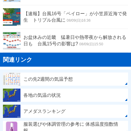
【速報】台風16号「ペイロー」が小笠原近海で発
生 トリプル台風に
08/09(日)16:36
お盆休みの近畿 猛暑日や熱帯夜から解放される
日も 台風15号の影響は?
08/09(日)15:50
関連リンク
この先2週間の気温予想
各地の気温の状況
アメダスランキング
服装選びや体調管理の参考に 体感温度指数情
報