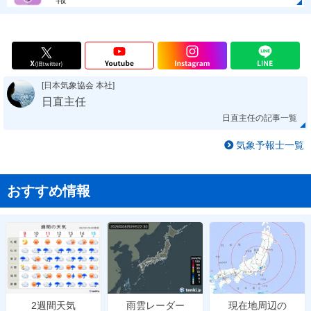
[日本気象協会 本社]
日直主任
日直主任の記事一覧
気象予報士一覧
おすすめ情報
雨雲レーダー
現在地周辺の
2週間天気