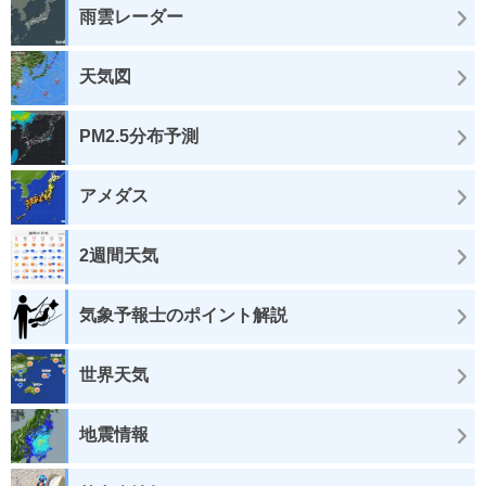
雨雲レーダー
天気図
PM2.5分布予測
アメダス
2週間天気
気象予報士のポイント解説
世界天気
地震情報