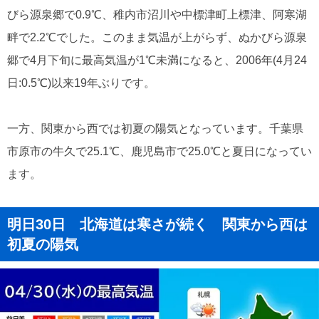
びら源泉郷で0.9℃、稚内市沼川や中標津町上標津、阿寒湖
畔で2.2℃でした。このまま気温が上がらず、ぬかびら源泉
郷で4月下旬に最高気温が1℃未満になると、2006年(4月24
日:0.5℃)以来19年ぶりです。
一方、関東から西では初夏の陽気となっています。千葉県
市原市の牛久で25.1℃、鹿児島市で25.0℃と夏日になってい
ます。
明日30日 北海道は寒さが続く 関東から西は
初夏の陽気