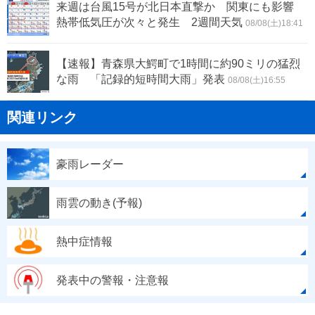
来週は台風15号が北日本直撃か 関東にも影響
熱帯低気圧が次々と発生 2週間天気
08/08(土)18:41
【速報】青森県大鰐町で1時間に約90ミリの猛烈
な雨 「記録的短時間大雨」発表
08/08(土)16:55
関連リンク
豪雨レーダー
雨雲の動き(予報)
熱中症情報
発表中の警報・注意報