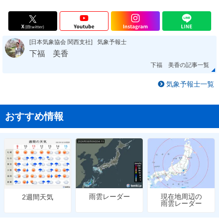
[日本気象協会 関西支社]
気象予報士
下福 美香
下福 美香の記事一覧
気象予報士一覧
おすすめ情報
雨雲レーダー
現在地周辺の
2週間天気
雨雲レーダー