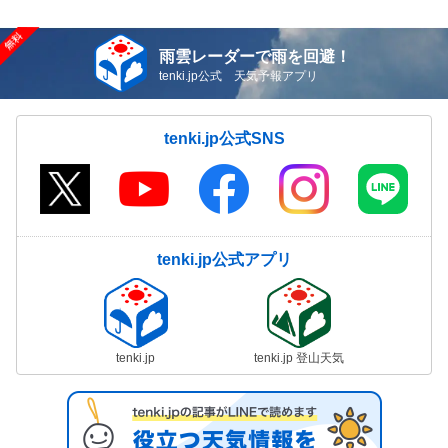
雨雲レーダーで雨を回避！
tenki.jp公式 天気予報アプリ
tenki.jp公式SNS
tenki.jp公式アプリ
tenki.jp
tenki.jp 登山天気