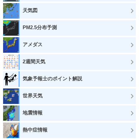
天気図
PM2.5分布予測
アメダス
2週間天気
気象予報士のポイント解説
世界天気
地震情報
熱中症情報