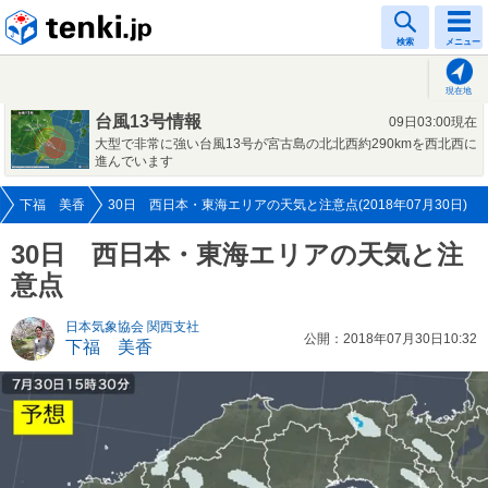
tenki.jp
検索
メニュー
現在地
台風13号情報
09日03:00現在
大型で非常に強い台風13号が宮古島の北北西約290kmを西北西に
進んでいます
下福 美香
30日 西日本・東海エリアの天気と注意点(2018年07月30日)
30日 西日本・東海エリアの天気と注
意点
日本気象協会 関西支社
公開：2018年07月30日10:32
下福 美香