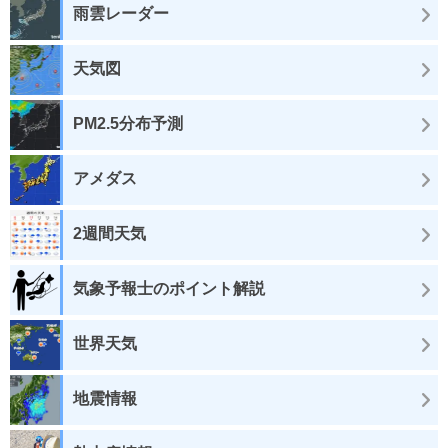
雨雲レーダー
天気図
PM2.5分布予測
アメダス
2週間天気
気象予報士のポイント解説
世界天気
地震情報