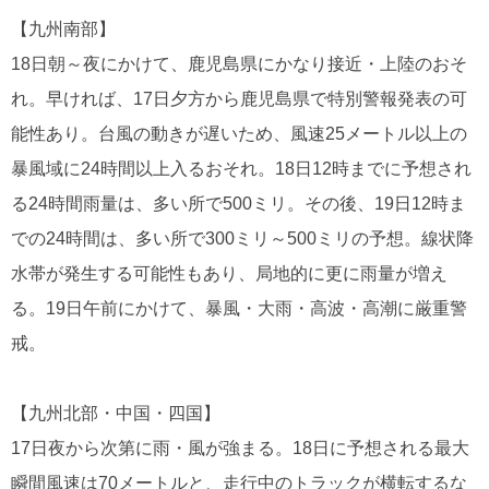
【九州南部】
18日朝～夜にかけて、鹿児島県にかなり接近・上陸のおそ
れ。早ければ、17日夕方から鹿児島県で特別警報発表の可
能性あり。台風の動きが遅いため、風速25メートル以上の
暴風域に24時間以上入るおそれ。18日12時までに予想され
る24時間雨量は、多い所で500ミリ。その後、19日12時ま
での24時間は、多い所で300ミリ～500ミリの予想。線状降
水帯が発生する可能性もあり、局地的に更に雨量が増え
る。19日午前にかけて、暴風・大雨・高波・高潮に厳重警
戒。
【九州北部・中国・四国】
17日夜から次第に雨・風が強まる。18日に予想される最大
瞬間風速は70メートルと、走行中のトラックが横転するな