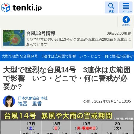
tenki.jp
検索
メニュー
現在地
台風13号情報
09日02:00現在
大型で非常に強い台風13号が久米島の西北西約290kmを西北西に
進んでいます
大型で猛烈な台風14号 3連休は広範囲で影響 いつ・どこで・何に警戒が必要か?(20
大型で猛烈な台風14号 3連休は広範囲
で影響 いつ・どこで・何に警戒が必
要か?
日本気象協会 本社
公開：2022年09月17日13:05
福冨 里香