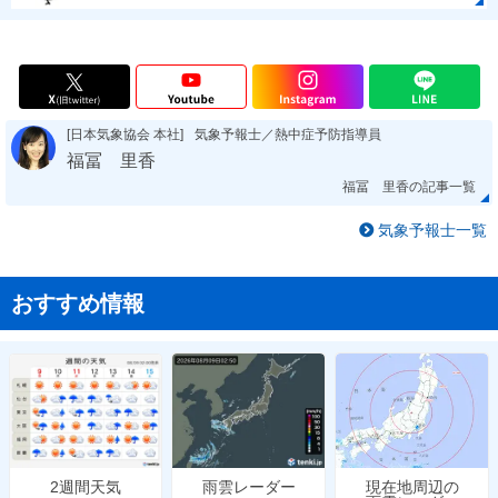
[日本気象協会 本社]
気象予報士／熱中症予防指導員
福冨 里香
福冨 里香の記事一覧
気象予報士一覧
おすすめ情報
雨雲レーダー
現在地周辺の
2週間天気