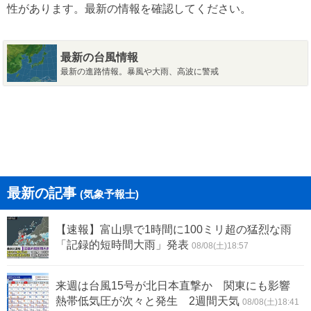
性があります。最新の情報を確認してください。
最新の台風情報
最新の進路情報。暴風や大雨、高波に警戒
最新の記事
(気象予報士)
【速報】富山県で1時間に100ミリ超の猛烈な雨
「記録的短時間大雨」発表
08/08(土)18:57
来週は台風15号が北日本直撃か 関東にも影響
熱帯低気圧が次々と発生 2週間天気
08/08(土)18:41