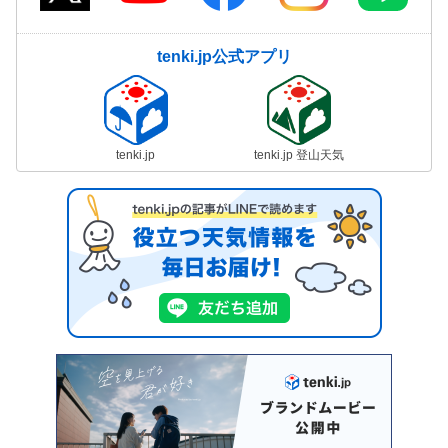
tenki.jp公式アプリ
tenki.jp
tenki.jp 登山天気