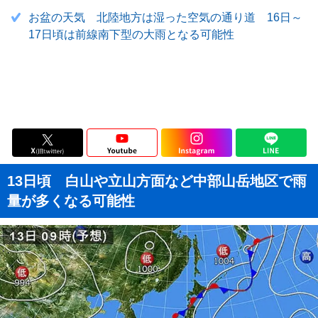
お盆の天気 北陸地方は湿った空気の通り道 16日～
17日頃は前線南下型の大雨となる可能性
13日頃 白山や立山方面など中部山岳地区で雨
量が多くなる可能性