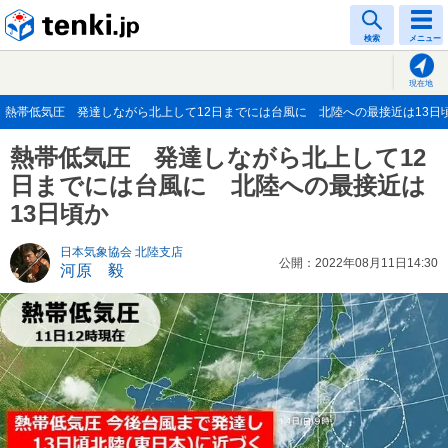
tenki.jp
検索
メニュー
現在地
熱帯低気圧 発達しながら北上して12日までには台風に 北陸への最接近は13日頃か(
熱帯低気圧 発達しながら北上して12
日までには台風に 北陸への最接近は
13日頃か
日本気象協会 北陸支店
公開：2022年08月11日14:30
河原 毅