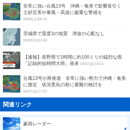
非常に強い台風13号 沖縄・奄美で影響長引く
土砂災害や暴風・高波に厳重な警戒を
08/08(土)06:43
茨城県で震度3の地震 津波の心配なし
08/08(土)03:48
【速報】長野県で1時間に約100ミリの猛烈な雨
「記録的短時間大雨」発表
08/07(金)18:41
台風13号が再発達 非常に強い勢力で沖縄・奄美
に接近 状況悪化の前に避難の検討を
08/07(金)17:37
関連リンク
豪雨レーダー