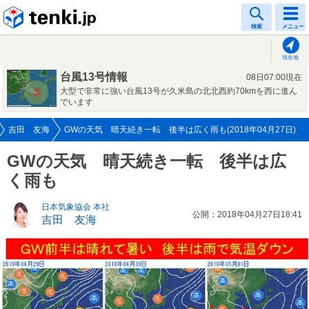
tenki.jp
検索
メニュー
現在地
台風13号情報
08日07:00現在
大型で非常に強い台風13号が久米島の北北西約70kmを西に進ん
でいます
吉田 友海
GWの天気 晴天続き一転 後半は広く雨も(2018年04月27日)
GWの天気 晴天続き一転 後半は広
く雨も
日本気象協会 本社
公開：2018年04月27日18:41
吉田 友海