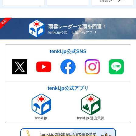
雨雲レーダーで雨を回避！
tenki.jp公式 天気予報アプリ
tenki.jp公式SNS
tenki.jp公式アプリ
tenki.jp
tenki.jp 登山天気