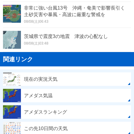
非常に強い台風13号 沖縄・奄美で影響長引く
土砂災害や暴風・高波に厳重な警戒を
08/08(土)06:43
茨城県で震度3の地震 津波の心配なし
08/08(土)03:48
関連リンク
現在の実況天気
アメダス気温
アメダスランキング
この先10日間の天気