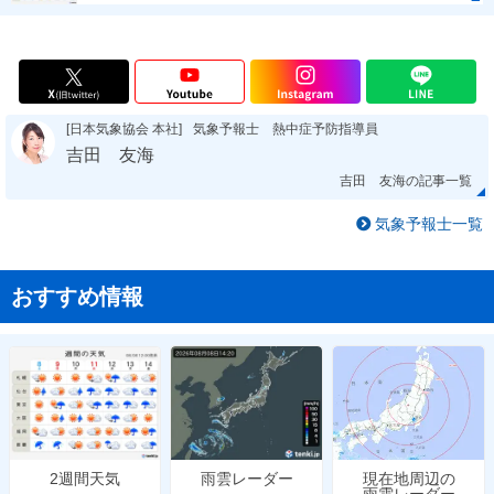
[日本気象協会 本社]
気象予報士 熱中症予防指導員
吉田 友海
吉田 友海の記事一覧
気象予報士一覧
おすすめ情報
雨雲レーダー
現在地周辺の
2週間天気
雨雲レーダー