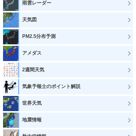
雨雲レーダー
天気図
PM2.5分布予測
アメダス
2週間天気
気象予報士のポイント解説
世界天気
地震情報