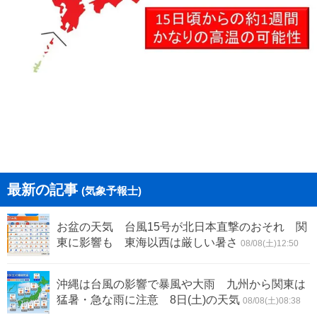
最新の記事
(気象予報士)
お盆の天気 台風15号が北日本直撃のおそれ 関
東に影響も 東海以西は厳しい暑さ
08/08(土)12:50
沖縄は台風の影響で暴風や大雨 九州から関東は
猛暑・急な雨に注意 8日(土)の天気
08/08(土)08:38