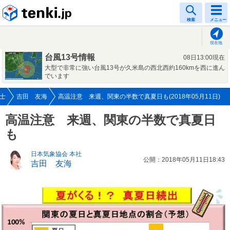
tenki.jp
検索
メニュー
現在地
台風13号情報
08日13:00現在
大型で非常に強い台風13号が久米島の西北西約160kmを西に進ん
でいます
士
吉田 友海
高温注意 来週、関東の半数で真夏日も(2018年05月11日)
高温注意 来週、関東の半数で真夏日
も
日本気象協会 本社
公開：2018年05月11日18:43
吉田 友海