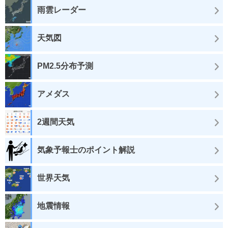
雨雲レーダー
天気図
PM2.5分布予測
アメダス
2週間天気
気象予報士のポイント解説
世界天気
地震情報