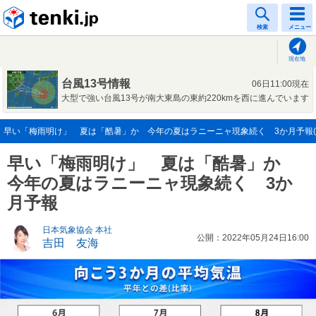
tenki.jp
検索
メニュー
現在地
台風13号情報
06日11:00現在
大型で強い台風13号が南大東島の東約220kmを西に進んでいます
早い「梅雨明け」 夏は「酷暑」か 今年の夏はラニーニャ現象続く 3か月予報(202
早い「梅雨明け」 夏は「酷暑」か
今年の夏はラニーニャ現象続く 3か
月予報
日本気象協会 本社
公開：2022年05月24日16:00
吉田 友海