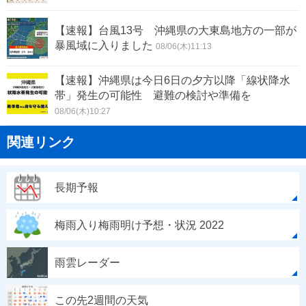
【速報】台風13号 沖縄県の大東島地方の一部が
暴風域に入りました
08/06(木)11:13
【速報】沖縄県は今日6日の夕方以降「線状降水
帯」発生の可能性 避難の検討や準備を
08/06(木)10:27
関連リンク
長期予報
梅雨入り梅雨明け予想・状況 2022
雨雲レーダー
この先2週間の天気