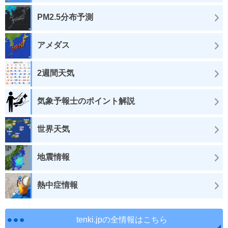
PM2.5分布予測
アメダス
2週間天気
気象予報士のポイント解説
世界天気
地震情報
熱中症情報
tenki.jpの全情報はこちら