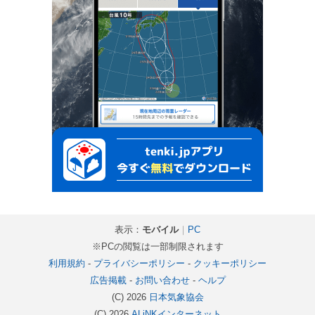
表示：
モバイル
｜
PC
※PCの閲覧は一部制限されます
利用規約
-
プライバシーポリシー
-
クッキーポリシー
広告掲載
-
お問い合わせ
-
ヘルプ
(C) 2026
日本気象協会
(C) 2026
ALiNKインターネット