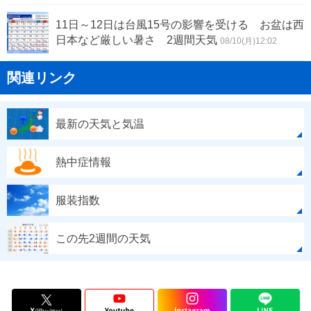
11日～12日は台風15号の影響を受ける お盆は西
日本など厳しい暑さ 2週間天気
08/10(月)12:02
関連リンク
最新の天気と気温
熱中症情報
服装指数
この先2週間の天気