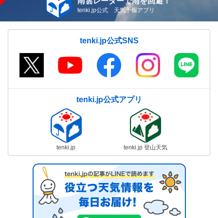
雨雲レーダーで雨を回避！
tenki.jp公式 天気予報アプリ
tenki.jp公式SNS
tenki.jp公式アプリ
tenki.jp
tenki.jp 登山天気