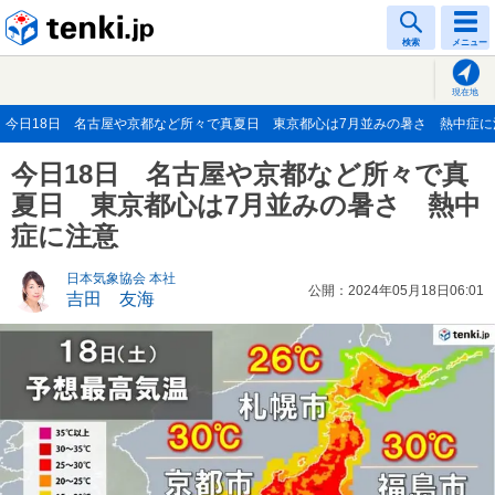
tenki.jp
検索
メニュー
現在地
今日18日 名古屋や京都など所々で真夏日 東京都心は7月並みの暑さ 熱中症に注意(
今日18日 名古屋や京都など所々で真
夏日 東京都心は7月並みの暑さ 熱中
症に注意
日本気象協会 本社
公開：2024年05月18日06:01
吉田 友海