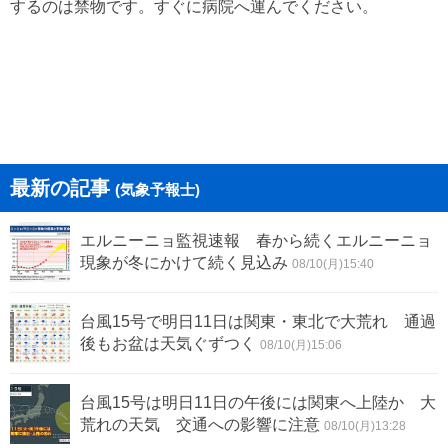
するのは禁物です。すぐに病院へ運んでください。
最新の記事
(気象予報士)
エルニーニョ監視速報 春から続くエルニーニョ
現象が冬にかけて続く見込み
08/10(月)15:40
台風15号で明日11日は関東・東北で大荒れ 通過
後もお盆は天気ぐずつく
08/10(月)15:06
台風15号は明日11日の午後には関東へ上陸か 大
荒れの天気 交通への影響に注意
08/10(月)13:28