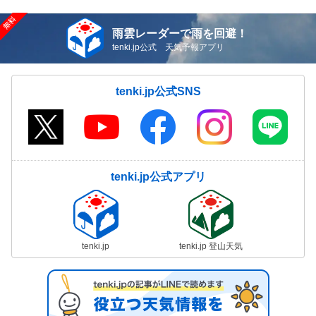
雨雲レーダーで雨を回避！
tenki.jp公式 天気予報アプリ
tenki.jp公式SNS
tenki.jp公式アプリ
tenki.jp
tenki.jp 登山天気