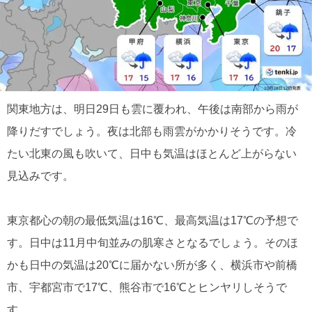
関東地方は、明日29日も雲に覆われ、午後は南部から雨が
降りだすでしょう。夜は北部も雨雲がかかりそうです。冷
たい北東の風も吹いて、日中も気温はほとんど上がらない
見込みです。
東京都心の朝の最低気温は16℃、最高気温は17℃の予想で
す。日中は11月中旬並みの肌寒さとなるでしょう。そのほ
かも日中の気温は20℃に届かない所が多く、横浜市や前橋
市、宇都宮市で17℃、熊谷市で16℃とヒンヤリしそうで
す。