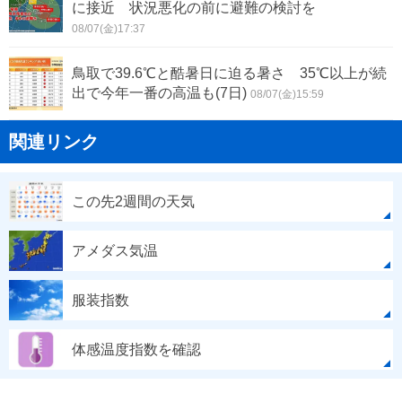
に接近 状況悪化の前に避難の検討を
08/07(金)17:37
鳥取で39.6℃と酷暑日に迫る暑さ 35℃以上が続
出で今年一番の高温も(7日)
08/07(金)15:59
関連リンク
この先2週間の天気
アメダス気温
服装指数
体感温度指数を確認