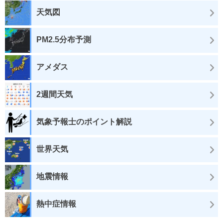
天気図
PM2.5分布予測
アメダス
2週間天気
気象予報士のポイント解説
世界天気
地震情報
熱中症情報