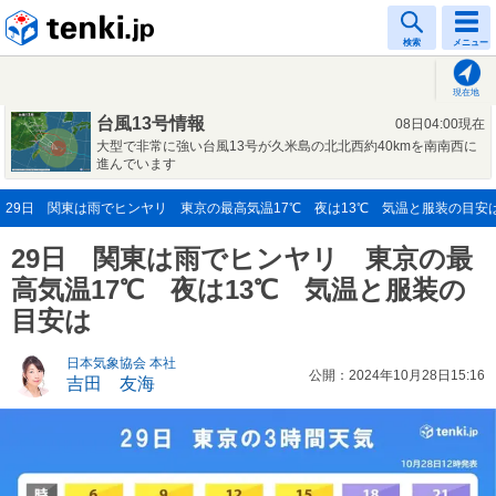
tenki.jp
検索
メニュー
現在地
台風13号情報
08日04:00現在
大型で非常に強い台風13号が久米島の北北西約40kmを南南西に
進んでいます
29日 関東は雨でヒンヤリ 東京の最高気温17℃ 夜は13℃ 気温と服装の目安は(2
29日 関東は雨でヒンヤリ 東京の最
高気温17℃ 夜は13℃ 気温と服装の
目安は
日本気象協会 本社
公開：2024年10月28日15:16
吉田 友海