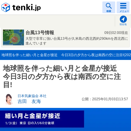
tenki.jp
検索
メニュー
現在地
台風13号情報
09日02:00現在
大型で非常に強い台風13号が久米島の西北西約290kmを西北西に
進んでいます
地球照を伴った細い月と金星が接近 今日3日の夕方から夜は南西の空に注目!(2025
地球照を伴った細い月と金星が接近
今日3日の夕方から夜は南西の空に注
目!
日本気象協会 本社
公開：2025年01月03日13:57
吉田 友海