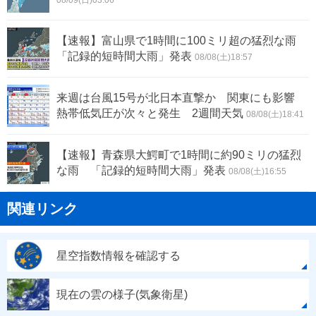
08/09(日)03:06
【速報】富山県で1時間に100ミリ超の猛烈な雨
「記録的短時間大雨」発表
08/08(土)18:57
来週は台風15号が北日本直撃か 関東にも影響
熱帯低気圧が次々と発生 2週間天気
08/08(土)18:41
【速報】青森県大鰐町で1時間に約90ミリの猛烈
な雨 「記録的短時間大雨」発表
08/08(土)16:55
関連リンク
星空指数情報を確認する
現在の雲の様子(気象衛星)