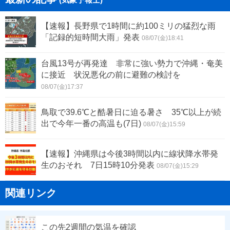
【速報】長野県で1時間に約100ミリの猛烈な雨
「記録的短時間大雨」発表
08/07(金)18:41
台風13号が再発達 非常に強い勢力で沖縄・奄美
に接近 状況悪化の前に避難の検討を
08/07(金)17:37
鳥取で39.6℃と酷暑日に迫る暑さ 35℃以上が続
出で今年一番の高温も(7日)
08/07(金)15:59
【速報】沖縄県は今後3時間以内に線状降水帯発
生のおそれ 7日15時10分発表
08/07(金)15:29
関連リンク
この先2週間の気温を確認