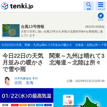
tenki.jp
検索
メニュー
現在地
台風13号情報
08日02:00現在
大型で非常に強い台風13号が久米島の北西約50kmを西南西に進
んでいます
今日22日の天気 関東～九州は晴れて3月並みの暖かさ 北海道～北陸は所々で雪や雨(
今日22日の天気 関東～九州は晴れて3
月並みの暖かさ 北海道～北陸は所々
で雪や雨
日本気象協会 本社
公開：2025年01月22日05:48
吉田 友海