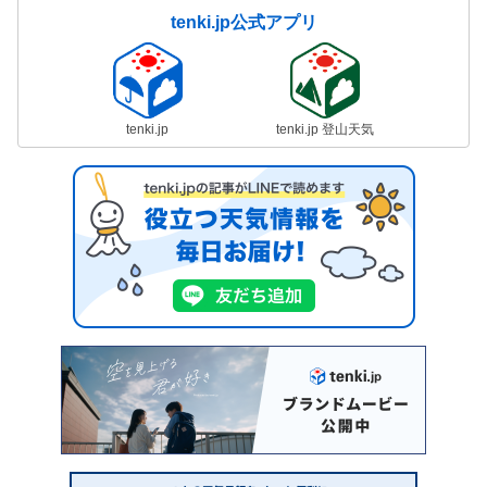
tenki.jp公式アプリ
tenki.jp
tenki.jp 登山天気