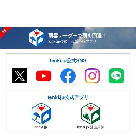
雨雲レーダーで雨を回避！
tenki.jp公式 天気予報アプリ
tenki.jp公式SNS
tenki.jp公式アプリ
tenki.jp
tenki.jp 登山天気