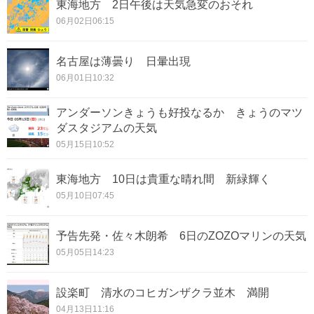
東海地方 2日午後は天気急変のおそれ
06月02日06:15
名古屋は薄曇り 日暈出現
06月01日10:32
アンダーソンきょうも好投なるか きょうのマツ
ダスタジアムの天気
05月15日10:52
東海地方 10日は貴重な晴れ間 新緑輝く
05月10日07:45
予告先発・佐々木朗希 6日のZOZOマリンの天気
05月05日14:23
設楽町 清水のコヒガンザクラ並木 満開
04月13日11:16