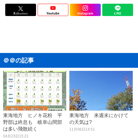
＠＠の記事
東海地方 ヒノキ花粉 平
東海地方 来週末にかけて
野部は終息も 岐阜山間部
の天気は?
は多い飛散続く
11月06日14:51
04月23日15:21