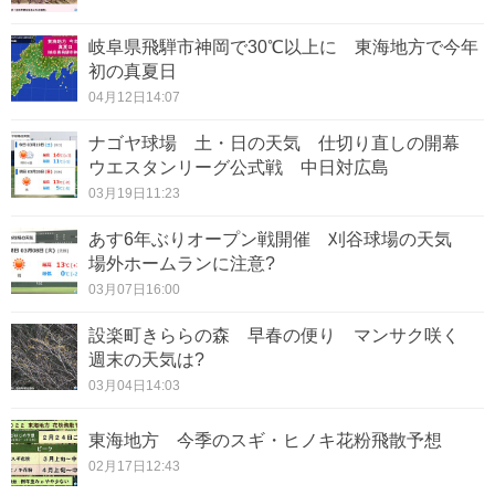
岐阜県飛騨市神岡で30℃以上に 東海地方で今年
初の真夏日
04月12日14:07
ナゴヤ球場 土・日の天気 仕切り直しの開幕
ウエスタンリーグ公式戦 中日対広島
03月19日11:23
あす6年ぶりオープン戦開催 刈谷球場の天気
場外ホームランに注意?
03月07日16:00
設楽町きららの森 早春の便り マンサク咲く
週末の天気は?
03月04日14:03
東海地方 今季のスギ・ヒノキ花粉飛散予想
02月17日12:43