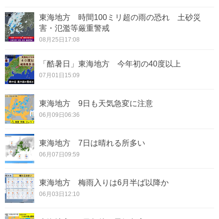
東海地方 時間100ミリ超の雨の恐れ 土砂災
害・氾濫等厳重警戒
08月25日17:08
「酷暑日」東海地方 今年初の40度以上
07月01日15:09
東海地方 9日も天気急変に注意
06月09日06:36
東海地方 7日は晴れる所多い
06月07日09:59
東海地方 梅雨入りは6月半ば以降か
06月03日12:10