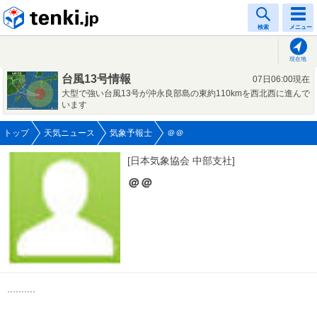
tenki.jp
検索
メニュー
現在地
台風13号情報
07日06:00現在
大型で強い台風13号が沖永良部島の東約110kmを西北西に進んで
います
トップ
天気ニュース
気象予報士
＠＠
[日本気象協会 中部支社]
＠＠
..........