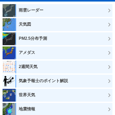
雨雲レーダー
天気図
PM2.5分布予測
アメダス
2週間天気
気象予報士のポイント解説
世界天気
地震情報