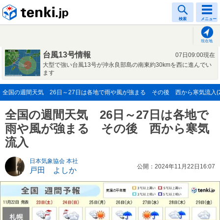
tenki.jp
検索
メニュー
現在地
台風13号情報
07日09:00現在
大型で強い台風13号が沖永良部島の南東約30kmを西に進んでい
ます
全国の週間天気 26日～27日は各地で雨や風が強まる その後 西から寒気流入(202
全国の週間天気 26日～27日は各地で
雨や風が強まる その後 西から寒気
流入
日本気象協会 本社
公開：2024年11月22日16:07
戸田 よしか