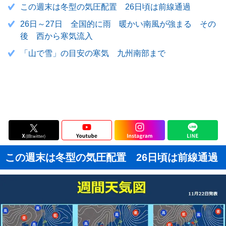
この週末は冬型の気圧配置 26日頃は前線通過
26日～27日 全国的に雨 暖かい南風が強まる その
後 西から寒気流入
「山で雪」の目安の寒気 九州南部まで
この週末は冬型の気圧配置 26日頃は前線通過