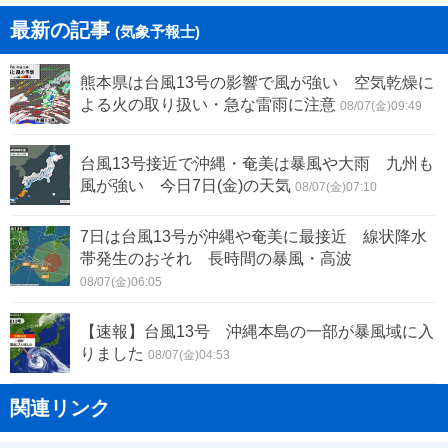
最新の記事
(気象予報士)
熊本県は台風13号の影響で風が強い 空気乾燥に
よる火の取り扱い・急な雷雨に注意
08/07(金)09:49
台風13号接近で沖縄・奄美は暴風や大雨 九州も
風が強い 今日7日(金)の天気
08/07(金)07:10
7日は台風13号が沖縄や奄美に最接近 線状降水
帯発生のおそれ 長時間の暴風・高波
08/07(金)06:05
【速報】台風13号 沖縄本島の一部が暴風域に入
りました
08/07(金)04:53
関連リンク