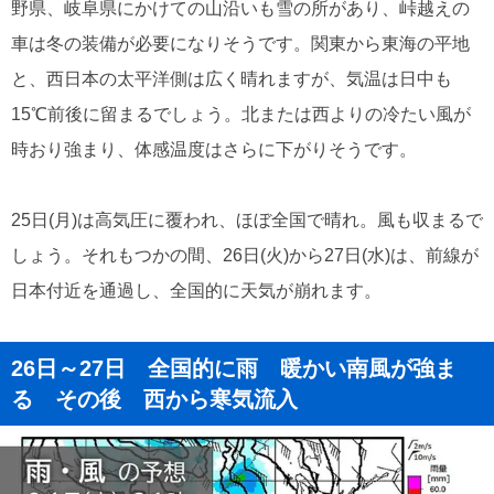
野県、岐阜県にかけての山沿いも雪の所があり、峠越えの
車は冬の装備が必要になりそうです。関東から東海の平地
と、西日本の太平洋側は広く晴れますが、気温は日中も
15℃前後に留まるでしょう。北または西よりの冷たい風が
時おり強まり、体感温度はさらに下がりそうです。
25日(月)は高気圧に覆われ、ほぼ全国で晴れ。風も収まるで
しょう。それもつかの間、26日(火)から27日(水)は、前線が
日本付近を通過し、全国的に天気が崩れます。
26日～27日 全国的に雨 暖かい南風が強ま
る その後 西から寒気流入