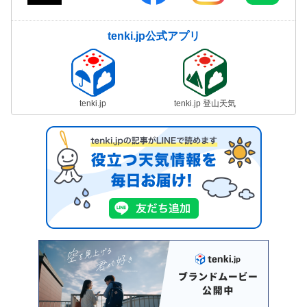
tenki.jp公式アプリ
tenki.jp
tenki.jp 登山天気