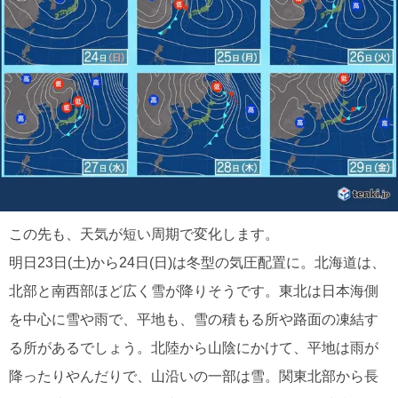
この先も、天気が短い周期で変化します。
明日23日(土)から24日(日)は冬型の気圧配置に。北海道は、
北部と南西部ほど広く雪が降りそうです。東北は日本海側
を中心に雪や雨で、平地も、雪の積もる所や路面の凍結す
る所があるでしょう。北陸から山陰にかけて、平地は雨が
降ったりやんだりで、山沿いの一部は雪。関東北部から長