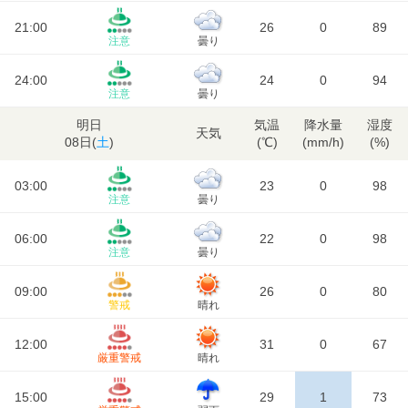
21:00
26
0
89
注意
曇り
24:00
24
0
94
注意
曇り
明日
気温
降水量
湿度
天気
08日(
土
)
(℃)
(mm/h)
(%)
03:00
23
0
98
注意
曇り
06:00
22
0
98
注意
曇り
09:00
26
0
80
警戒
晴れ
12:00
31
0
67
厳重警戒
晴れ
15:00
29
1
73