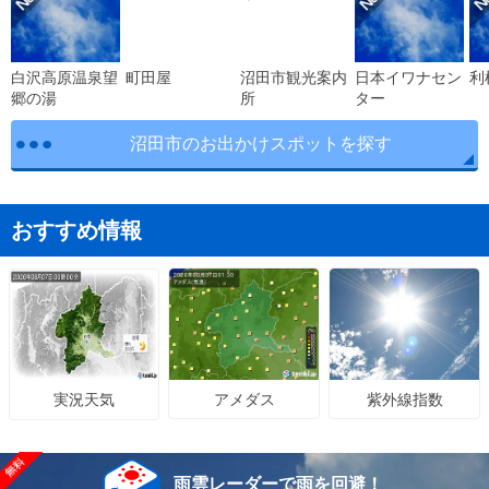
白沢高原温泉望
町田屋
沼田市観光案内
日本イワナセン
利
郷の湯
所
ター
沼田市のお出かけスポットを探す
おすすめ情報
アメダス
紫外線指数
実況天気
雨雲レーダーで雨を回避！