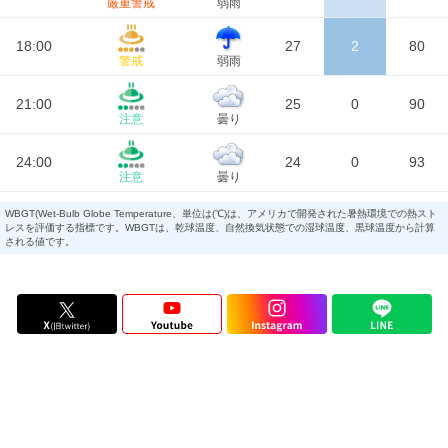
厳重警戒
弱雨
18:00
27
2
80
警戒
弱雨
21:00
25
0
90
注意
曇り
24:00
24
0
93
注意
曇り
WBGT(Wet-Bulb Globe Temperature、単位は(℃)は、アメリカで開発された暑熱環境での熱スト
レスを評価する指標です。WBGTは、乾球温度、自然換気状態での湿球温度、黒球温度から計算
される値です。