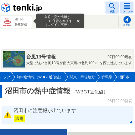
tenki.jp
検索
メニュー
直前に見た情報が
沼田市
ここに保存されます
厳重警戒
（ログイン不要）
現在地
台風13号情報
07日00:00現在
大型で強い台風13号が南大東島の北約100kmを西に進んでいます
トップ
熱中症情報（WBGT近似値）
関東・甲信地方
群馬県
沼田市
沼田市の熱中症情報
（WBGT近似値）
06日22:00発表
沼田市に注意報が出ています
濃霧