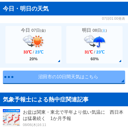
今日・明日の天気
07日01:00発表
今日
明日
07日
08日
(
金
)
(
土
)
33℃
/
23℃
31℃
/
23℃
20%
60%
沼田市の10日間天気はこちら
気象予報士による熱中症関連記事
お盆は関東・東北で平年より低い気温に 西日本
は猛暑続く 1か月予報
08/06(木)16:11