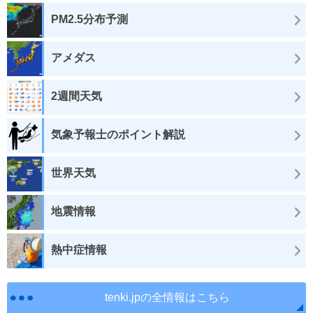
PM2.5分布予測
アメダス
2週間天気
気象予報士のポイント解説
世界天気
地震情報
熱中症情報
tenki.jpの全情報はこちら