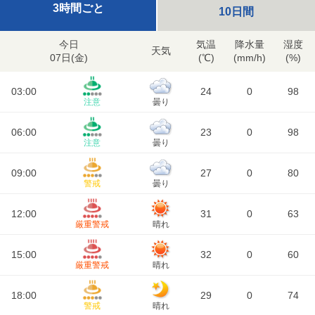
3時間ごと
10日間
今日
気温
降水量
湿度
天気
07日(
金
)
(℃)
(mm/h)
(%)
03:00
24
0
98
注意
曇り
06:00
23
0
98
注意
曇り
09:00
27
0
80
警戒
曇り
12:00
31
0
63
厳重警戒
晴れ
15:00
32
0
60
厳重警戒
晴れ
18:00
29
0
74
警戒
晴れ