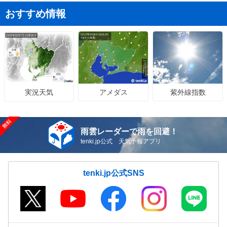
おすすめ情報
アメダス
紫外線指数
実況天気
雨雲レーダーで雨を回避！
tenki.jp公式 天気予報アプリ
tenki.jp公式SNS