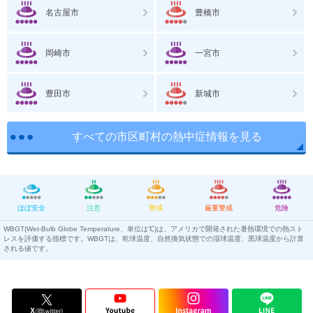
名古屋市
豊橋市
岡崎市
一宮市
豊田市
新城市
すべての市区町村の熱中症情報を見る
ほぼ安全
注意
警戒
厳重警戒
危険
WBGT(Wet-Bulb Globe Temperature、単位は℃)は、アメリカで開発された暑熱環境での熱スト
レスを評価する指標です。WBGTは、乾球温度、自然換気状態での湿球温度、黒球温度から計算
される値です。