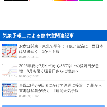
気象予報士による熱中症関連記事
お盆は関東・東北で平年より低い気温に 西日本
は猛暑続く 1か月予報
08/06(木)16:11
2026年夏は7月中旬から35℃以上の猛暑日が急
増 8月も暑く猛暑日さらに増加へ
08/06(木)15:52
台風13号が9日頃にかけて沖縄に接近 九州から
東海は猛暑が続く 2週間天気予報
08/06(木)11:52