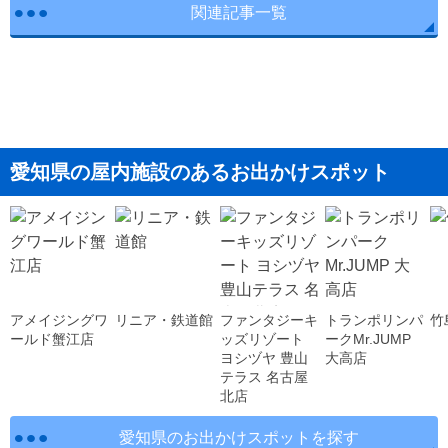
関連記事一覧
愛知県の屋内施設のあるお出かけスポット
アメイジングワ
リニア・鉄道館
ファンタジーキ
トランポリンパ
竹
ールド蟹江店
ッズリゾート
ークMr.JUMP
ヨシヅヤ 豊山
大高店
テラス 名古屋
北店
愛知県のお出かけスポットを探す