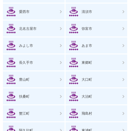
愛西市
清須市
北名古屋市
弥富市
みよし市
あま市
長久手市
東郷町
豊山町
大口町
扶桑町
大治町
蟹江町
飛島村
阿久比町
東浦町