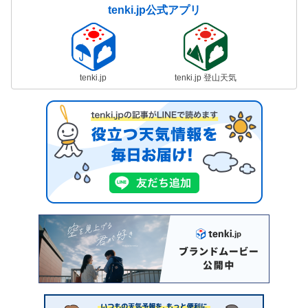
tenki.jp公式アプリ
tenki.jp
tenki.jp 登山天気