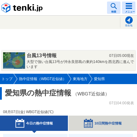
tenki.jp
検索
メニュー
現在地
台風13号情報
07日05:00現在
大型で強い台風13号が沖永良部島の東約140kmを西北西に進んで
います
トップ
熱中症情報（WBGT近似値）
東海地方
愛知県
愛知県の熱中症情報
（WBGT近似値）
07日04:00発表
08月07日(
金
) WBGT近似値(℃)
今日の熱中症情報
10日間熱中症情報
07