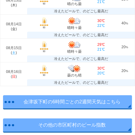
08月13日
21℃
晴のち曇
90
(
木
)
冷えたビールで、のどごし最高だ
30℃
40
08月14日
%
22℃
晴時々曇
90
(
金
)
冷えたビールで、のどごし最高だ
29℃
20
08月15日
%
21℃
晴時々曇
90
(
土
)
冷えたビールで、のどごし最高だ
30℃
20
08月16日
%
20℃
曇のち晴
90
(
日
)
冷えたビールで、のどごし最高だ
会津坂下町の6時間ごとの2週間天気はこちら
その他の市区町村のビール指数