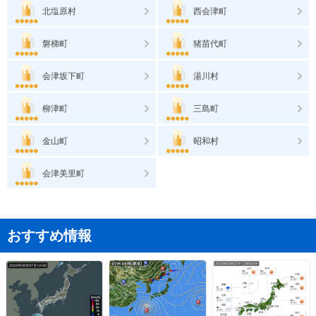
北塩原村
西会津町
磐梯町
猪苗代町
会津坂下町
湯川村
柳津町
三島町
金山町
昭和村
会津美里町
おすすめ情報