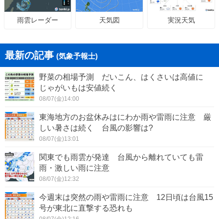
天気図
実況天気
雨雲レーダー
最新の記事
(気象予報士)
野菜の相場予測 だいこん、はくさいは高値に
じゃがいもは安値続く
08/07(金)14:00
東海地方のお盆休みはにわか雨や雷雨に注意 厳
しい暑さは続く 台風の影響は?
08/07(金)13:01
関東でも雨雲が発達 台風から離れていても雷
雨・激しい雨に注意
08/07(金)12:32
今週末は突然の雨や雷雨に注意 12日頃は台風15
号が東北に直撃する恐れも