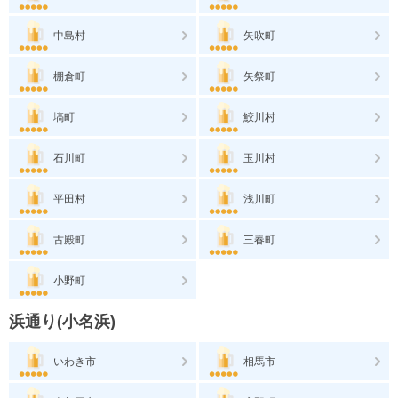
中島村
矢吹町
棚倉町
矢祭町
塙町
鮫川村
石川町
玉川村
平田村
浅川町
古殿町
三春町
小野町
浜通り(小名浜)
いわき市
相馬市