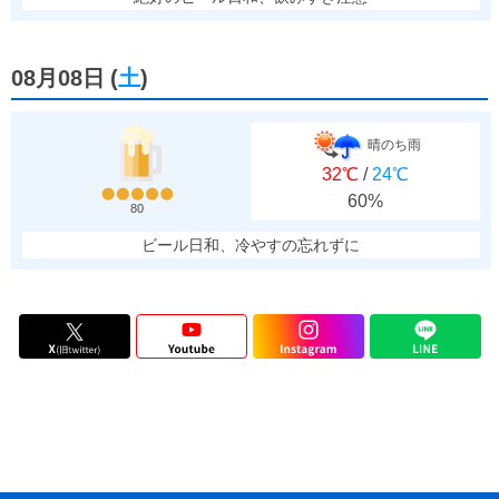
08月08日
(
土
)
晴のち雨
32℃
/
24℃
60%
80
ビール日和、冷やすの忘れずに