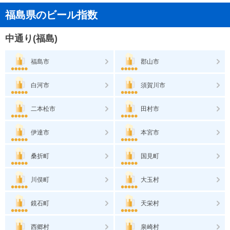
福島県のビール指数
中通り(福島)
福島市
郡山市
白河市
須賀川市
二本松市
田村市
伊達市
本宮市
桑折町
国見町
川俣町
大玉村
鏡石町
天栄村
西郷村
泉崎村