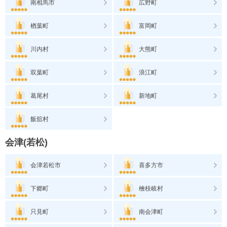
南相馬市
広野町
楢葉町
富岡町
川内村
大熊町
双葉町
浪江町
葛尾村
新地町
飯舘村
会津(若松)
会津若松市
喜多方市
下郷町
檜枝岐村
只見町
南会津町