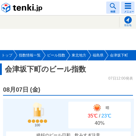
tenki.jp
検索
メニュー
現在地
トップ
指数情報一覧
ビール指数
東北地方
福島県
会津坂下町
会津坂下町のビール指数
07日12:00発表
08月07日
(
金
)
晴
35℃
/
23℃
40%
100
絶好のビール日和、飲みすぎ注意