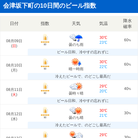
会津坂下町の10日間のビール指数
降水
日付
指数
天気
気温
確率
30℃
60
08月09日
%
23℃
曇のち雨
80
(
日
)
ビール日和、冷やすの忘れずに
30℃
60
08月10日
%
22℃
晴一時雨
90
(
月
)
冷えたビールで、のどごし最高だ
29℃
40
08月11日
%
20℃
曇時々晴
80
(
火
)
ビール日和、冷やすの忘れずに
30℃
30
08月12日
%
21℃
曇のち晴
90
(
水
)
冷えたビールで、のどごし最高だ
29℃
30
%