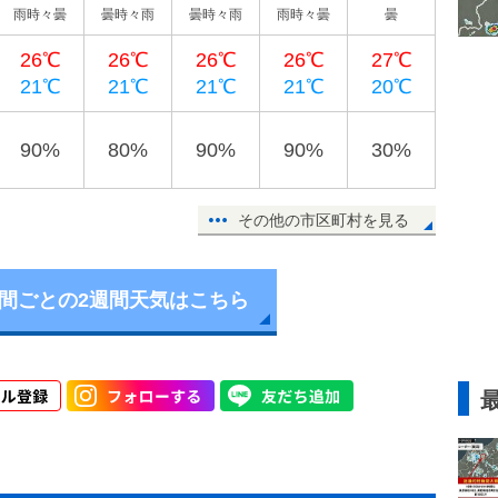
雨時々曇
曇時々雨
曇時々雨
雨時々曇
曇
26℃
26℃
26℃
26℃
27℃
21℃
21℃
21℃
21℃
20℃
90%
80%
90%
90%
30%
その他の市区町村を見る
時間ごとの2週間天気はこちら