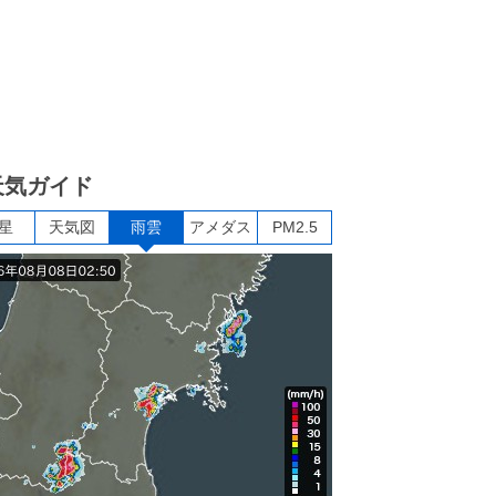
天気ガイド
星
天気図
雨雲
アメダス
PM2.5