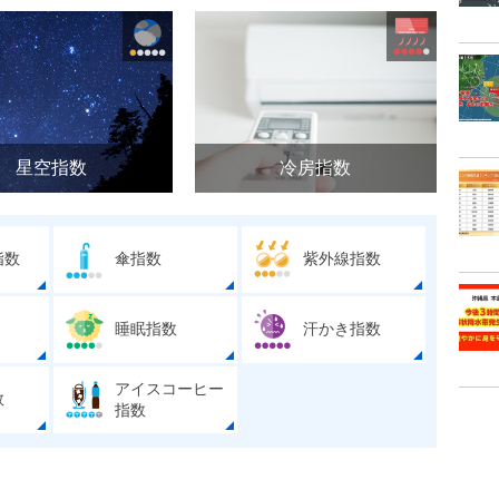
星空指数
冷房指数
指数
傘指数
紫外線指数
睡眠指数
汗かき指数
アイスコーヒー
数
指数