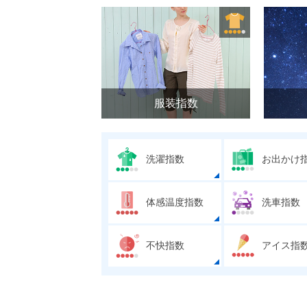
服装指数
洗濯指数
お出かけ
体感温度指数
洗車指数
不快指数
アイス指