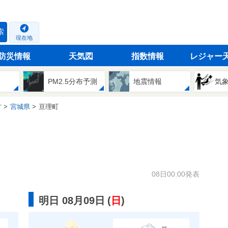
索
現在地
防災情報
天気図
指数情報
レジャー
PM2.5分布予測
地震情報
気
方
宮城県
亘理町
08日00:00発表
明日 08月09日
(
日
)