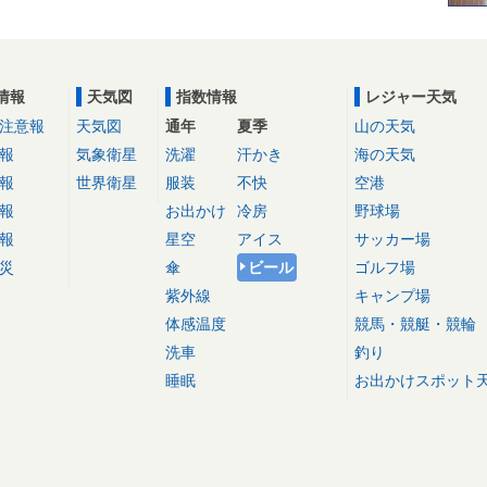
情報
天気図
指数情報
レジャー天気
注意報
天気図
通年
夏季
山の天気
報
気象衛星
洗濯
汗かき
海の天気
報
世界衛星
服装
不快
空港
報
お出かけ
冷房
野球場
報
星空
アイス
サッカー場
災
傘
ビール
ゴルフ場
紫外線
キャンプ場
体感温度
競馬・競艇・競輪
洗車
釣り
睡眠
お出かけスポット