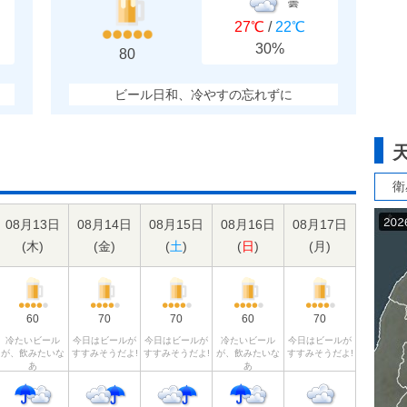
曇
27℃
/
22℃
30%
80
ビール日和、冷やすの忘れずに
衛
08月13日
08月14日
08月15日
08月16日
08月17日
(
木
)
(
金
)
(
土
)
(
日
)
(
月
)
60
70
70
60
70
冷たいビール
今日はビールが
今日はビールが
冷たいビール
今日はビールが
が、飲みたいな
すすみそうだよ!
すすみそうだよ!
が、飲みたいな
すすみそうだよ!
あ
あ