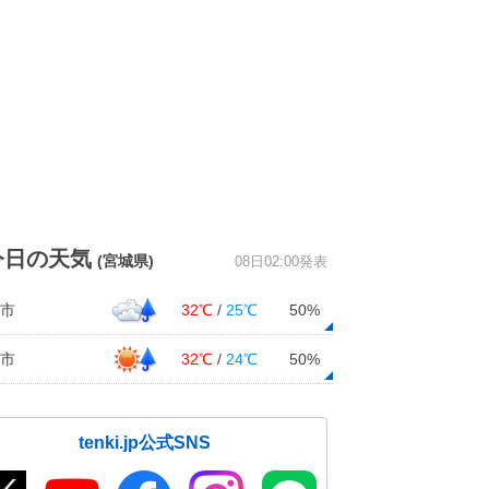
今日の天気
(宮城県)
08日02:00発表
市
32℃
/
25℃
50%
市
32℃
/
24℃
50%
tenki.jp公式SNS