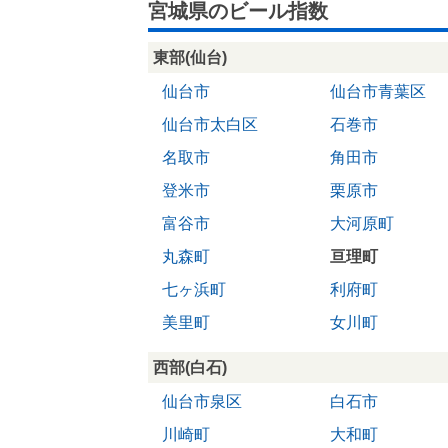
宮城県のビール指数
東部(仙台)
仙台市
仙台市青葉区
仙台市太白区
石巻市
名取市
角田市
登米市
栗原市
富谷市
大河原町
丸森町
亘理町
七ヶ浜町
利府町
美里町
女川町
西部(白石)
仙台市泉区
白石市
川崎町
大和町