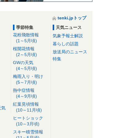
tenki.jpトップ
季節特集
天気ニュース
花粉飛散情報
気象予報士解説
(1～5月頃)
暮らしの話題
桜開花情報
放送局のニュース
(2～5月頃)
特集
GWの天気
(4～5月頃)
梅雨入り・明け
(5～7月頃)
熱中症情報
(4～9月頃)
紅葉見頃情報
天気
(10～11月頃)
ヒートショック
(10～3月頃)
スキー積雪情報
(11～5月頃)