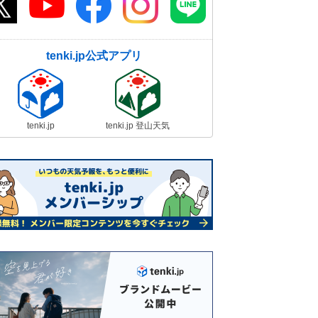
tenki.jp公式アプリ
tenki.jp
tenki.jp 登山天気