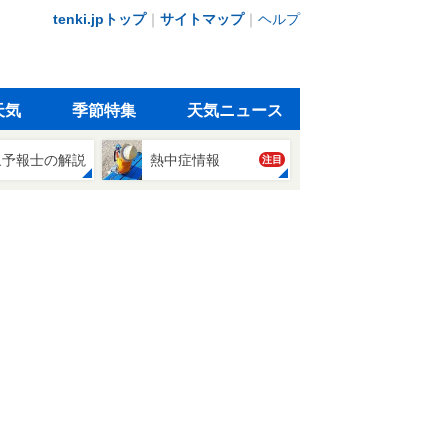
tenki.jpトップ
｜
サイトマップ
｜
ヘルプ
天気
季節特集
天気ニュース
象予報士の解説
熱中症情報
注目