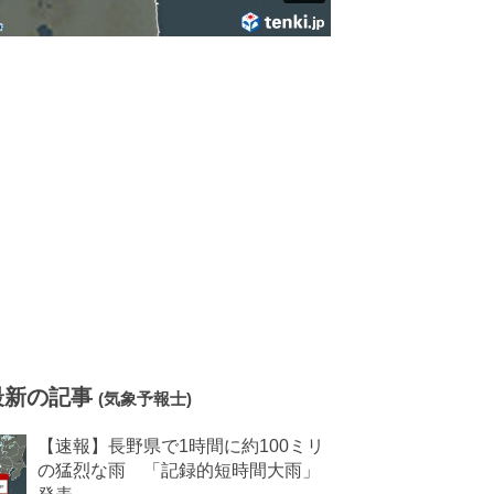
最新の記事
(気象予報士)
【速報】長野県で1時間に約100ミリ
の猛烈な雨 「記録的短時間大雨」