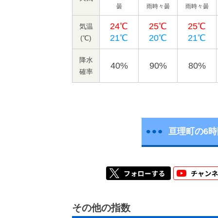
曇
雨時々曇
雨時々曇
24℃
25℃
25℃
気温
21℃
20℃
21℃
(℃)
降水
40%
90%
80%
確率
亘理町の6
その他の指数