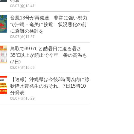
発表
08/07(金)18:41
台風13号が再発達 非常に強い勢力
で沖縄・奄美に接近 状況悪化の前
に避難の検討を
08/07(金)17:37
鳥取で39.6℃と酷暑日に迫る暑さ
35℃以上が続出で今年一番の高温も
(7日)
08/07(金)15:59
【速報】沖縄県は今後3時間以内に線
状降水帯発生のおそれ 7日15時10
分発表
08/07(金)15:29