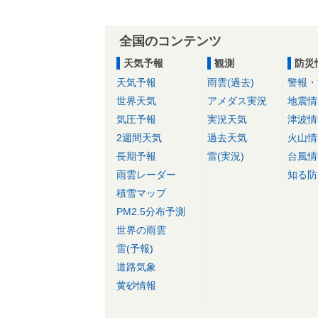
全国のコンテンツ
天気予報
観測
防災
天気予報
雨雲(過去)
警報・
世界天気
アメダス実況
地震情
気圧予報
実況天気
津波情
2週間天気
過去天気
火山情
長期予報
雷(実況)
台風情
雨雲レーダー
知る防
積雪マップ
PM2.5分布予測
世界の雨雲
雷(予報)
道路気象
黄砂情報