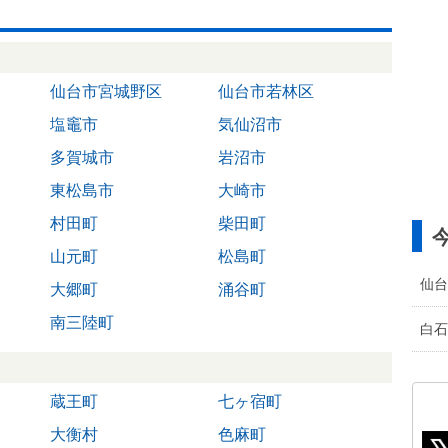
仙台市宮城野区
仙台市若林区
塩竈市
気仙沼市
多賀城市
岩沼市
東松島市
大崎市
村田町
柴田町
山元町
松島町
仙台
大郷町
涌谷町
南三陸町
白石
蔵王町
七ヶ宿町
大衡村
色麻町