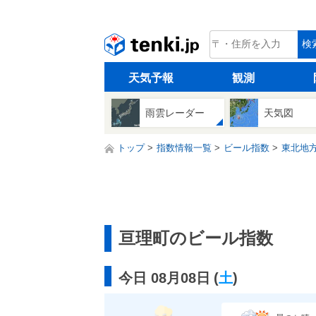
tenki.jp
検
天気予報
観測
雨雲レーダー
天気図
トップ
指数情報一覧
ビール指数
東北地
亘理町のビール指数
今日 08月08日
(
土
)