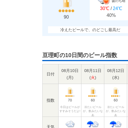
曇のち晴
30℃
/
24℃
40%
90
冷えたビールで、のどごし最高だ
亘理町の10日間のビール指数
08月10日
08月11日
08月12日
日付
(
月
)
(
火
)
(
水
)
指数
70
60
60
今日はビールが
冷たいビール
冷たいビール
すすみそうだよ!
が、飲みたいな
が、飲みたいな
あ
あ
天気