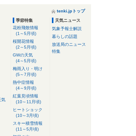
tenki.jpトップ
季節特集
天気ニュース
花粉飛散情報
気象予報士解説
(1～5月頃)
暮らしの話題
桜開花情報
放送局のニュース
(2～5月頃)
特集
GWの天気
(4～5月頃)
梅雨入り・明け
(5～7月頃)
熱中症情報
(4～9月頃)
紅葉見頃情報
天気
(10～11月頃)
ヒートショック
(10～3月頃)
スキー積雪情報
(11～5月頃)