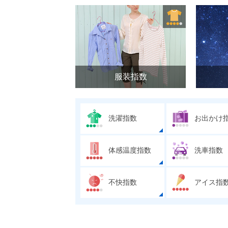
服装指数
洗濯指数
お出かけ
体感温度指数
洗車指数
不快指数
アイス指