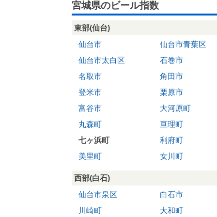
宮城県のビール指数
東部(仙台)
仙台市
仙台市青葉区
仙台市太白区
石巻市
名取市
角田市
登米市
栗原市
富谷市
大河原町
丸森町
亘理町
七ヶ浜町
利府町
美里町
女川町
西部(白石)
仙台市泉区
白石市
川崎町
大和町