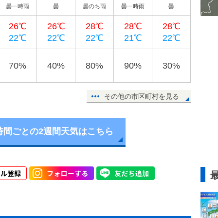
曇一時雨
曇
曇のち雨
曇一時雨
曇
26℃
26℃
28℃
28℃
28℃
22℃
22℃
22℃
21℃
22℃
70%
40%
80%
90%
30%
その他の市区町村を見る
時間ごとの2週間天気はこちら