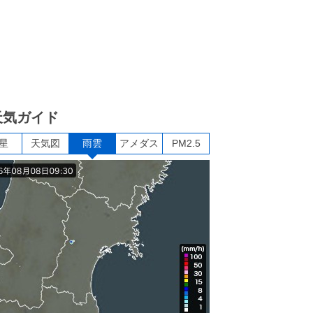
天気ガイド
星
天気図
雨雲
アメダス
PM2.5