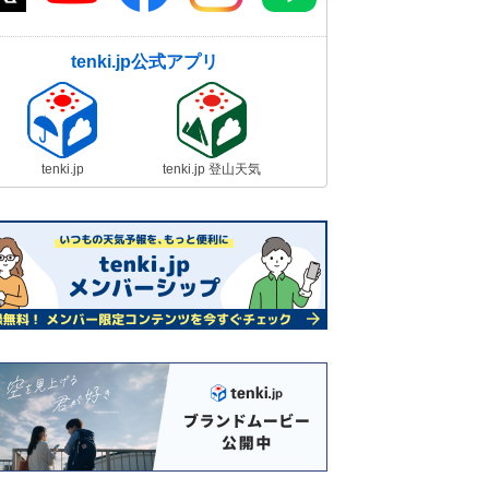
tenki.jp公式アプリ
tenki.jp
tenki.jp 登山天気