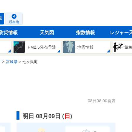
索
現在地
防災情報
天気図
指数情報
レジャー
PM2.5分布予測
地震情報
気
方
宮城県
七ヶ浜町
08日08:00発表
明日 08月09日
(
日
)