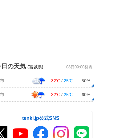
今日の天気
(宮城県)
08日09:00発表
市
32℃
/
25℃
50%
市
32℃
/
25℃
60%
tenki.jp公式SNS