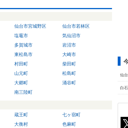
仙台市宮城野区
仙台市若林区
塩竈市
気仙沼市
多賀城市
岩沼市
東松島市
大崎市
村田町
柴田町
山元町
松島町
仙台
大郷町
涌谷町
白石
南三陸町
蔵王町
七ヶ宿町
大衡村
色麻町