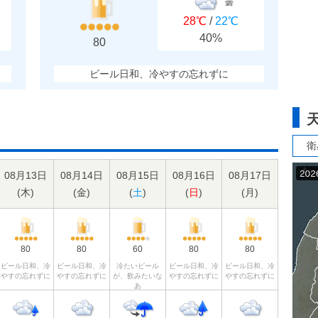
曇
28℃
/
22℃
40%
80
ビール日和、冷やすの忘れずに
衛
08月13日
08月14日
08月15日
08月16日
08月17日
(
木
)
(
金
)
(
土
)
(
日
)
(
月
)
80
80
60
80
80
ビール日和、冷
ビール日和、冷
冷たいビール
ビール日和、冷
ビール日和、冷
やすの忘れずに
やすの忘れずに
が、飲みたいな
やすの忘れずに
やすの忘れずに
あ