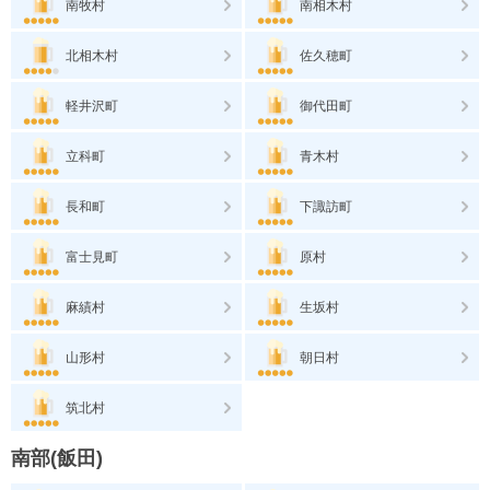
南牧村
南相木村
北相木村
佐久穂町
軽井沢町
御代田町
立科町
青木村
長和町
下諏訪町
富士見町
原村
麻績村
生坂村
山形村
朝日村
筑北村
南部(飯田)