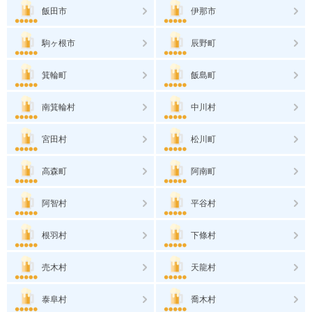
飯田市
伊那市
駒ヶ根市
辰野町
箕輪町
飯島町
南箕輪村
中川村
宮田村
松川町
高森町
阿南町
阿智村
平谷村
根羽村
下條村
売木村
天龍村
泰阜村
喬木村