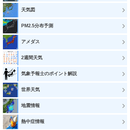
天気図
PM2.5分布予測
アメダス
2週間天気
気象予報士のポイント解説
世界天気
地震情報
熱中症情報