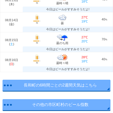
08月13日
18℃
曇時々晴
70
(
木
)
今日はビールがすすみそうだよ!
27℃
40
08月14日
%
19℃
曇
70
(
金
)
今日はビールがすすみそうだよ!
27℃
70
08月15日
%
20℃
曇のち雨
70
(
土
)
今日はビールがすすみそうだよ!
28℃
40
08月16日
%
18℃
曇時々晴
70
(
日
)
今日はビールがすすみそうだよ!
長和町の6時間ごとの2週間天気はこちら
その他の市区町村のビール指数