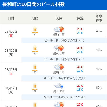
長和町の10日間のビール指数
降水
日付
指数
天気
気温
確率
29℃
40
08月09日
%
21℃
曇時々晴
80
(
日
)
ビール日和、冷やすの忘れずに
31℃
40
08月10日
%
20℃
曇のち晴
80
(
月
)
ビール日和、冷やすの忘れずに
30℃
40
08月11日
%
19℃
曇時々晴
70
(
火
)
今日はビールがすすみそうだよ!
27℃
80
08月12日
%
18℃
曇一時雨
70
(
水
)
今日はビールがすすみそうだよ!
27℃
40
%