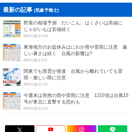
最新の記事
(気象予報士)
野菜の相場予測 だいこん、はくさいは高値に
じゃがいもは安値続く
08/07(金)14:00
東海地方のお盆休みはにわか雨や雷雨に注意 厳
しい暑さは続く 台風の影響は?
08/07(金)13:01
関東でも雨雲が発達 台風から離れていても雷
雨・激しい雨に注意
08/07(金)12:32
今週末は突然の雨や雷雨に注意 12日頃は台風15
号が東北に直撃する恐れも
08/07(金)12:16