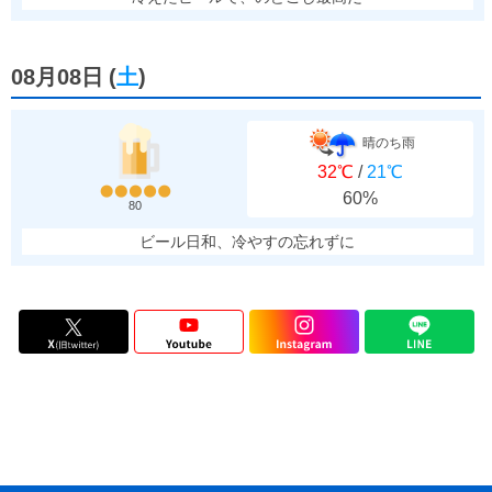
08月08日
(
土
)
晴のち雨
32℃
/
21℃
60%
80
ビール日和、冷やすの忘れずに