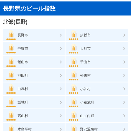
長野県のビール指数
北部(長野)
長野市
須坂市
中野市
大町市
飯山市
千曲市
池田町
松川村
白馬村
小谷村
坂城町
小布施町
高山村
山ノ内町
木島平村
野沢温泉村