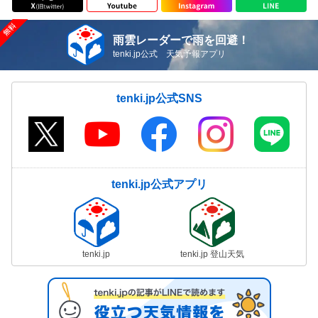
雨雲レーダーで雨を回避！
tenki.jp公式 天気予報アプリ
tenki.jp公式SNS
tenki.jp公式アプリ
tenki.jp
tenki.jp 登山天気