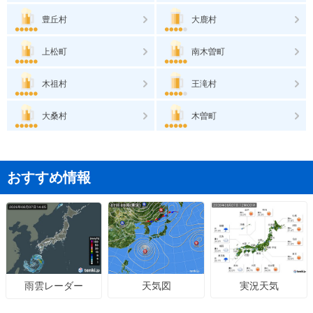
豊丘村
大鹿村
上松町
南木曽町
木祖村
王滝村
大桑村
木曽町
おすすめ情報
天気図
実況天気
雨雲レーダー