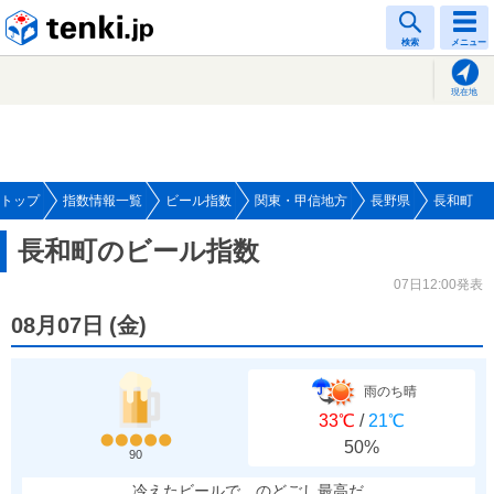
tenki.jp
検索
メニュー
現在地
トップ
指数情報一覧
ビール指数
関東・甲信地方
長野県
長和町
長和町のビール指数
07日12:00発表
08月07日
(
金
)
雨のち晴
33℃
/
21℃
50%
90
冷えたビールで、のどごし最高だ