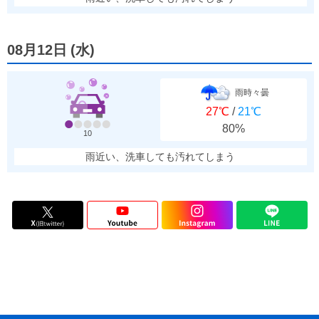
08月12日
(
水
)
雨時々曇
27℃
/
21℃
80%
10
雨近い、洗車しても汚れてしまう