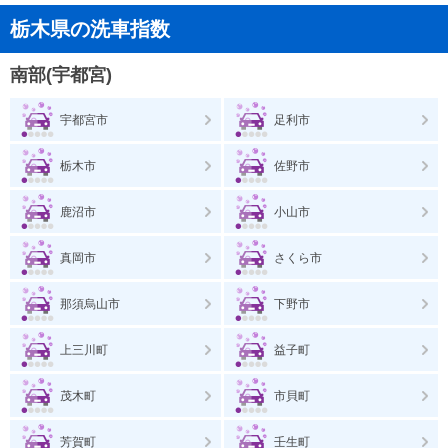
栃木県の洗車指数
南部(宇都宮)
宇都宮市
足利市
栃木市
佐野市
鹿沼市
小山市
真岡市
さくら市
那須烏山市
下野市
上三川町
益子町
茂木町
市貝町
芳賀町
壬生町