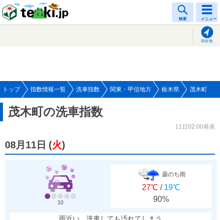
tenki.jp
検索
メニュー
現在地
トップ
指数情報一覧
洗車指数
関東・甲信地方
栃木県
茂木町
茂木町の洗車指数
11日02:00発表
08月11日
(
火
)
曇のち雨
27℃
/
19℃
90%
10
雨近い、洗車しても汚れてしまう