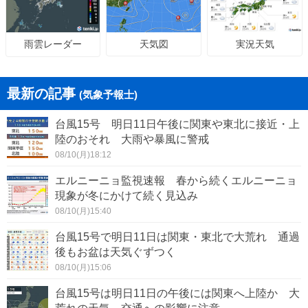
天気図
実況天気
雨雲レーダー
最新の記事
(気象予報士)
台風15号 明日11日午後に関東や東北に接近・上
陸のおそれ 大雨や暴風に警戒
08/10(月)18:12
エルニーニョ監視速報 春から続くエルニーニョ
現象が冬にかけて続く見込み
08/10(月)15:40
台風15号で明日11日は関東・東北で大荒れ 通過
後もお盆は天気ぐずつく
08/10(月)15:06
台風15号は明日11日の午後には関東へ上陸か 大