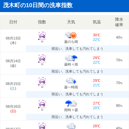
茂木町の10日間の洗車指数
降水
日付
指数
天気
気温
確率
30℃
40
08月13日
%
22℃
曇のち晴
10
(
木
)
雨近い、洗車しても汚れてしまう
29℃
70
08月14日
%
22℃
曇時々雨
10
(
金
)
雨近い、洗車しても汚れてしまう
29℃
70
08月15日
%
21℃
曇一時雨
10
(
土
)
雨近い、洗車しても汚れてしまう
27℃
90
08月16日
%
20℃
雨時々曇
10
(
日
)
雨近い、洗車しても汚れてしまう
28℃
40
%