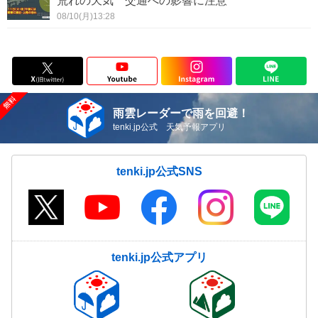
荒れの天気 交通への影響に注意
08/10(月)13:28
雨雲レーダーで雨を回避！
tenki.jp公式 天気予報アプリ
tenki.jp公式SNS
tenki.jp公式アプリ