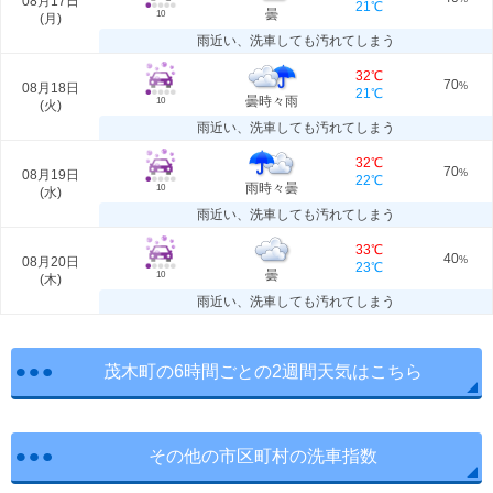
08月17日
21℃
曇
10
(
月
)
雨近い、洗車しても汚れてしまう
32℃
70
08月18日
%
21℃
曇時々雨
10
(
火
)
雨近い、洗車しても汚れてしまう
32℃
70
08月19日
%
22℃
雨時々曇
10
(
水
)
雨近い、洗車しても汚れてしまう
33℃
40
08月20日
%
23℃
曇
10
(
木
)
雨近い、洗車しても汚れてしまう
茂木町の6時間ごとの2週間天気はこちら
その他の市区町村の洗車指数