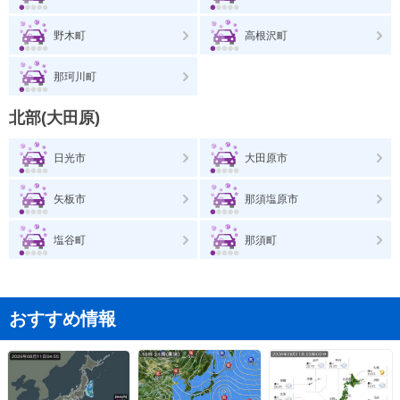
野木町
高根沢町
那珂川町
北部(大田原)
日光市
大田原市
矢板市
那須塩原市
塩谷町
那須町
おすすめ情報