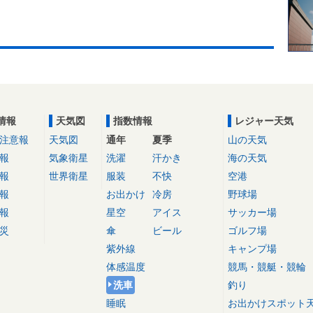
情報
天気図
指数情報
レジャー天気
注意報
天気図
通年
夏季
山の天気
報
気象衛星
洗濯
汗かき
海の天気
報
世界衛星
服装
不快
空港
報
お出かけ
冷房
野球場
報
星空
アイス
サッカー場
災
傘
ビール
ゴルフ場
紫外線
キャンプ場
体感温度
競馬・競艇・競輪
洗車
釣り
睡眠
お出かけスポット