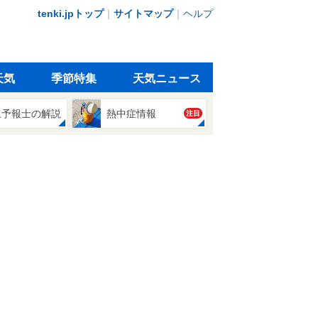
tenki.jpトップ
｜
サイトマップ
｜
ヘルプ
天気
季節特集
天気ニュース
象予報士の解説
熱中症情報
注目