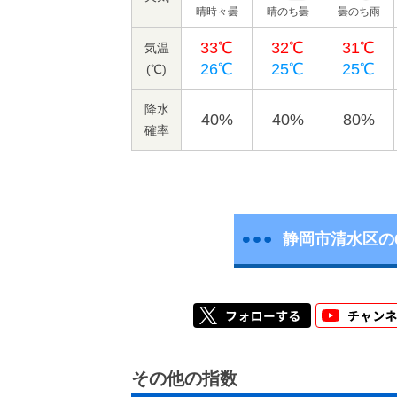
晴時々曇
晴のち曇
曇のち雨
33℃
32℃
31℃
気温
26℃
25℃
25℃
(℃)
降水
40%
40%
80%
確率
静岡市清水区の
その他の指数