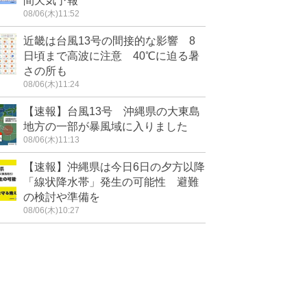
間天気予報
08/06(木)11:52
近畿は台風13号の間接的な影響 8
日頃まで高波に注意 40℃に迫る暑
さの所も
08/06(木)11:24
【速報】台風13号 沖縄県の大東島
地方の一部が暴風域に入りました
08/06(木)11:13
【速報】沖縄県は今日6日の夕方以降
「線状降水帯」発生の可能性 避難
の検討や準備を
08/06(木)10:27