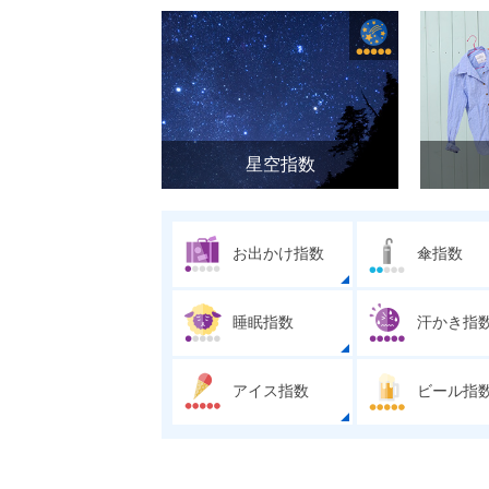
星空指数
お出かけ指数
傘指数
睡眠指数
汗かき指
アイス指数
ビール指