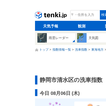
tenki.jp
検
天気予報
観測
雨雲レーダー
天気図
トップ
指数情報一覧
洗車指数
東海地方
静岡市清水区の洗車指数
今日 08月06日
(
木
)