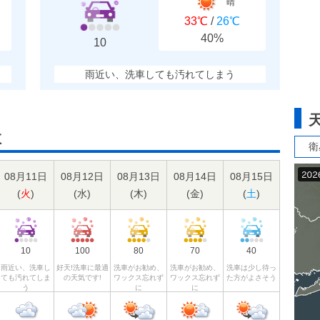
晴
33℃
/
26℃
40%
10
雨近い、洗車しても汚れてしまう
数
衛
08月11日
08月12日
08月13日
08月14日
08月15日
(
火
)
(
水
)
(
木
)
(
金
)
(
土
)
10
100
80
70
40
雨近い、洗車し
好天!洗車に最適
洗車がお勧め、
洗車がお勧め、
洗車は少し待っ
ても汚れてしま
の天気です!
ワックス忘れず
ワックス忘れず
た方がよさそう
う
に
に