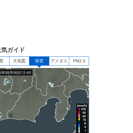
天気ガイド
星
天気図
雨雲
アメダス
PM2.5