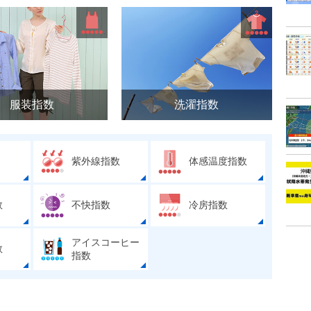
服装指数
洗濯指数
紫外線指数
体感温度指数
数
不快指数
冷房指数
アイスコーヒー
数
指数