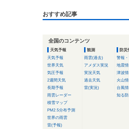
おすすめ記事
全国のコンテンツ
天気予報
観測
防災
天気予報
雨雲(過去)
警報・
世界天気
アメダス実況
地震情
気圧予報
実況天気
津波情
2週間天気
過去天気
火山情
長期予報
雷(実況)
台風情
雨雲レーダー
知る防
積雪マップ
PM2.5分布予測
世界の雨雲
雷(予報)