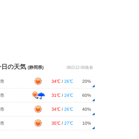
今日の天気
(静岡県)
06日12:00発表
市
34℃
/
26℃
20%
市
31℃
/
24℃
60%
市
34℃
/
26℃
40%
市
35℃
/
27℃
10%