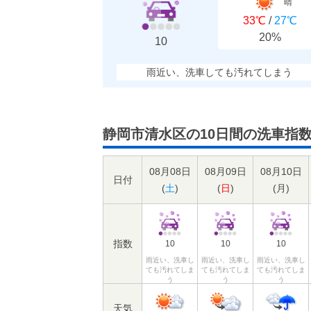
晴
33℃
/
27℃
20%
10
雨近い、洗車しても汚れてしまう
静岡市清水区の10日間の洗車指
08月08日
08月09日
08月10日
日付
(
土
)
(
日
)
(
月
)
指数
10
10
10
雨近い、洗車し
雨近い、洗車し
雨近い、洗車し
ても汚れてしま
ても汚れてしま
ても汚れてしま
う
う
う
天気