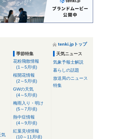
tenki.jpトップ
季節特集
天気ニュース
花粉飛散情報
気象予報士解説
(1～5月頃)
暮らしの話題
桜開花情報
放送局のニュース
(2～5月頃)
特集
GWの天気
(4～5月頃)
梅雨入り・明け
(5～7月頃)
熱中症情報
(4～9月頃)
紅葉見頃情報
天気
(10～11月頃)