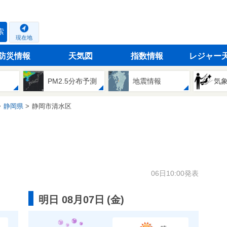
索
現在地
防災情報
天気図
指数情報
レジャー
PM2.5分布予測
地震情報
気
静岡県
静岡市清水区
06日10:00発表
明日 08月07日
(
金
)