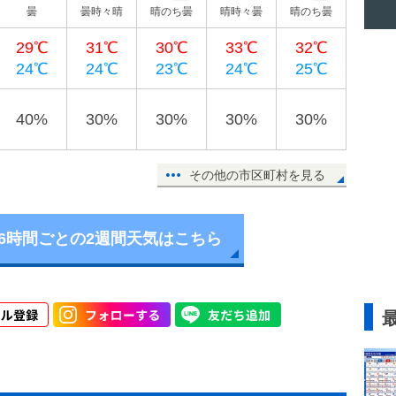
曇
曇時々晴
晴のち曇
晴時々曇
晴のち曇
29℃
31℃
30℃
33℃
32℃
24℃
24℃
23℃
24℃
25℃
40%
30%
30%
30%
30%
その他の市区町村を見る
6時間ごとの2週間天気はこちら