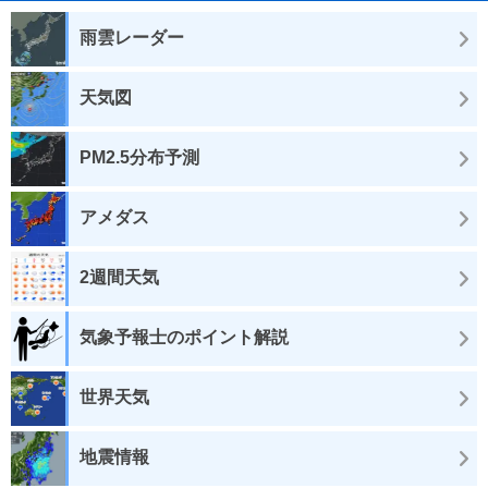
雨雲レーダー
天気図
PM2.5分布予測
アメダス
2週間天気
気象予報士のポイント解説
世界天気
地震情報