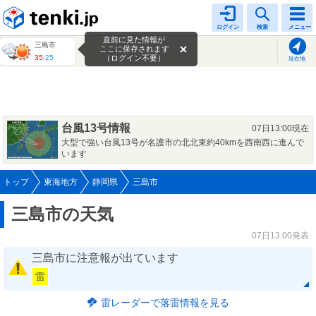
tenki.jp
ログイン
検索
メニュー
直前に見た情報が
三島市
ここに保存されます
35
/
25
（ログイン不要）
現在地
台風13号情報
07日13:00現在
大型で強い台風13号が名護市の北北東約40kmを西南西に進んで
います
トップ
東海地方
静岡県
三島市
三島市の天気
07日13:00発表
三島市に注意報が出ています
雷
雷レーダーで落雷情報を見る