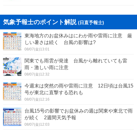
気象予報士のポイント解説
(日直予報士)
東海地方のお盆休みはにわか雨や雷雨に注意 厳
しい暑さは続く 台風の影響は?
08/07(金)13:01
関東でも雨雲が発達 台風から離れていても雷
雨・激しい雨に注意
08/07(金)12:32
今週末は突然の雨や雷雨に注意 12日頃は台風15
号が東北に直撃する恐れも
08/07(金)12:16
台風15号の影響でお盆休みの週は関東や東北で雨
が続く 2週間天気予報
08/07(金)12:03