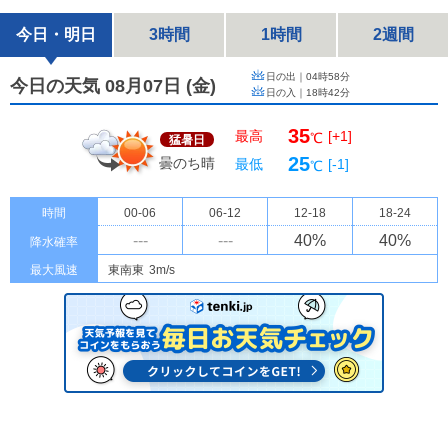
今日・明日
3時間
1時間
2週間
日の出｜
04時58分
今日の天気 08月07日
(
金
)
日の入｜
18時42分
35
最高
[+1]
℃
猛暑日
25
曇のち晴
最低
[-1]
℃
時間
00-06
06-12
12-18
18-24
---
---
40
%
40
%
降水確率
最大風速
東南東
3m/s