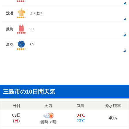
洗濯
よく乾く
服装
90
星空
60
三島市の10日間天気
日付
天気
気温
降水確率
09日
34℃
40
%
(
日
)
23℃
曇時々晴