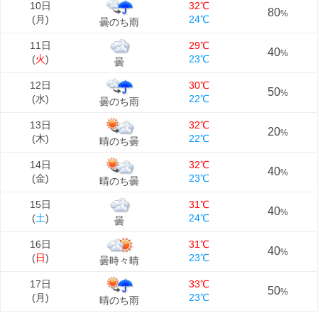
10日
32℃
80
%
(
月
)
24℃
曇のち雨
11日
29℃
40
%
(
火
)
23℃
曇
12日
30℃
50
%
(
水
)
22℃
曇のち雨
13日
32℃
20
%
(
木
)
22℃
晴のち曇
14日
32℃
40
%
(
金
)
23℃
晴のち曇
15日
31℃
40
%
(
土
)
24℃
曇
16日
31℃
40
%
(
日
)
23℃
曇時々晴
17日
33℃
50
%
(
月
)
23℃
晴のち雨