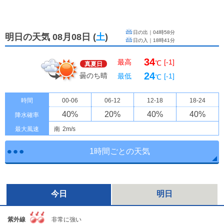
日の出｜
04時58分
明日の天気 08月08日
(
土
)
日の入｜
18時41分
34
最高
[-1]
℃
真夏日
24
曇のち晴
最低
[-1]
℃
時間
00-06
06-12
12-18
18-24
40
%
20
%
40
%
40
%
降水確率
最大風速
南
2m/s
1時間ごとの天気
今日
明日
紫外線
非常に強い