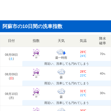
阿蘇市の10日間の洗車指数
降水
日付
指数
天気
気温
確率
28℃
70
08月08日
%
24℃
曇一時雨
10
(
土
)
雨近い、洗車しても汚れてしまう
28℃
40
08月09日
%
23℃
曇
10
(
日
)
雨近い、洗車しても汚れてしまう
31℃
30
08月10日
%
22℃
曇
10
(
月
)
雨近い、洗車しても汚れてしまう
30℃