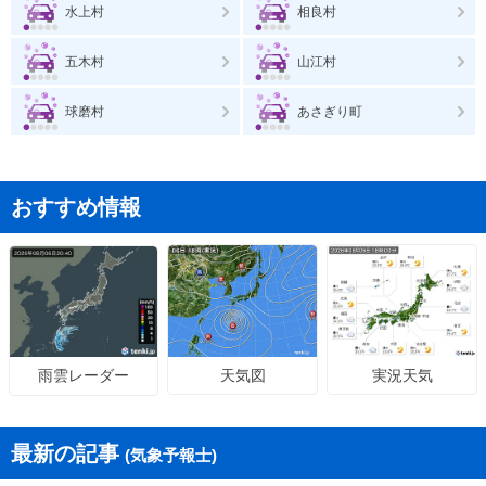
水上村
相良村
五木村
山江村
球磨村
あさぎり町
おすすめ情報
天気図
実況天気
雨雲レーダー
最新の記事
(気象予報士)