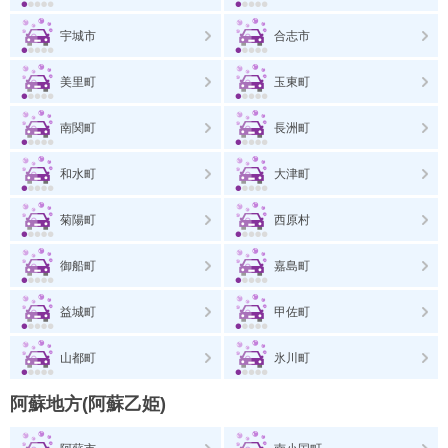
宇城市
合志市
美里町
玉東町
南関町
長洲町
和水町
大津町
菊陽町
西原村
御船町
嘉島町
益城町
甲佐町
山都町
氷川町
阿蘇地方(阿蘇乙姫)