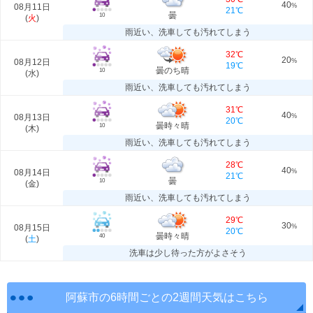
40
08月11日
%
21℃
曇
10
(
火
)
雨近い、洗車しても汚れてしまう
32℃
20
08月12日
%
19℃
曇のち晴
10
(
水
)
雨近い、洗車しても汚れてしまう
31℃
40
08月13日
%
20℃
曇時々晴
10
(
木
)
雨近い、洗車しても汚れてしまう
28℃
40
08月14日
%
21℃
曇
10
(
金
)
雨近い、洗車しても汚れてしまう
29℃
30
08月15日
%
20℃
曇時々晴
40
(
土
)
洗車は少し待った方がよさそう
阿蘇市の6時間ごとの2週間天気はこちら