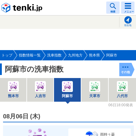
tenki.jp
検索
メニュー
現在地
トップ
指数情報一覧
洗車指数
九州地方
熊本県
阿蘇市
阿蘇市の洗車指数
その他
熊本市
人吉市
阿蘇市
天草市
八代市
06日18:00発表
08月06日
(
木
)
雨時々曇