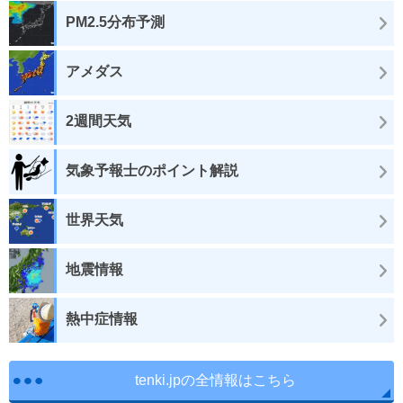
PM2.5分布予測
アメダス
2週間天気
気象予報士のポイント解説
世界天気
地震情報
熱中症情報
tenki.jpの全情報はこちら