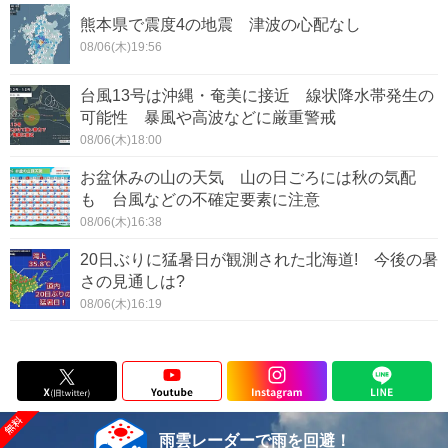
熊本県で震度4の地震 津波の心配なし
08/06(木)19:56
台風13号は沖縄・奄美に接近 線状降水帯発生の
可能性 暴風や高波などに厳重警戒
08/06(木)18:00
お盆休みの山の天気 山の日ごろには秋の気配
も 台風などの不確定要素に注意
08/06(木)16:38
20日ぶりに猛暑日が観測された北海道! 今後の暑
さの見通しは?
08/06(木)16:19
雨雲レーダーで雨を回避！