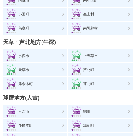
阿蘇市
南小国町
小国町
産山村
高森町
南阿蘇村
天草・芦北地方(牛深)
水俣市
上天草市
天草市
芦北町
津奈木町
苓北町
球磨地方(人吉)
人吉市
錦町
多良木町
湯前町