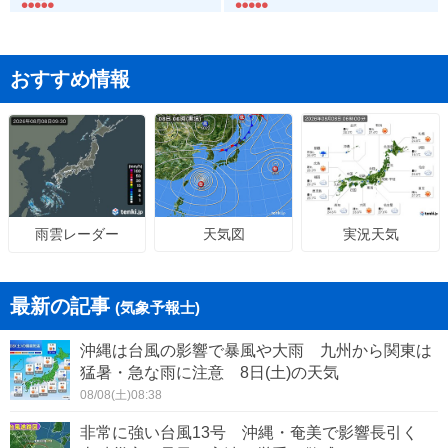
おすすめ情報
天気図
実況天気
雨雲レーダー
最新の記事
(気象予報士)
沖縄は台風の影響で暴風や大雨 九州から関東は
猛暑・急な雨に注意 8日(土)の天気
08/08(土)08:38
非常に強い台風13号 沖縄・奄美で影響長引く