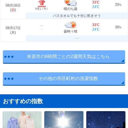
33℃
20
08月16日
%
24℃
晴のち曇
大変よく乾く
(
日
)
バスタオルでも十分に乾きそう
33℃
---
30
08月17日
%
24℃
---
曇時々晴
(
月
)
---
米原市の6時間ごとの2週間天気はこちら
その他の市区町村の洗濯指数
おすすめの指数