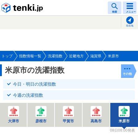
tenki.jp
検索
メニュー
現在地
トップ
指数情報一覧
洗濯指数
近畿地方
滋賀県
米原市
米原市の洗濯指数
その他
今日・明日の洗濯指数
今週の洗濯指数
大津市
彦根市
甲賀市
高島市
米原市
08日08:00発表