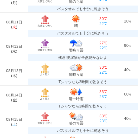
曇のち晴
大変よく乾く
(
月
)
バスタオルでも十分に乾きそう
30℃
20
08月11日
%
22℃
晴
大変よく乾く
(
火
)
バスタオルでも十分に乾きそう
27℃
90
08月12日
%
22℃
雨時々曇
部屋干し推奨
(
水
)
残念!洗濯物が全然乾かないよ
30℃
40
08月13日
%
22℃
曇時々晴
よく乾く
(
木
)
Tシャツなら3時間で乾きそう
33℃
60
08月14日
%
23℃
晴一時雨
よく乾く
(
金
)
Tシャツなら3時間で乾きそう
33℃
40
08月15日
%
23℃
晴のち曇
大変よく乾く
(
土
)
バスタオルでも十分に乾きそう