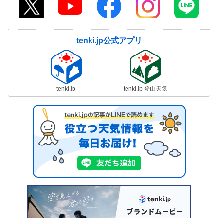
tenki.jp公式アプリ
tenki.jp
tenki.jp 登山天気