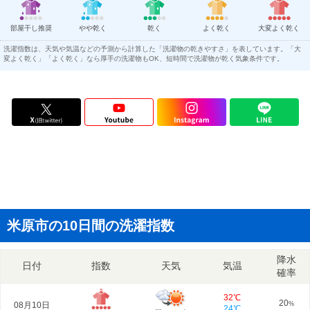
部屋干し推奨
やや乾く
乾く
よく乾く
大変よく乾く
洗濯指数は、天気や気温などの予測から計算した「洗濯物の乾きやすさ」を表しています。「大
変よく乾く」「よく乾く」なら厚手の洗濯物もOK、短時間で洗濯物が乾く気象条件です。
米原市の10日間の洗濯指数
降水
日付
指数
天気
気温
確率
32℃
20
08月10日
%
24℃