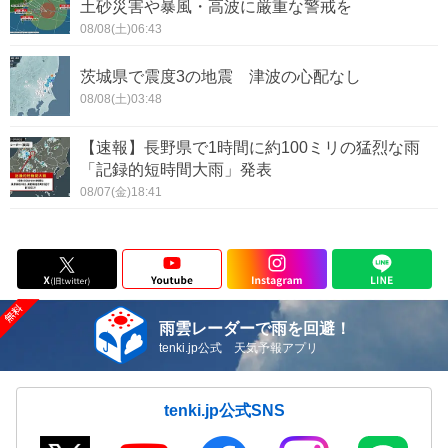
土砂災害や暴風・高波に厳重な警戒を
08/08(土)06:43
茨城県で震度3の地震 津波の心配なし
08/08(土)03:48
【速報】長野県で1時間に約100ミリの猛烈な雨
「記録的短時間大雨」発表
08/07(金)18:41
雨雲レーダーで雨を回避！
tenki.jp公式 天気予報アプリ
tenki.jp公式SNS