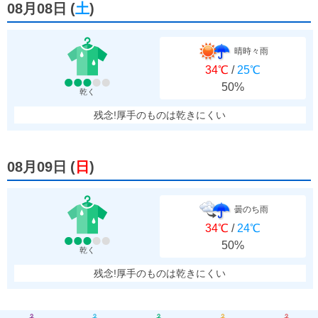
08月08日
(
土
)
晴時々雨
34℃
/
25℃
50%
乾く
残念!厚手のものは乾きにくい
08月09日
(
日
)
曇のち雨
34℃
/
24℃
50%
乾く
残念!厚手のものは乾きにくい