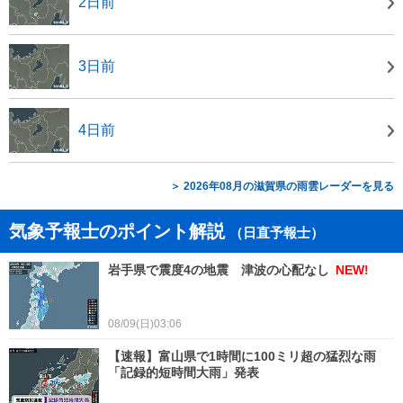
2日前
3日前
4日前
＞ 2026年08月の滋賀県の雨雲レーダーを見る
気象予報士のポイント解説
（日直予報士）
岩手県で震度4の地震 津波の心配なし
NEW!
08/09(日)03:06
【速報】富山県で1時間に100ミリ超の猛烈な雨
「記録的短時間大雨」発表