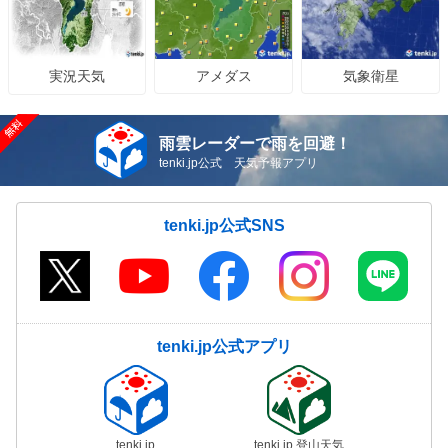
08/08(土)15:34
気象予報士の解説をもっと見る
アメダス
気象衛星
実況天気
雨雲レーダーで雨を回避！
tenki.jp公式 天気予報アプリ
tenki.jp公式SNS
tenki.jp公式アプリ
tenki.jp
tenki.jp 登山天気