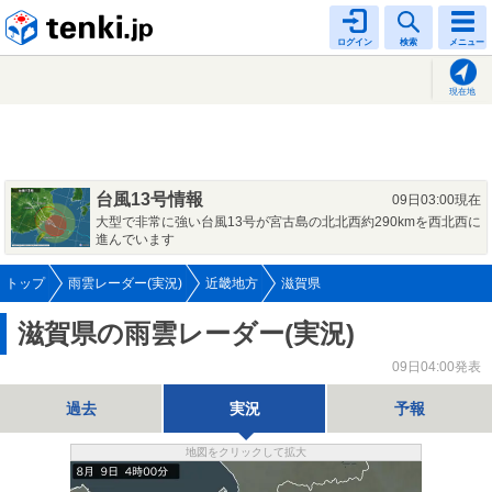
tenki.jp
ログイン
検索
メニュー
現在地
台風13号情報
09日03:00現在
大型で非常に強い台風13号が宮古島の北北西約290kmを西北西に
進んでいます
トップ
雨雲レーダー(実況)
近畿地方
滋賀県
滋賀県の雨雲レーダー(実況)
09日04:00発表
過去
実況
予報
地図をクリックして拡大