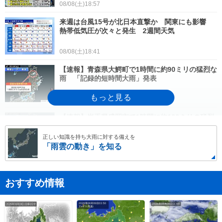
08/08(土)18:57
来週は台風15号が北日本直撃か 関東にも影響
熱帯低気圧が次々と発生 2週間天気
08/08(土)18:41
【速報】青森県大鰐町で1時間に約90ミリの猛烈な
雨 「記録的短時間大雨」発表
08/08(土)16:55
【速報】岩手県盛岡市で1時間に約100ミリの猛烈
な雨 「記録的短時間大雨」発表
正しい知識を持ち大雨に対する備えを
「雨雲の動き」を知る
08/08(土)16:46
【速報】新潟県長岡市で1時間に約100ミリの猛烈
な雨 「記録的短時間大雨」発表
おすすめ情報
08/08(土)15:40
台風15号がお盆休みの東北地方に直撃か 関東も
影響を受け曇りや雨の日が続く