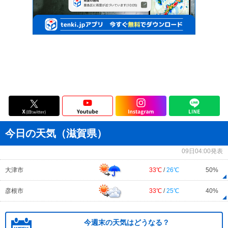
今日の天気（滋賀県）
09日04:00発表
大津市
33℃
/
26℃
50%
彦根市
33℃
/
25℃
40%
今週末の天気はどうなる？