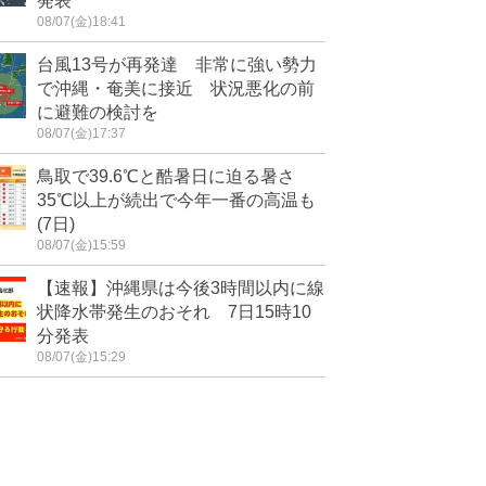
発表
08/07(金)18:41
台風13号が再発達 非常に強い勢力
で沖縄・奄美に接近 状況悪化の前
に避難の検討を
08/07(金)17:37
鳥取で39.6℃と酷暑日に迫る暑さ
35℃以上が続出で今年一番の高温も
(7日)
08/07(金)15:59
【速報】沖縄県は今後3時間以内に線
状降水帯発生のおそれ 7日15時10
分発表
08/07(金)15:29