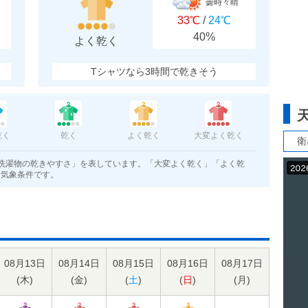
曇時々晴
33℃
/
24℃
40%
よく乾く
Tシャツなら3時間で乾きそう
乾く
乾く
よく乾く
大変よく乾く
衛
洗濯物の乾きやすさ」を表しています。「大変よく乾く」「よく乾
く気象条件です。
08月13日
08月14日
08月15日
08月16日
08月17日
(
木
)
(
金
)
(
土
)
(
日
)
(
月
)