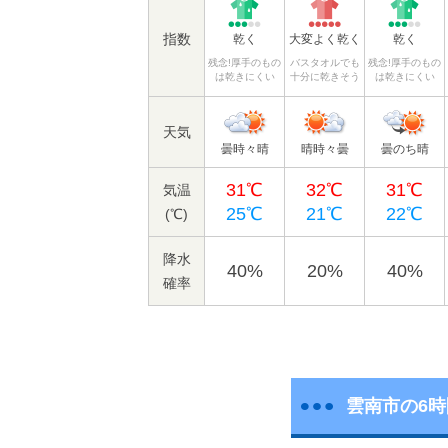
指数
乾く
大変よく乾く
乾く
残念!厚手のもの
バスタオルでも
残念!厚手のもの
は乾きにくい
十分に乾きそう
は乾きにくい
天気
曇時々晴
晴時々曇
曇のち晴
31℃
32℃
31℃
気温
25℃
21℃
22℃
(℃)
降水
40%
20%
40%
確率
雲南市の6