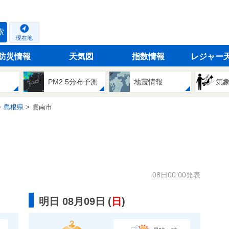
索
現在地
防災情報
天気図
指数情報
レジャー
PM2.5分布予測
地震情報
気
島根県
雲南市
08日00:00発表
明日 08月09日
(
日
)