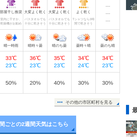
---
部屋干し推奨
大変よく乾く
大変よく乾く
よく乾く
---
室内に干すか、
バスタオルでも
バスタオルでも
Tシャツなら3時
---
乾燥機がお勧め
十分に乾きそう
十分に乾きそう
間で乾きそう
晴一時雨
晴時々曇
晴のち曇
曇時々晴
曇のち晴
33℃
36℃
35℃
34℃
34℃
23℃
23℃
23℃
24℃
23℃
50%
20%
40%
30%
30%
その他の市区町村を見る
時間ごとの2週間天気はこちら