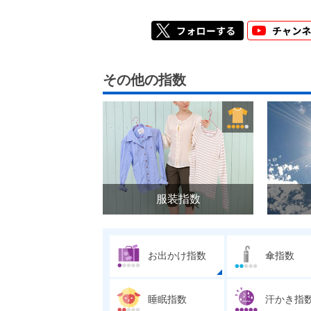
その他の指数
服装指数
お出かけ指数
傘指数
睡眠指数
汗かき指