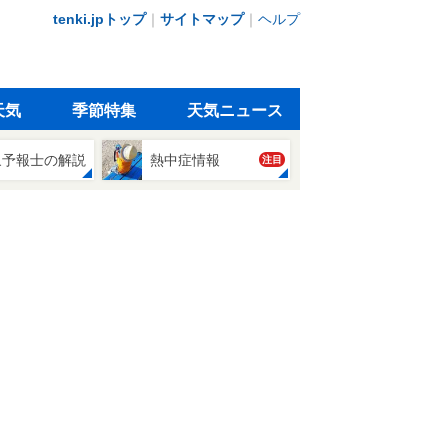
tenki.jpトップ
｜
サイトマップ
｜
ヘルプ
天気
季節特集
天気ニュース
象予報士の解説
熱中症情報
注目