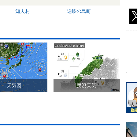
知夫村
隠岐の島町
天気図
実況天気