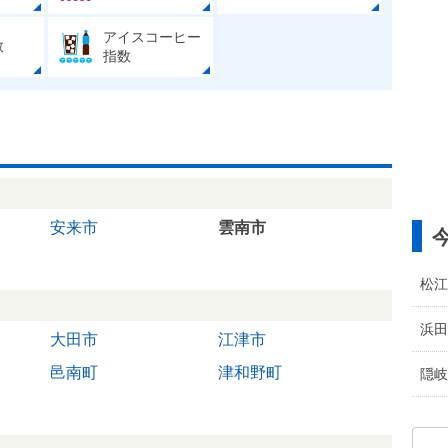
アイスコーヒー
数
指数
安来市
雲南市
松江
浜田
大田市
江津市
邑南町
津和野町
隠岐