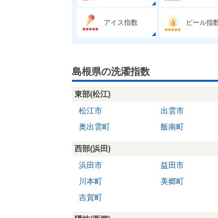
アイス指数
ビール指
島根県の洗濯指数
東部(松江)
松江市
出雲市
奥出雲町
飯南町
西部(浜田)
浜田市
益田市
川本町
美郷町
吉賀町