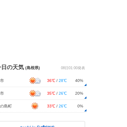
今日の天気
(島根県)
08日01:00発表
市
36℃
/
28℃
40%
市
35℃
/
26℃
20%
の島町
33℃
/
26℃
0%