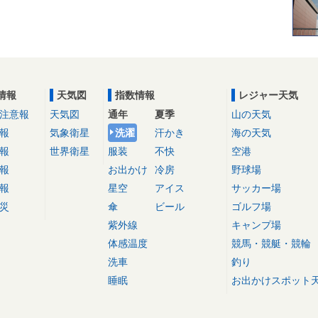
情報
天気図
指数情報
レジャー天気
注意報
天気図
通年
夏季
山の天気
報
気象衛星
洗濯
汗かき
海の天気
報
世界衛星
服装
不快
空港
報
お出かけ
冷房
野球場
報
星空
アイス
サッカー場
災
傘
ビール
ゴルフ場
紫外線
キャンプ場
体感温度
競馬・競艇・競輪
洗車
釣り
睡眠
お出かけスポット