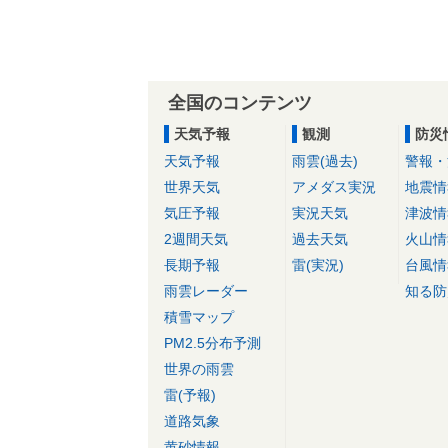
全国のコンテンツ
天気予報
観測
防災
天気予報
雨雲(過去)
警報・
世界天気
アメダス実況
地震情
気圧予報
実況天気
津波情
2週間天気
過去天気
火山情
長期予報
雷(実況)
台風情
雨雲レーダー
知る防
積雪マップ
PM2.5分布予測
世界の雨雲
雷(予報)
道路気象
黄砂情報