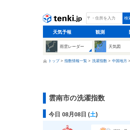
tenki.jp
検
天気予報
観測
雨雲レーダー
天気図
トップ
指数情報一覧
洗濯指数
中国地方
雲南市の洗濯指数
今日 08月08日
(
土
)