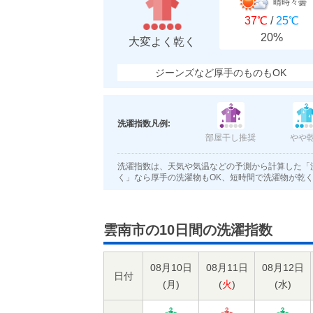
晴時々曇
37℃
/
25℃
20%
大変よく乾く
ジーンズなど厚手のものもOK
洗濯指数凡例:
部屋干し推奨
やや
洗濯指数は、天気や気温などの予測から計算した「
く」なら厚手の洗濯物もOK、短時間で洗濯物が乾
雲南市の10日間の洗濯指数
08月10日
08月11日
08月12日
日付
(
月
)
(
火
)
(
水
)