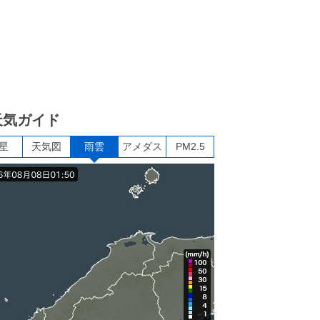
天気ガイド
星
天気図
雨雲
アメダス
PM2.5