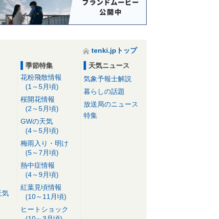
tenki.jpトップ
季節特集
天気ニュース
花粉飛散情報
気象予報士解説
(1～5月頃)
暮らしの話題
桜開花情報
放送局のニュース
(2～5月頃)
特集
GWの天気
(4～5月頃)
梅雨入り・明け
(5～7月頃)
熱中症情報
(4～9月頃)
紅葉見頃情報
天気
(10～11月頃)
ヒートショック
(10～3月頃)