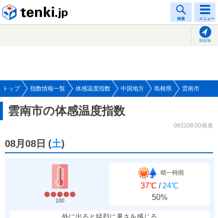
tenki.jp
検索
メニュー
現在地
トップ
指数情報一覧
体感温度指数
中国地方
島根県
雲南市
雲南市の体感温度指数
08日08:00発表
08月08日
(
土
)
晴一時雨
37℃
/
24℃
50%
100
外に出ると猛烈に暑さを感じる