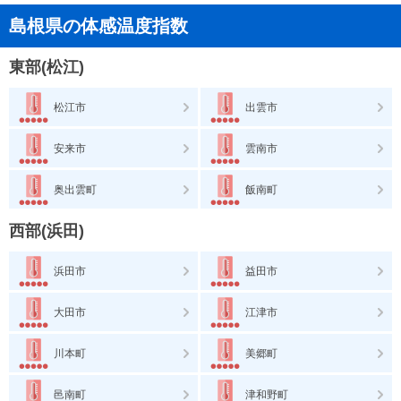
島根県の体感温度指数
東部(松江)
松江市
出雲市
安来市
雲南市
奥出雲町
飯南町
西部(浜田)
浜田市
益田市
大田市
江津市
川本町
美郷町
邑南町
津和野町