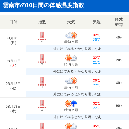
雲南市の10日間の体感温度指数
降水
日付
指数
天気
気温
確率
32℃
40
08月10日
%
25℃
曇時々晴
90
(
月
)
外に出てみるとかなり暑いなあ
32℃
20
08月11日
%
21℃
晴時々曇
90
(
火
)
外に出てみるとかなり暑いなあ
30℃
40
08月12日
%
22℃
曇時々晴
90
(
水
)
外に出てみるとかなり暑いなあ
32℃
90
08月13日
%
22℃
晴時々雨
90
(
木
)
外に出てみるとかなり暑いなあ
35℃
40
%