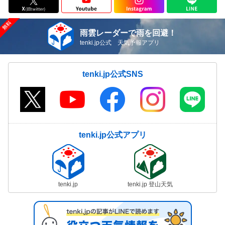
雨雲レーダーで雨を回避！
tenki.jp公式 天気予報アプリ
tenki.jp公式SNS
tenki.jp公式アプリ
tenki.jp
tenki.jp 登山天気