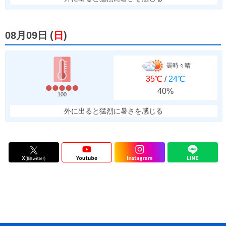
08月09日
(
日
)
曇時々晴
35℃
/
24℃
40%
100
外に出ると猛烈に暑さを感じる