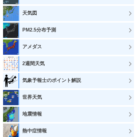
天気図
PM2.5分布予測
アメダス
2週間天気
気象予報士のポイント解説
世界天気
地震情報
熱中症情報