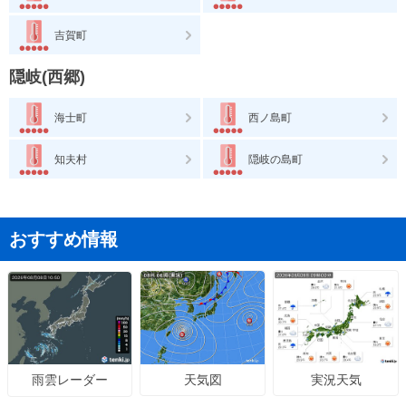
吉賀町
隠岐(西郷)
海士町
西ノ島町
知夫村
隠岐の島町
おすすめ情報
天気図
実況天気
雨雲レーダー