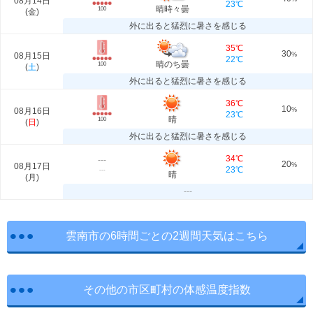
08月14日
23℃
晴時々曇
100
(
金
)
外に出ると猛烈に暑さを感じる
35℃
30
08月15日
%
22℃
晴のち曇
100
(
土
)
外に出ると猛烈に暑さを感じる
36℃
10
08月16日
%
23℃
晴
100
(
日
)
外に出ると猛烈に暑さを感じる
34℃
---
20
08月17日
%
23℃
---
晴
(
月
)
---
雲南市の6時間ごとの2週間天気はこちら
その他の市区町村の体感温度指数