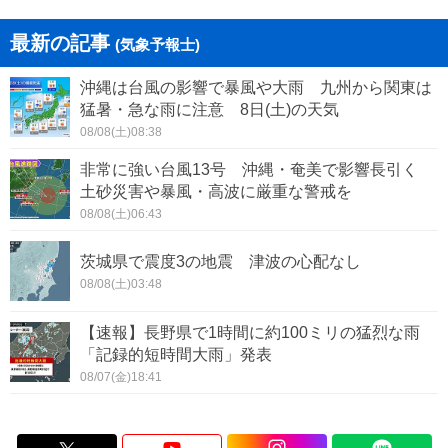
最新の記事
(気象予報士)
沖縄は台風の影響で暴風や大雨 九州から関東は
猛暑・急な雨に注意 8日(土)の天気
08/08(土)08:38
非常に強い台風13号 沖縄・奄美で影響長引く
土砂災害や暴風・高波に厳重な警戒を
08/08(土)06:43
茨城県で震度3の地震 津波の心配なし
08/08(土)03:48
【速報】長野県で1時間に約100ミリの猛烈な雨
「記録的短時間大雨」発表
08/07(金)18:41