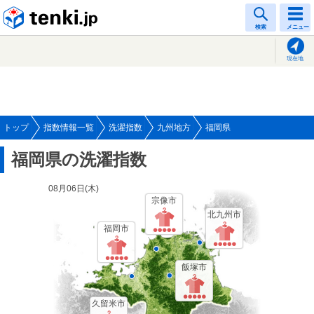
tenki.jp
検索
メニュー
現在地
トップ
指数情報一覧
洗濯指数
九州地方
福岡県
福岡県の洗濯指数
08月06日(
木
)
宗像市
北九州市
福岡市
飯塚市
久留米市