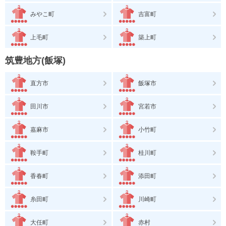
みやこ町
吉富町
上毛町
築上町
筑豊地方(飯塚)
直方市
飯塚市
田川市
宮若市
嘉麻市
小竹町
鞍手町
桂川町
香春町
添田町
糸田町
川崎町
大任町
赤村