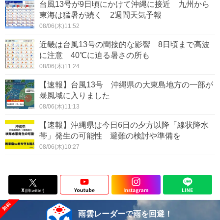
台風13号が9日頃にかけて沖縄に接近 九州から
東海は猛暑が続く 2週間天気予報
08/06(木)11:52
近畿は台風13号の間接的な影響 8日頃まで高波
に注意 40℃に迫る暑さの所も
08/06(木)11:24
【速報】台風13号 沖縄県の大東島地方の一部が
暴風域に入りました
08/06(木)11:13
【速報】沖縄県は今日6日の夕方以降「線状降水
帯」発生の可能性 避難の検討や準備を
08/06(木)10:27
雨雲レーダーで雨を回避！