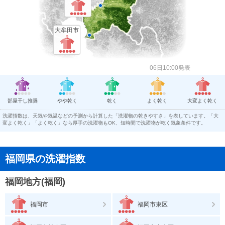
大牟田市
06日10:00発表
部屋干し推奨
やや乾く
乾く
よく乾く
大変よく乾く
洗濯指数は、天気や気温などの予測から計算した「洗濯物の乾きやすさ」を表しています。「大
変よく乾く」「よく乾く」なら厚手の洗濯物もOK、短時間で洗濯物が乾く気象条件です。
福岡県の洗濯指数
福岡地方(福岡)
福岡市
福岡市東区