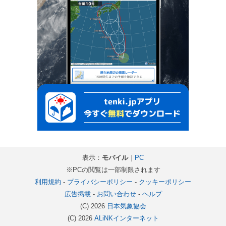
表示：
モバイル
｜
PC
※PCの閲覧は一部制限されます
利用規約
-
プライバシーポリシー
-
クッキーポリシー
広告掲載
-
お問い合わせ
-
ヘルプ
(C) 2026
日本気象協会
(C) 2026
ALiNKインターネット