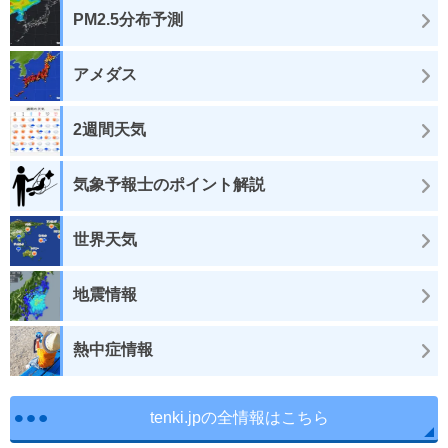
PM2.5分布予測
アメダス
2週間天気
気象予報士のポイント解説
世界天気
地震情報
熱中症情報
tenki.jpの全情報はこちら