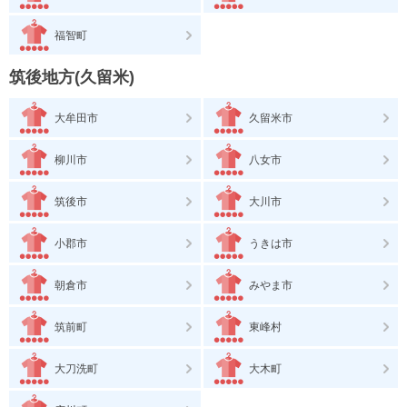
福智町
筑後地方(久留米)
大牟田市
久留米市
柳川市
八女市
筑後市
大川市
小郡市
うきは市
朝倉市
みやま市
筑前町
東峰村
大刀洗町
大木町