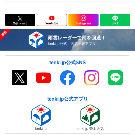
雨雲レーダーで雨を回避！
tenki.jp公式 天気予報アプリ
tenki.jp公式SNS
tenki.jp公式アプリ
tenki.jp
tenki.jp 登山天気