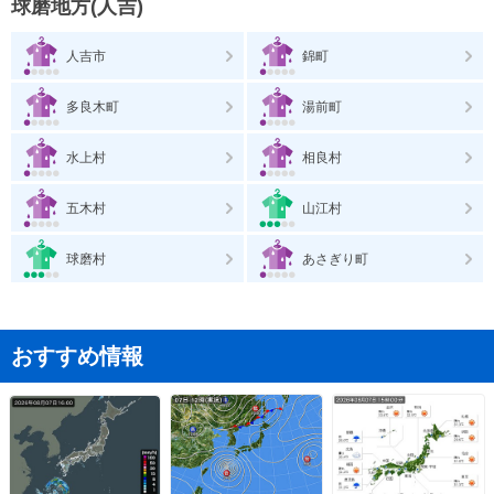
球磨地方(人吉)
人吉市
錦町
多良木町
湯前町
水上村
相良村
五木村
山江村
球磨村
あさぎり町
おすすめ情報