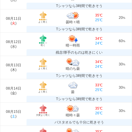
(
月
)
Tシャツなら3時間で乾きそう
35℃
20
08月11日
%
25℃
曇時々晴
よく乾く
(
火
)
Tシャツなら3時間で乾きそう
34℃
60
08月12日
%
24℃
晴一時雨
乾く
(
水
)
残念!厚手のものは乾きにくい
34℃
30
08月13日
%
24℃
晴のち曇
よく乾く
(
木
)
Tシャツなら3時間で乾きそう
33℃
30
08月14日
%
25℃
曇
よく乾く
(
金
)
Tシャツなら3時間で乾きそう
35℃
30
08月15日
%
26℃
晴時々曇
大変よく乾く
(
土
)
バスタオルでも十分に乾きそう
35℃