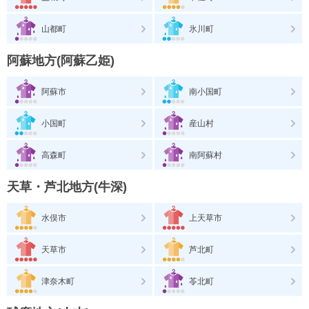
山都町
氷川町
阿蘇地方(阿蘇乙姫)
阿蘇市
南小国町
小国町
産山村
高森町
南阿蘇村
天草・芦北地方(牛深)
水俣市
上天草市
天草市
芦北町
津奈木町
苓北町