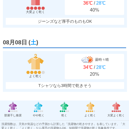
36℃
/
28℃
40%
大変よく乾く
ジーンズなど厚手のものもOK
08月08日
(
土
)
曇時々晴
34℃
/
28℃
20%
よく乾く
Tシャツなら3時間で乾きそう
部屋干し推奨
やや乾く
乾く
よく乾く
大変よく乾く
洗濯指数は、天気や気温などの予測から計算した「洗濯物の乾きやすさ」を表しています。「大
変よく乾く」「よく乾く」なら厚手の洗濯物もOK、短時間で洗濯物が乾く気象条件です。