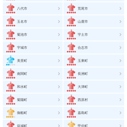
八代市
荒尾市
玉名市
山鹿市
菊池市
宇土市
宇城市
合志市
美里町
玉東町
南関町
長洲町
和水町
大津町
菊陽町
西原村
御船町
嘉島町
益城町
甲佐町