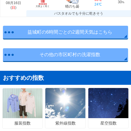
30
08月16日
%
24℃
晴のち曇
大変よく乾く
(
日
)
バスタオルでも十分に乾きそう
益城町の6時間ごとの2週間天気はこちら
その他の市区町村の洗濯指数
おすすめの指数
紫外線指数
星空指数
服装指数