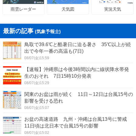
天気図
実況天気
雨雲レーダー
最新の記事
(気象予報士)
鳥取で39.6℃と酷暑日に迫る暑さ 35℃以上が続
出で今年一番の高温も(7日)
08/07(金)15:59
【速報】沖縄県は今後3時間以内に線状降水帯発
生のおそれ 7日15時10分発表
08/07(金)15:29
関東のお盆は雨が続く 11日～12日は台風15号の
影響を受ける恐れ
08/07(金)15:07
お盆の高速道路 九州・沖縄は台風13号に警戒
11日頃は北日本で台風15号の影響
08/07(金)15:02