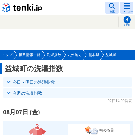
tenki.jp
検索
メニュー
現在地
トップ
指数情報一覧
洗濯指数
九州地方
熊本県
益城町
益城町の洗濯指数
今日・明日の洗濯指数
今週の洗濯指数
07日14:00発表
08月07日
(
金
)
晴のち曇