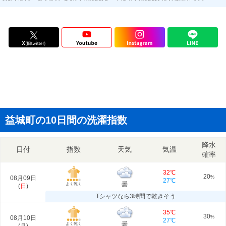
益城町の10日間の洗濯指数
降水
日付
指数
天気
気温
確率
32℃
20
08月09日
%
27℃
曇
よく乾く
(
日
)
Tシャツなら3時間で乾きそう
35℃
30
08月10日
%
27℃
曇
よく乾く