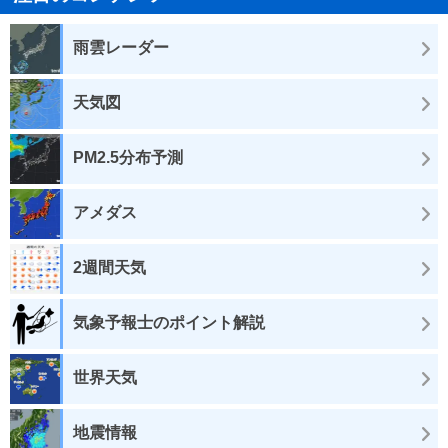
雨雲レーダー
天気図
PM2.5分布予測
アメダス
2週間天気
気象予報士のポイント解説
世界天気
地震情報