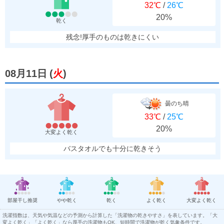
32℃
/
26℃
20%
乾く
残念!厚手のものは乾きにくい
08月11日
(
火
)
曇のち晴
33℃
/
25℃
20%
大変よく乾く
バスタオルでも十分に乾きそう
部屋干し推奨
やや乾く
乾く
よく乾く
大変よく乾く
洗濯指数は、天気や気温などの予測から計算した「洗濯物の乾きやすさ」を表しています。「大
変よく乾く」「よく乾く」なら厚手の洗濯物もOK、短時間で洗濯物が乾く気象条件です。