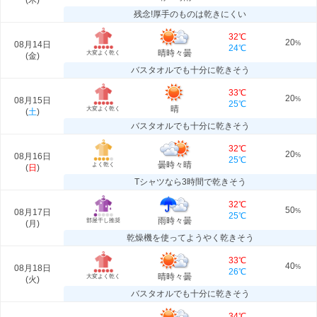
(
木
)
残念!厚手のものは乾きにくい
32℃
20
08月14日
%
24℃
晴時々曇
大変よく乾く
(
金
)
バスタオルでも十分に乾きそう
33℃
20
08月15日
%
25℃
晴
大変よく乾く
(
土
)
バスタオルでも十分に乾きそう
32℃
20
08月16日
%
25℃
曇時々晴
よく乾く
(
日
)
Tシャツなら3時間で乾きそう
32℃
50
08月17日
%
25℃
雨時々曇
部屋干し推奨
(
月
)
乾燥機を使ってようやく乾きそう
33℃
40
08月18日
%
26℃
晴時々曇
大変よく乾く
(
火
)
バスタオルでも十分に乾きそう
34℃