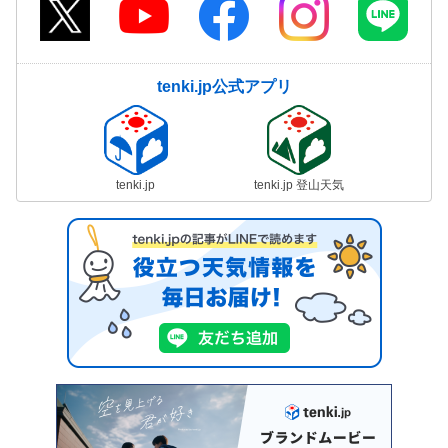
tenki.jp公式アプリ
tenki.jp
tenki.jp 登山天気