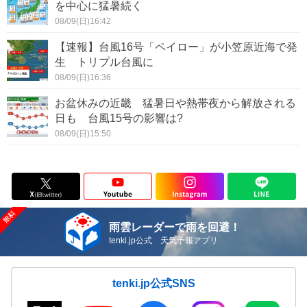
を中心に猛暑続く
08/09(日)16:42
【速報】台風16号「ペイロー」が小笠原近海で発
生 トリプル台風に
08/09(日)16:36
お盆休みの近畿 猛暑日や熱帯夜から解放される
日も 台風15号の影響は?
08/09(日)15:50
雨雲レーダーで雨を回避！
tenki.jp公式 天気予報アプリ
tenki.jp公式SNS