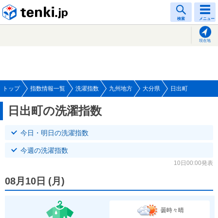
tenki.jp
検索
メニュー
現在地
トップ
指数情報一覧
洗濯指数
九州地方
大分県
日出町
日出町の洗濯指数
今日・明日の洗濯指数
今週の洗濯指数
10日00:00発表
08月10日
(
月
)
曇時々晴