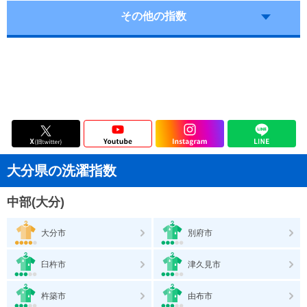
その他の指数
大分県の洗濯指数
中部(大分)
大分市
別府市
臼杵市
津久見市
杵築市
由布市