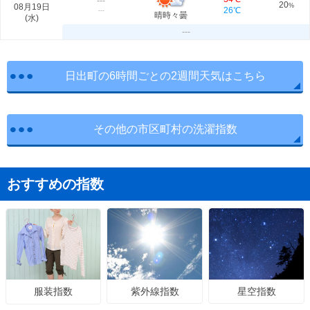
---
20
08月19日
%
26℃
---
晴時々曇
(
水
)
---
日出町の6時間ごとの2週間天気はこちら
その他の市区町村の洗濯指数
おすすめの指数
紫外線指数
星空指数
服装指数