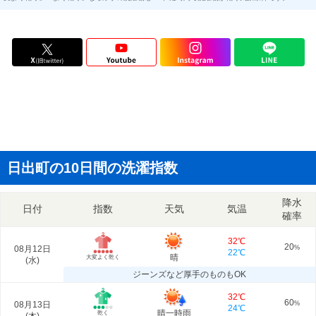
日出町の10日間の洗濯指数
降水
日付
指数
天気
気温
確率
32℃
20
08月12日
%
22℃
晴
大変よく乾く
(
水
)
ジーンズなど厚手のものもOK
32℃
60
08月13日
%
24℃
晴一時雨
乾く