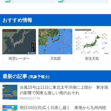
おすすめ情報
天気図
実況天気
雨雲レーダー
最新の記事
(気象予報士)
台風15号は11日に東北太平洋側に上陸か 寒冷渦
の影響で関東も激しい雨のおそれ
08/09(日)17:48
明日10日(月)広く日差し届く 東海から九州内陸