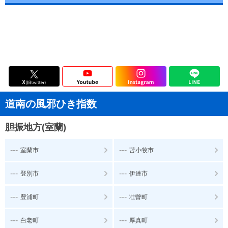
道南の風邪ひき指数
胆振地方(室蘭)
---
---
室蘭市
苫小牧市
---
---
登別市
伊達市
---
---
豊浦町
壮瞥町
---
---
白老町
厚真町