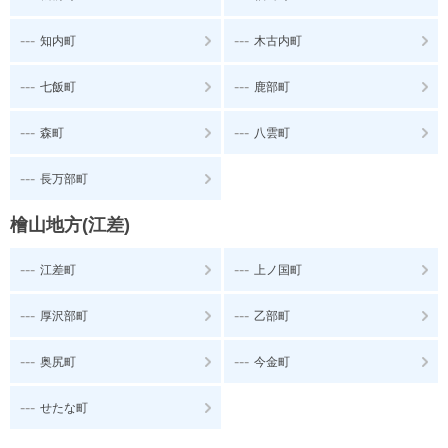
---
---
知内町
木古内町
---
---
七飯町
鹿部町
---
---
森町
八雲町
---
長万部町
檜山地方(江差)
---
---
江差町
上ノ国町
---
---
厚沢部町
乙部町
---
---
奥尻町
今金町
---
せたな町