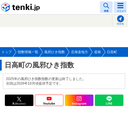
tenki.jp
検索
メニュー
現在地
トップ
指数情報一覧
風邪ひき指数
北海道地方
道南
日高町
日高町の風邪ひき指数
2025年の風邪ひき指数指数の更新は終了しました。
次回は2026年10月頃提供予定です。