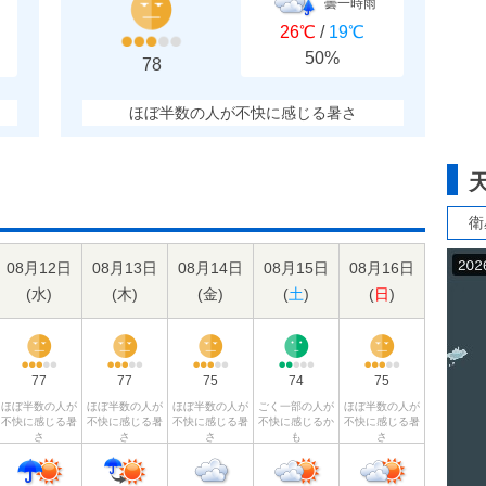
曇一時雨
26℃
/
19℃
50%
78
ほぼ半数の人が不快に感じる暑さ
衛
08月12日
08月13日
08月14日
08月15日
08月16日
(
水
)
(
木
)
(
金
)
(
土
)
(
日
)
77
77
75
74
75
ほぼ半数の人が
ほぼ半数の人が
ほぼ半数の人が
ごく一部の人が
ほぼ半数の人が
不快に感じる暑
不快に感じる暑
不快に感じる暑
不快に感じるか
不快に感じる暑
さ
さ
さ
も
さ