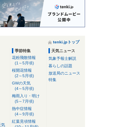
tenki.jpトップ
季節特集
天気ニュース
花粉飛散情報
気象予報士解説
(1～5月頃)
暮らしの話題
桜開花情報
放送局のニュース
(2～5月頃)
特集
GWの天気
(4～5月頃)
梅雨入り・明け
(5～7月頃)
熱中症情報
(4～9月頃)
紅葉見頃情報
天気
(10～11月頃)