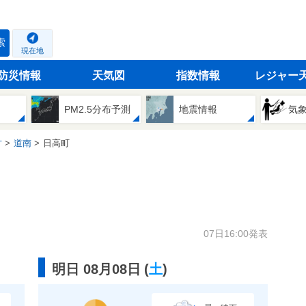
索
現在地
防災情報
天気図
指数情報
レジャー
PM2.5分布予測
地震情報
気
方
道南
日高町
07日16:00発表
明日 08月08日
(
土
)