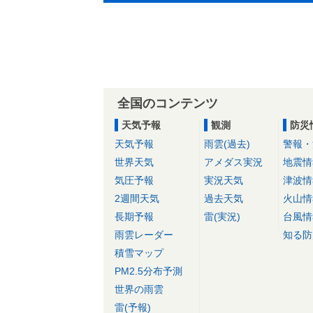
全国のコンテンツ
天気予報
観測
防災
天気予報
雨雲(過去)
警報・
世界天気
アメダス実況
地震情
気圧予報
実況天気
津波情
2週間天気
過去天気
火山情
長期予報
雷(実況)
台風情
雨雲レーダー
知る防
積雪マップ
PM2.5分布予測
世界の雨雲
雷(予報)