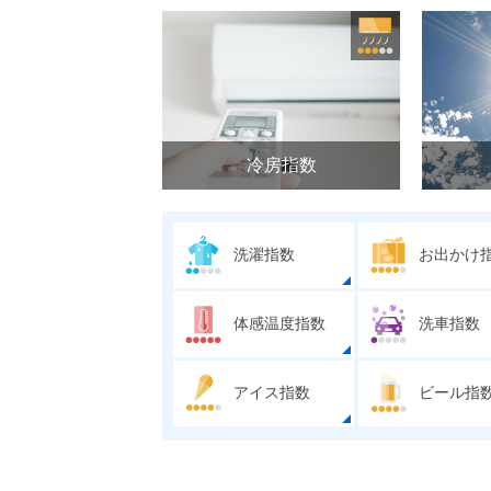
冷房指数
洗濯指数
お出かけ
体感温度指数
洗車指数
アイス指数
ビール指