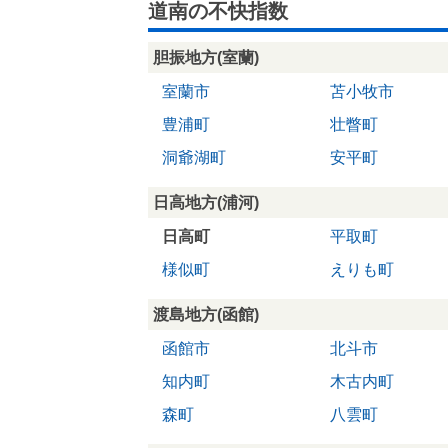
道南の不快指数
胆振地方(室蘭)
室蘭市
苫小牧市
豊浦町
壮瞥町
洞爺湖町
安平町
日高地方(浦河)
日高町
平取町
様似町
えりも町
渡島地方(函館)
函館市
北斗市
知内町
木古内町
森町
八雲町