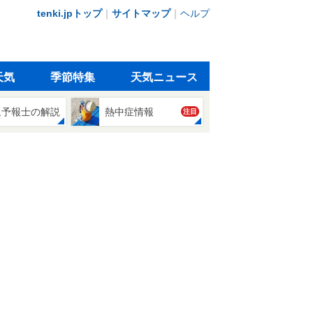
tenki.jpトップ
｜
サイトマップ
｜
ヘルプ
天気
季節特集
天気ニュース
象予報士の解説
熱中症情報
注目