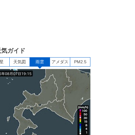
天気ガイド
星
天気図
雨雲
アメダス
PM2.5