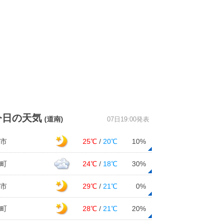
今日の天気
(道南)
07日19:00発表
市
25℃
/
20℃
10%
町
24℃
/
18℃
30%
市
29℃
/
21℃
0%
町
28℃
/
21℃
20%