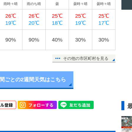
雨時々晴
雨のち晴
曇
曇時々晴
曇時々晴
26℃
26℃
25℃
25℃
25℃
19℃
20℃
18℃
19℃
17℃
90%
90%
40%
30%
30%
その他の市区町村を見る
時間ごとの2週間天気はこちら