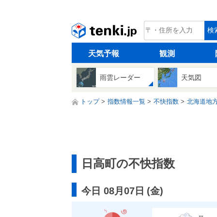
tenki.jp
検
天気予報
観測
雨雲レーダー
天気図
トップ
指数情報一覧
不快指数
北海道地
日高町の不快指数
今日 08月07日
(
金
)