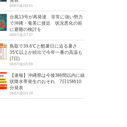
発表
08/07(金)18:41
台風13号が再発達 非常に強い勢力
で沖縄・奄美に接近 状況悪化の前
に避難の検討を
08/07(金)17:37
鳥取で39.6℃と酷暑日に迫る暑さ
35℃以上が続出で今年一番の高温も
(7日)
08/07(金)15:59
【速報】沖縄県は今後3時間以内に線
状降水帯発生のおそれ 7日15時10
分発表
08/07(金)15:29