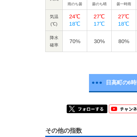
雨のち曇
曇のち晴
曇一時雨
24℃
27℃
27℃
気温
18℃
17℃
18℃
(℃)
降水
70%
30%
80%
確率
日高町の6
その他の指数