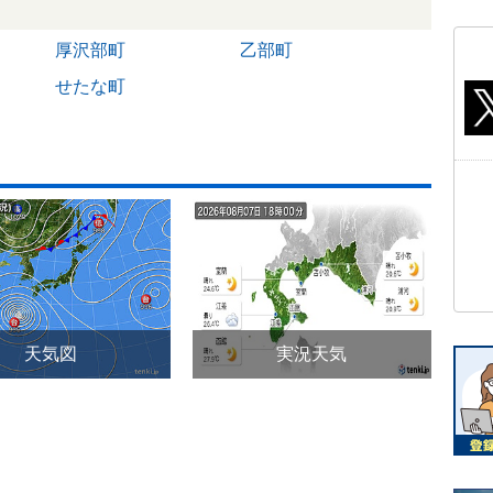
厚沢部町
乙部町
せたな町
天気図
実況天気