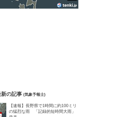
最新の記事
(気象予報士)
【速報】長野県で1時間に約100ミリ
の猛烈な雨 「記録的短時間大雨」