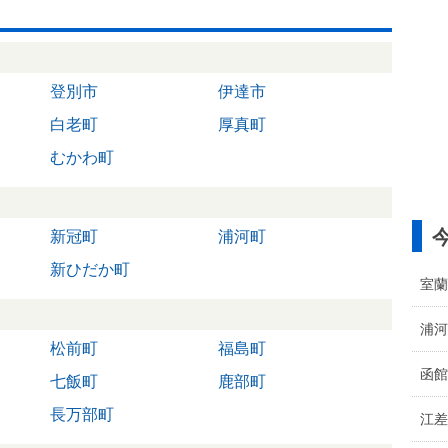
登別市
伊達市
白老町
厚真町
むかわ町
新冠町
浦河町
新ひだか町
室蘭
浦河
松前町
福島町
函館
七飯町
鹿部町
長万部町
江差