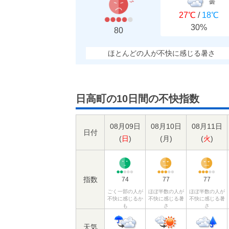
曇
27℃
/
18℃
30%
80
ほとんどの人が不快に感じる暑さ
日高町の10日間の不快指数
08月09日
08月10日
08月11日
日付
(
日
)
(
月
)
(
火
)
指数
74
77
77
ごく一部の人が
ほぼ半数の人が
ほぼ半数の人が
不快に感じるか
不快に感じる暑
不快に感じる暑
も
さ
さ
天気