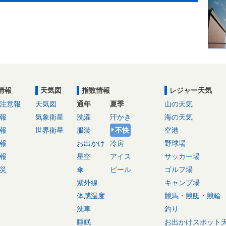
情報
天気図
指数情報
レジャー天気
注意報
天気図
通年
夏季
山の天気
報
気象衛星
洗濯
汗かき
海の天気
報
世界衛星
服装
不快
空港
報
お出かけ
冷房
野球場
報
星空
アイス
サッカー場
災
傘
ビール
ゴルフ場
紫外線
キャンプ場
体感温度
競馬・競艇・競輪
洗車
釣り
睡眠
お出かけスポット