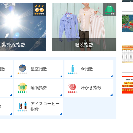
紫外線指数
服装指数
指数
星空指数
傘指数
睡眠指数
汗かき指数
アイスコーヒー
数
指数