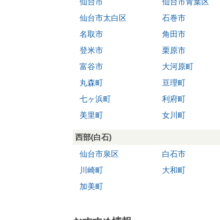
仙台市
仙台市青葉区
仙台市太白区
石巻市
名取市
角田市
登米市
栗原市
富谷市
大河原町
丸森町
亘理町
七ヶ浜町
利府町
美里町
女川町
西部(白石)
仙台市泉区
白石市
川崎町
大和町
加美町