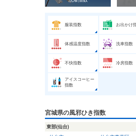
服装指数
お出かけ
体感温度指数
洗車指数
不快指数
冷房指数
アイスコーヒー
指数
宮城県の風邪ひき指数
東部(仙台)