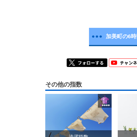
加美町の6
その他の指数
洗濯指数