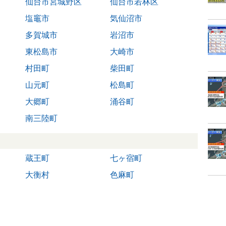
仙台市宮城野区
仙台市若林区
塩竈市
気仙沼市
多賀城市
岩沼市
東松島市
大崎市
村田町
柴田町
山元町
松島町
大郷町
涌谷町
南三陸町
蔵王町
七ヶ宿町
大衡村
色麻町