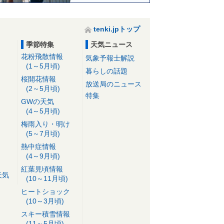
tenki.jpトップ
季節特集
天気ニュース
花粉飛散情報
気象予報士解説
(1～5月頃)
暮らしの話題
桜開花情報
放送局のニュース
(2～5月頃)
特集
GWの天気
(4～5月頃)
梅雨入り・明け
(5～7月頃)
熱中症情報
(4～9月頃)
紅葉見頃情報
天気
(10～11月頃)
ヒートショック
(10～3月頃)
スキー積雪情報
(11～5月頃)