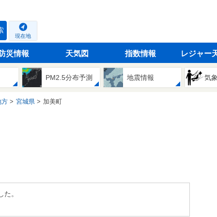
索
現在地
防災情報
天気図
指数情報
レジャー
PM2.5分布予測
地震情報
気
地方
宮城県
加美町
した。