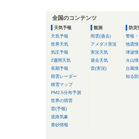
全国のコンテンツ
天気予報
観測
防災
天気予報
雨雲(過去)
警報・
世界天気
アメダス実況
地震情
気圧予報
実況天気
津波情
2週間天気
過去天気
火山情
長期予報
雷(実況)
台風情
雨雲レーダー
知る防
積雪マップ
PM2.5分布予測
世界の雨雲
雷(予報)
道路気象
黄砂情報