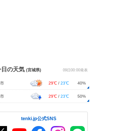
今日の天気
(宮城県)
09日00:00発表
市
29℃
/
23℃
40%
市
29℃
/
23℃
50%
tenki.jp公式SNS