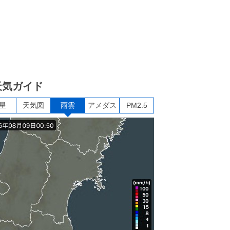
天気ガイド
星
天気図
雨雲
アメダス
PM2.5