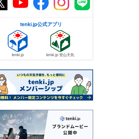
tenki.jp公式アプリ
tenki.jp
tenki.jp 登山天気