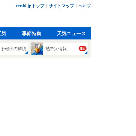
tenki.jpトップ
｜
サイトマップ
｜
ヘルプ
天気
季節特集
天気ニュース
象予報士の解説
熱中症情報
注目