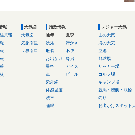
情報
天気図
指数情報
レジャー天気
注意報
天気図
通年
夏季
山の天気
報
気象衛星
洗濯
汗かき
海の天気
報
世界衛星
服装
不快
空港
報
お出かけ
冷房
野球場
報
星空
アイス
サッカー場
災
傘
ビール
ゴルフ場
紫外線
キャンプ場
体感温度
競馬・競艇・競輪
洗車
釣り
睡眠
お出かけスポット