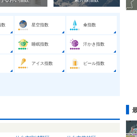
指数
星空指数
傘指数
睡眠指数
汗かき指数
アイス指数
ビール指数