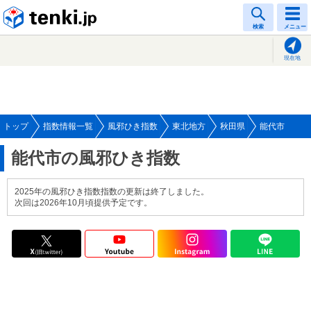
tenki.jp
検索
メニュー
現在地
トップ
指数情報一覧
風邪ひき指数
東北地方
秋田県
能代市
能代市の風邪ひき指数
2025年の風邪ひき指数指数の更新は終了しました。
次回は2026年10月頃提供予定です。