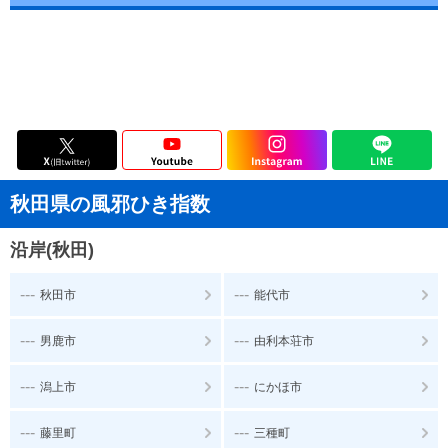
秋田県の風邪ひき指数
沿岸(秋田)
---
---
秋田市
能代市
---
---
男鹿市
由利本荘市
---
---
潟上市
にかほ市
---
---
藤里町
三種町