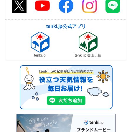
tenki.jp公式アプリ
tenki.jp
tenki.jp 登山天気