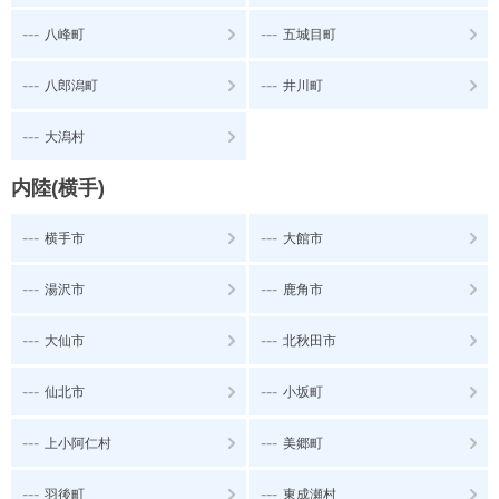
---
---
八峰町
五城目町
---
---
八郎潟町
井川町
---
大潟村
内陸(横手)
---
---
横手市
大館市
---
---
湯沢市
鹿角市
---
---
大仙市
北秋田市
---
---
仙北市
小坂町
---
---
上小阿仁村
美郷町
---
---
羽後町
東成瀬村