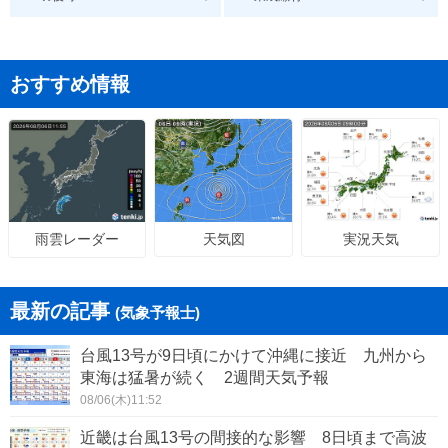
おすすめ情報
天気図
実況天気
雨雲レーダー
最新の記事
(気象予報士)
台風13号が9日頃にかけて沖縄に接近 九州から
東海は猛暑が続く 2週間天気予報
08/06(木)11:52
近畿は台風13号の間接的な影響 8日頃まで高波