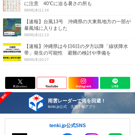
に注意 40℃に迫る暑さの所も
08/06(木)11:24
【速報】台風13号 沖縄県の大東島地方の一部が
暴風域に入りました
08/06(木)11:13
【速報】沖縄県は今日6日の夕方以降「線状降水
帯」発生の可能性 避難の検討や準備を
08/06(木)10:27
雨雲レーダーで雨を回避！
tenki.jp公式 天気予報アプリ
tenki.jp公式SNS