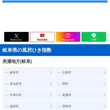
岐阜県の風邪ひき指数
美濃地方(岐阜)
---
---
岐阜市
大垣市
---
---
多治見市
関市
---
---
中津川市
美濃市
---
---
瑞浪市
羽島市