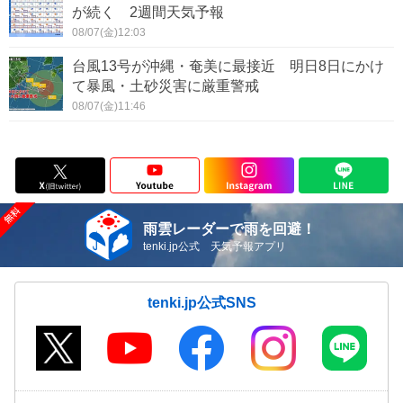
が続く 2週間天気予報
08/07(金)12:03
台風13号が沖縄・奄美に最接近 明日8日にかけ
て暴風・土砂災害に厳重警戒
08/07(金)11:46
雨雲レーダーで雨を回避！
tenki.jp公式 天気予報アプリ
tenki.jp公式SNS