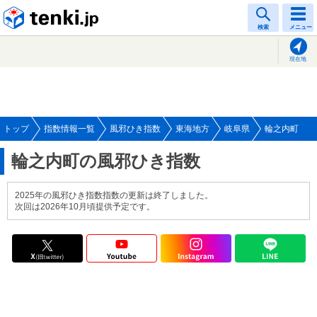
tenki.jp
検索
メニュー
現在地
トップ
指数情報一覧
風邪ひき指数
東海地方
岐阜県
輪之内町
輪之内町の風邪ひき指数
2025年の風邪ひき指数指数の更新は終了しました。
次回は2026年10月頃提供予定です。