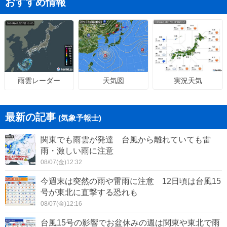
おすすめ情報
天気図
実況天気
雨雲レーダー
最新の記事
(気象予報士)
関東でも雨雲が発達 台風から離れていても雷
雨・激しい雨に注意
08/07(金)12:32
今週末は突然の雨や雷雨に注意 12日頃は台風15
号が東北に直撃する恐れも
08/07(金)12:16
台風15号の影響でお盆休みの週は関東や東北で雨