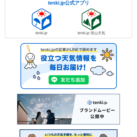
tenki.jp公式アプリ
tenki.jp
tenki.jp 登山天気