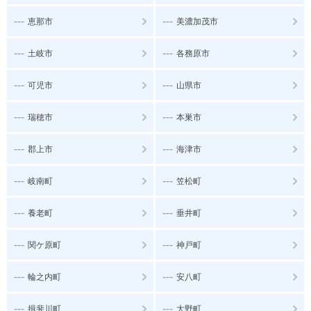
---
---
恵那市
美濃加茂市
---
---
土岐市
各務原市
---
---
可児市
山県市
---
---
瑞穂市
本巣市
---
---
郡上市
海津市
---
---
岐南町
笠松町
---
---
養老町
垂井町
---
---
関ケ原町
神戸町
---
---
輪之内町
安八町
---
---
揖斐川町
大野町