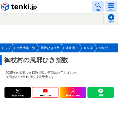
tenki.jp
検索
メニュー
現在地
トップ
指数情報一覧
風邪ひき指数
近畿地方
奈良県
御杖村
御杖村の風邪ひき指数
2025年の風邪ひき指数指数の更新は終了しました。
次回は2026年10月頃提供予定です。