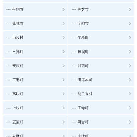
---
---
生駒市
香芝市
---
---
葛城市
宇陀市
---
---
山添村
平群町
---
---
三郷町
斑鳩町
---
---
安堵町
川西町
---
---
三宅町
田原本町
---
---
高取町
明日香村
---
---
上牧町
王寺町
---
---
広陵町
河合町
---
---
吉野町
大淀町