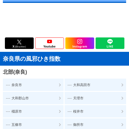
奈良県の風邪ひき指数
北部(奈良)
---
---
奈良市
大和高田市
---
---
大和郡山市
天理市
---
---
橿原市
桜井市
---
---
五條市
御所市