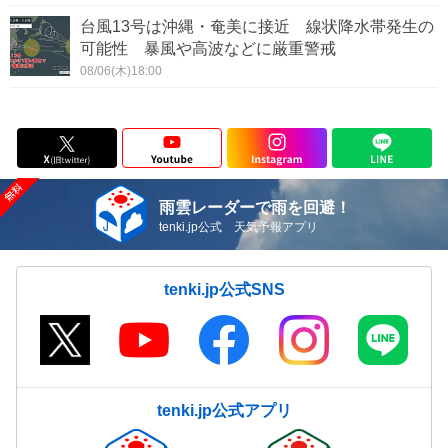
台風13号は沖縄・奄美に接近 線状降水帯発生の
可能性 暴風や高波などに厳重警戒
08/06(木)18:00
雨雲レーダーで雨を回避！
tenki.jp公式 天気予報アプリ
tenki.jp公式SNS
tenki.jp公式アプリ