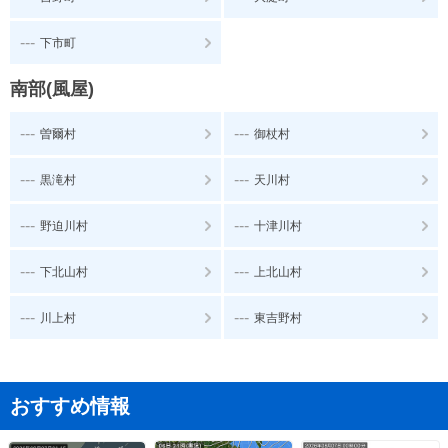
---
下市町
南部(風屋)
---
---
曽爾村
御杖村
---
---
黒滝村
天川村
---
---
野迫川村
十津川村
---
---
下北山村
上北山村
---
---
川上村
東吉野村
おすすめ情報