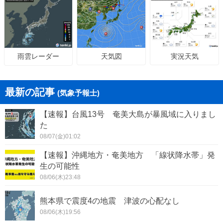
天気図
実況天気
雨雲レーダー
最新の記事
(気象予報士)
【速報】台風13号 奄美大島が暴風域に入りまし
た
08/07(金)01:02
【速報】沖縄地方・奄美地方 「線状降水帯」発
生の可能性
08/06(木)23:48
熊本県で震度4の地震 津波の心配なし
08/06(木)19:56