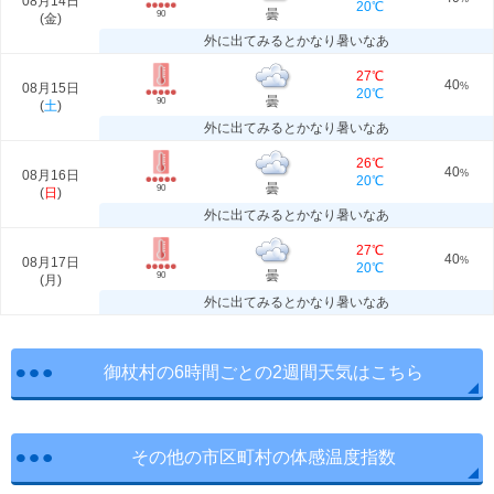
08月14日
20℃
曇
90
(
金
)
外に出てみるとかなり暑いなあ
27℃
40
08月15日
%
20℃
曇
90
(
土
)
外に出てみるとかなり暑いなあ
26℃
40
08月16日
%
20℃
曇
90
(
日
)
外に出てみるとかなり暑いなあ
27℃
40
08月17日
%
20℃
曇
90
(
月
)
外に出てみるとかなり暑いなあ
御杖村の6時間ごとの2週間天気はこちら
その他の市区町村の体感温度指数