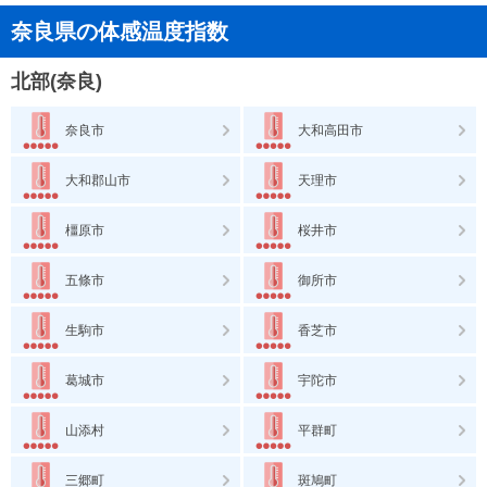
奈良県の体感温度指数
北部(奈良)
奈良市
大和高田市
大和郡山市
天理市
橿原市
桜井市
五條市
御所市
生駒市
香芝市
葛城市
宇陀市
山添村
平群町
三郷町
斑鳩町