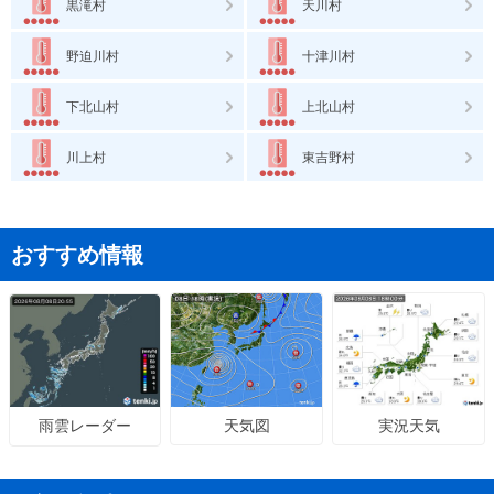
黒滝村
天川村
野迫川村
十津川村
下北山村
上北山村
川上村
東吉野村
おすすめ情報
天気図
実況天気
雨雲レーダー