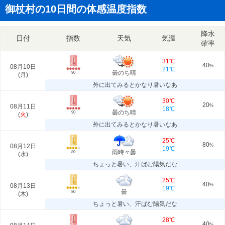
御杖村の10日間の体感温度指数
降水
日付
指数
天気
気温
確率
31℃
40
08月10日
%
21℃
曇のち晴
90
(
月
)
外に出てみるとかなり暑いなあ
30℃
20
08月11日
%
18℃
曇のち晴
90
(
火
)
外に出てみるとかなり暑いなあ
25℃
80
08月12日
%
19℃
雨時々曇
80
(
水
)
ちょっと暑い、汗ばむ陽気だな
25℃
40
08月13日
%
19℃
曇
80
(
木
)
ちょっと暑い、汗ばむ陽気だな
28℃
40
%