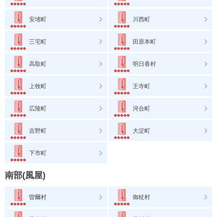
安堵町
川西町
三宅町
田原本町
高取町
明日香村
上牧町
王寺町
広陵町
河合町
吉野町
大淀町
下市町
南部(風屋)
曽爾村
御杖村