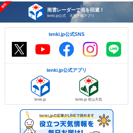
雨雲レーダーで雨を回避！
tenki.jp公式 天気予報アプリ
tenki.jp公式SNS
tenki.jp公式アプリ
tenki.jp
tenki.jp 登山天気