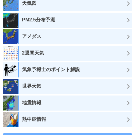
天気図
PM2.5分布予測
アメダス
2週間天気
気象予報士のポイント解説
世界天気
地震情報
熱中症情報