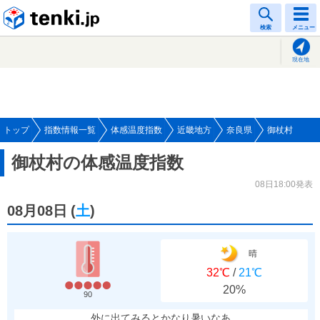
tenki.jp
検索
メニュー
現在地
トップ
指数情報一覧
体感温度指数
近畿地方
奈良県
御杖村
御杖村の体感温度指数
08日18:00発表
08月08日
(
土
)
晴
32℃
/
21℃
20%
90
外に出てみるとかなり暑いなあ