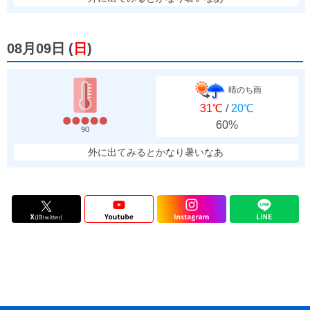
08月09日
(
日
)
晴のち雨
31℃
/
20℃
60%
90
外に出てみるとかなり暑いなあ