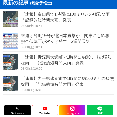
最新の記事
(気象予報士)
【速報】富山県で1時間に100ミリ超の猛烈な雨
「記録的短時間大雨」発表
08/08(土)18:57
来週は台風15号が北日本直撃か 関東にも影響
熱帯低気圧が次々と発生 2週間天気
08/08(土)18:41
【速報】青森県大鰐町で1時間に約90ミリの猛烈
な雨 「記録的短時間大雨」発表
08/08(土)16:55
【速報】岩手県盛岡市で1時間に約100ミリの猛烈
な雨 「記録的短時間大雨」発表
08/08(土)16:46