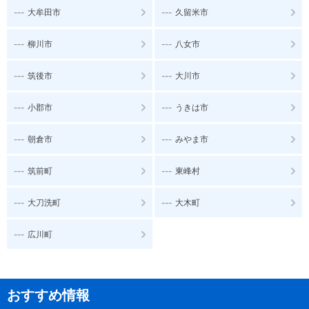
---
---
大牟田市
久留米市
---
---
柳川市
八女市
---
---
筑後市
大川市
---
---
小郡市
うきは市
---
---
朝倉市
みやま市
---
---
筑前町
東峰村
---
---
大刀洗町
大木町
---
広川町
おすすめ情報