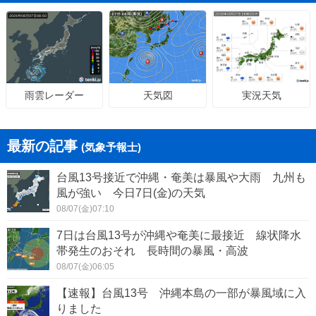
天気図
実況天気
雨雲レーダー
最新の記事
(気象予報士)
台風13号接近で沖縄・奄美は暴風や大雨 九州も
風が強い 今日7日(金)の天気
08/07(金)07:10
7日は台風13号が沖縄や奄美に最接近 線状降水
帯発生のおそれ 長時間の暴風・高波
08/07(金)06:05
【速報】台風13号 沖縄本島の一部が暴風域に入
りました