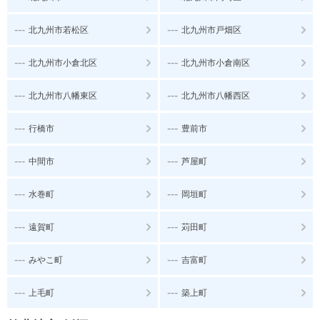
---
---
北九州市若松区
北九州市戸畑区
---
---
北九州市小倉北区
北九州市小倉南区
---
---
北九州市八幡東区
北九州市八幡西区
---
---
行橋市
豊前市
---
---
中間市
芦屋町
---
---
水巻町
岡垣町
---
---
遠賀町
苅田町
---
---
みやこ町
吉富町
---
---
上毛町
築上町