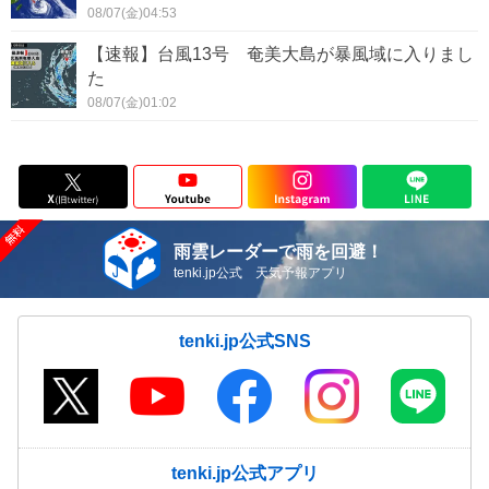
08/07(金)04:53
【速報】台風13号 奄美大島が暴風域に入りまし
た
08/07(金)01:02
雨雲レーダーで雨を回避！
tenki.jp公式 天気予報アプリ
tenki.jp公式SNS
tenki.jp公式アプリ