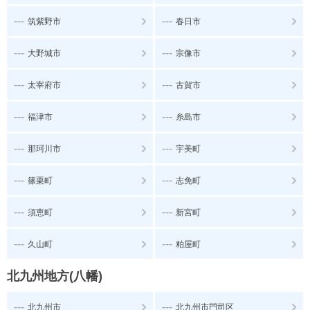
---
---
筑紫野市
春日市
---
---
大野城市
宗像市
---
---
太宰府市
古賀市
---
---
福津市
糸島市
---
---
那珂川市
宇美町
---
---
篠栗町
志免町
---
---
須恵町
新宮町
---
---
久山町
粕屋町
北九州地方(八幡)
---
---
北九州市
北九州市門司区