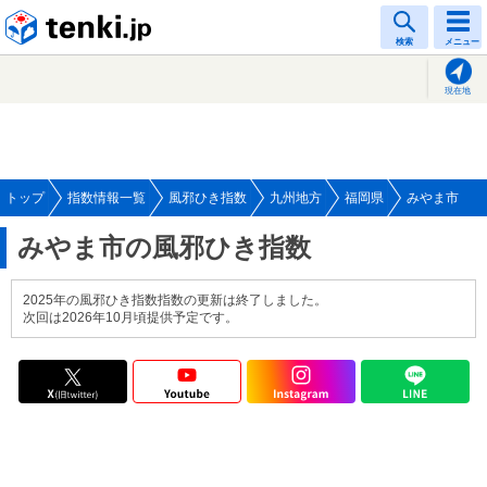
tenki.jp
検索
メニュー
現在地
トップ
指数情報一覧
風邪ひき指数
九州地方
福岡県
みやま市
みやま市の風邪ひき指数
2025年の風邪ひき指数指数の更新は終了しました。
次回は2026年10月頃提供予定です。