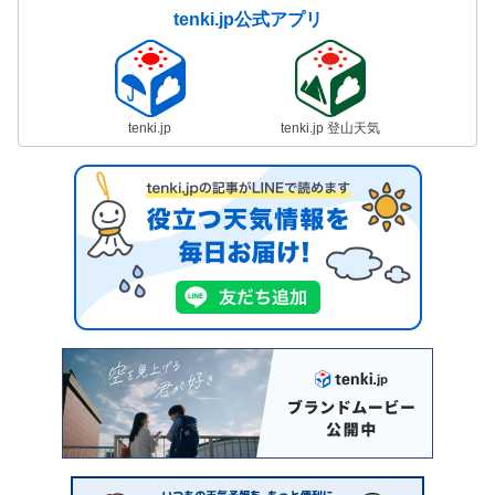
tenki.jp公式アプリ
tenki.jp
tenki.jp 登山天気