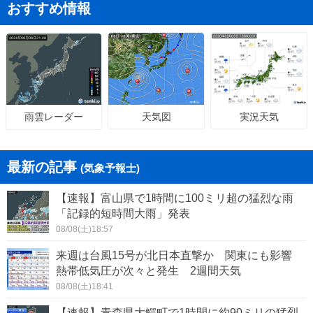
おすすめ情報
天気図
実況天気
雨雲レーダー
最新の記事
(気象予報士)
【速報】富山県で1時間に100ミリ超の猛烈な雨
「記録的短時間大雨」発表
08/08(土)18:57
来週は台風15号が北日本直撃か 関東にも影響
熱帯低気圧が次々と発生 2週間天気
08/08(土)18:41
【速報】青森県大鰐町で1時間に約90ミリの猛烈