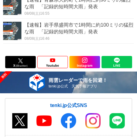
な雨 「記録的短時間大雨」発表
08/08(土)16:55
【速報】岩手県盛岡市で1時間に約100ミリの猛烈
な雨 「記録的短時間大雨」発表
08/08(土)16:46
雨雲レーダーで雨を回避！
tenki.jp公式 天気予報アプリ
tenki.jp公式SNS