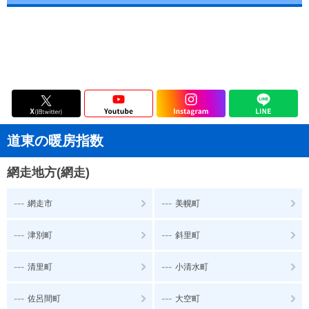
道東の暖房指数
網走地方(網走)
---
---
網走市
美幌町
---
---
津別町
斜里町
---
---
清里町
小清水町
---
---
佐呂間町
大空町