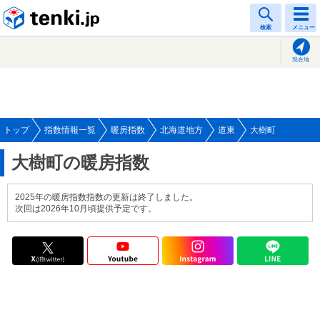
tenki.jp
検索
メニュー
現在地
トップ
指数情報一覧
暖房指数
北海道地方
道東
大樹町
大樹町の暖房指数
2025年の暖房指数指数の更新は終了しました。
次回は2026年10月頃提供予定です。