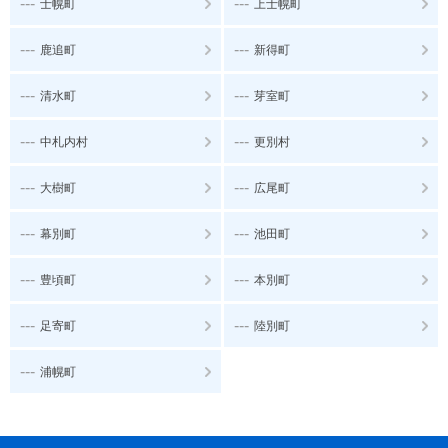
---
---
士幌町
上士幌町
---
---
鹿追町
新得町
---
---
清水町
芽室町
---
---
中札内村
更別村
---
---
大樹町
広尾町
---
---
幕別町
池田町
---
---
豊頃町
本別町
---
---
足寄町
陸別町
---
浦幌町