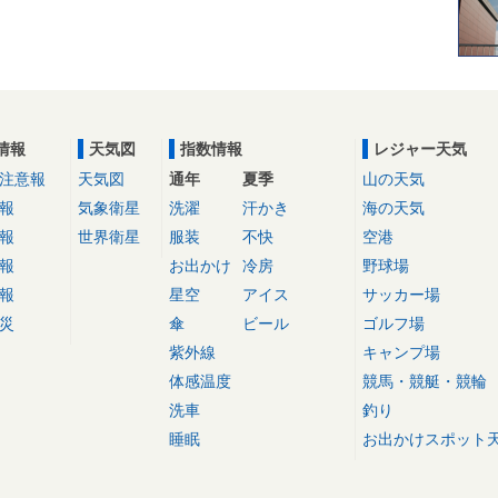
情報
天気図
指数情報
レジャー天気
注意報
天気図
通年
夏季
山の天気
報
気象衛星
洗濯
汗かき
海の天気
報
世界衛星
服装
不快
空港
報
お出かけ
冷房
野球場
報
星空
アイス
サッカー場
災
傘
ビール
ゴルフ場
紫外線
キャンプ場
体感温度
競馬・競艇・競輪
洗車
釣り
睡眠
お出かけスポット