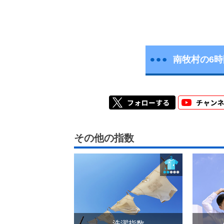
南牧村の6
その他の指数
洗濯指数