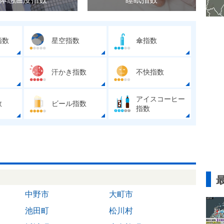
指数
星空指数
傘指数
汗かき指数
不快指数
アイスコーヒー
数
ビール指数
指数
中野市
大町市
池田町
松川村