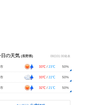
今日の天気
(長野県)
09日01:00発表
市
33℃
/
23℃
50%
市
33℃
/
22℃
50%
市
32℃
/
21℃
50%