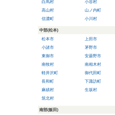
白馬村
小谷村
高山村
山ノ内町
信濃町
小川村
中部(松本)
松本市
上田市
小諸市
茅野市
東御市
安曇野市
南牧村
南相木村
軽井沢町
御代田町
長和町
下諏訪町
麻績村
生坂村
筑北村
南部(飯田)