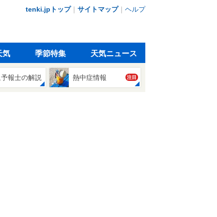
tenki.jpトップ
｜
サイトマップ
｜
ヘルプ
天気
季節特集
天気ニュース
象予報士の解説
熱中症情報
注目