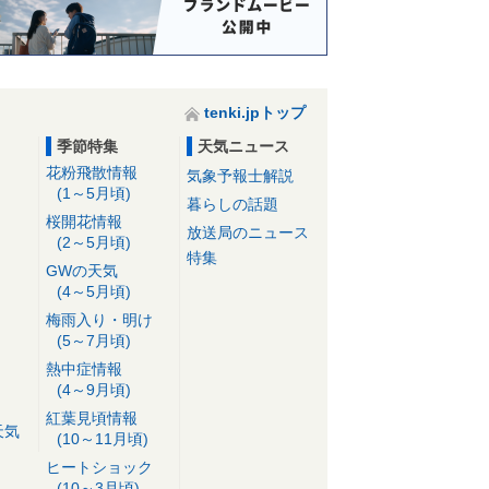
tenki.jpトップ
季節特集
天気ニュース
花粉飛散情報
気象予報士解説
(1～5月頃)
暮らしの話題
桜開花情報
放送局のニュース
(2～5月頃)
特集
GWの天気
(4～5月頃)
梅雨入り・明け
(5～7月頃)
熱中症情報
(4～9月頃)
紅葉見頃情報
天気
(10～11月頃)
ヒートショック
(10～3月頃)