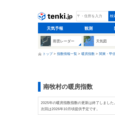
tenki.jp
検
天気予報
観測
雨雲レーダー
天気図
トップ
指数情報一覧
暖房指数
関東・甲
南牧村の暖房指数
2025年の暖房指数指数の更新は終了しました
次回は2026年10月頃提供予定です。