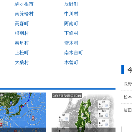
駒ヶ根市
辰野町
南箕輪村
中川村
高森町
阿南町
根羽村
下條村
泰阜村
喬木村
上松町
南木曽町
大桑村
木曽町
長野
松本
飯田