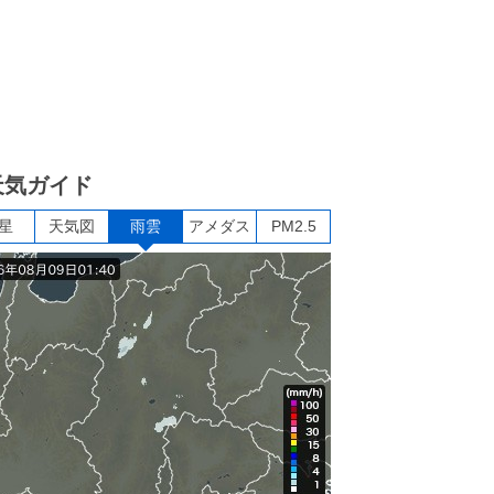
天気ガイド
星
天気図
雨雲
アメダス
PM2.5