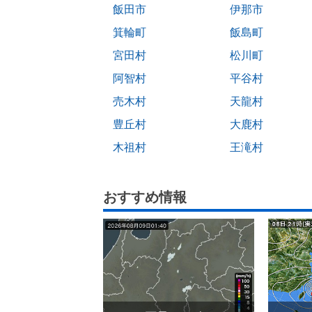
飯田市
伊那市
箕輪町
飯島町
宮田村
松川町
阿智村
平谷村
売木村
天龍村
豊丘村
大鹿村
木祖村
王滝村
おすすめ情報