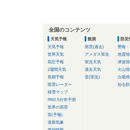
全国のコンテンツ
天気予報
観測
防災
天気予報
雨雲(過去)
警報・
世界天気
アメダス実況
地震情
気圧予報
実況天気
津波情
2週間天気
過去天気
火山情
長期予報
雷(実況)
台風情
雨雲レーダー
知る防
積雪マップ
PM2.5分布予測
世界の雨雲
雷(予報)
道路気象
黄砂情報