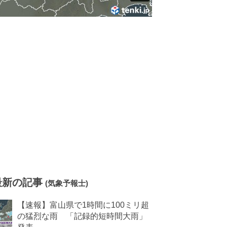
最新の記事
(気象予報士)
【速報】富山県で1時間に100ミリ超
の猛烈な雨 「記録的短時間大雨」