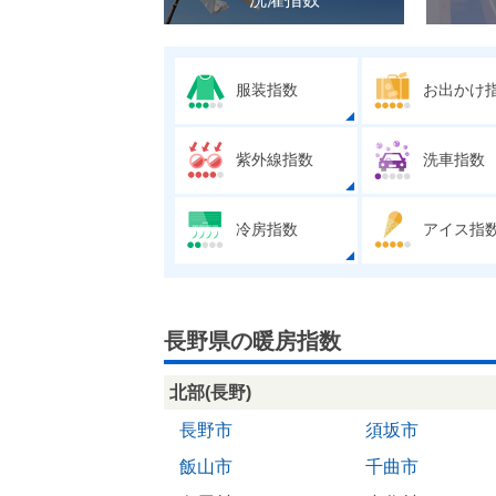
服装指数
お出かけ
紫外線指数
洗車指数
冷房指数
アイス指
長野県の暖房指数
北部(長野)
長野市
須坂市
飯山市
千曲市