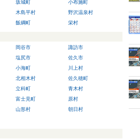
坂城町
小布施町
木島平村
野沢温泉村
飯綱町
栄村
岡谷市
諏訪市
塩尻市
佐久市
小海町
川上村
北相木村
佐久穂町
立科町
青木村
富士見町
原村
山形村
朝日村