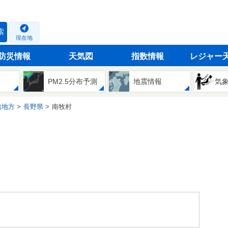
索
現在地
防災情報
天気図
指数情報
レジャー
PM2.5分布予測
地震情報
気
信地方
長野県
南牧村
。