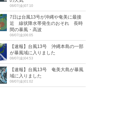
の天気
08/07(金)07:10
7日は台風13号が沖縄や奄美に最接
近 線状降水帯発生のおそれ 長時
間の暴風・高波
08/07(金)06:05
【速報】台風13号 沖縄本島の一部
が暴風域に入りました
08/07(金)04:53
【速報】台風13号 奄美大島が暴風
域に入りました
08/07(金)01:02