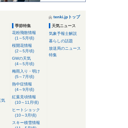
tenki.jpトップ
季節特集
天気ニュース
花粉飛散情報
気象予報士解説
(1～5月頃)
暮らしの話題
桜開花情報
放送局のニュース
(2～5月頃)
特集
GWの天気
(4～5月頃)
梅雨入り・明け
(5～7月頃)
熱中症情報
(4～9月頃)
紅葉見頃情報
天気
(10～11月頃)
ヒートショック
(10～3月頃)
スキー積雪情報