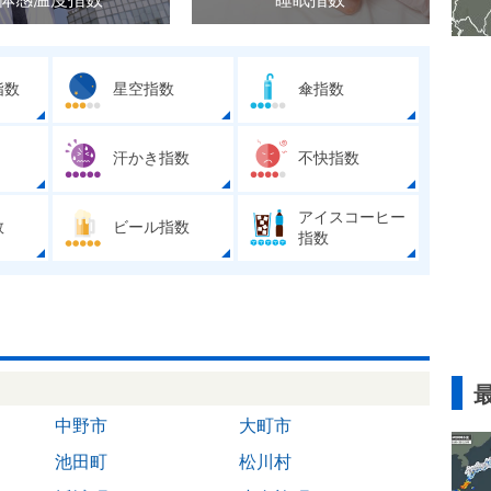
指数
星空指数
傘指数
汗かき指数
不快指数
アイスコーヒー
数
ビール指数
指数
中野市
大町市
池田町
松川村