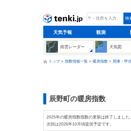
tenki.jp
検
天気予報
観測
雨雲レーダー
天気図
トップ
指数情報一覧
暖房指数
関東・甲
辰野町の暖房指数
2025年の暖房指数指数の更新は終了しました
次回は2026年10月頃提供予定です。