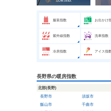
服装指数
お出かけ
紫外線指数
洗車指数
冷房指数
アイス指
長野県の暖房指数
北部(長野)
長野市
須坂市
飯山市
千曲市