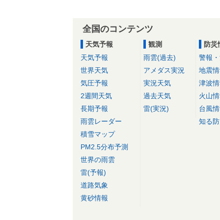
全国のコンテンツ
天気予報
観測
防災
天気予報
雨雲(過去)
警報・
世界天気
アメダス実況
地震情
気圧予報
実況天気
津波情
2週間天気
過去天気
火山情
長期予報
雷(実況)
台風情
雨雲レーダー
知る防
積雪マップ
PM2.5分布予測
世界の雨雲
雷(予報)
道路気象
黄砂情報