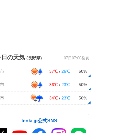
今日の天気
(長野県)
07日07:00発表
市
37℃
/
26℃
50%
市
36℃
/
23℃
50%
市
34℃
/
23℃
50%
tenki.jp公式SNS