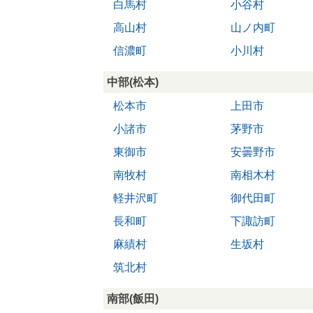
白馬村
小谷村
高山村
山ノ内町
信濃町
小川村
中部(松本)
松本市
上田市
小諸市
茅野市
東御市
安曇野市
南牧村
南相木村
軽井沢町
御代田町
長和町
下諏訪町
麻績村
生坂村
筑北村
南部(飯田)