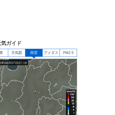
天気ガイド
星
天気図
雨雲
アメダス
PM2.5