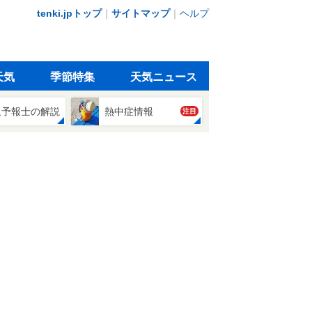
tenki.jpトップ
｜
サイトマップ
｜
ヘルプ
天気
季節特集
天気ニュース
象予報士の解説
熱中症情報
注目