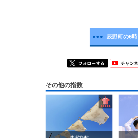
辰野町の6
その他の指数
洗濯指数