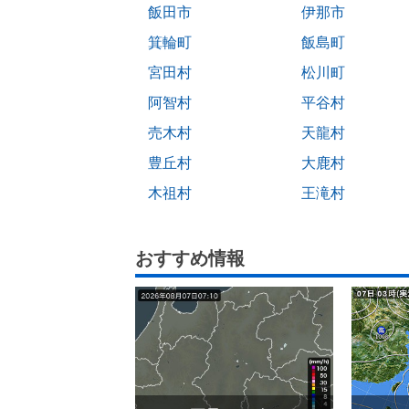
飯田市
伊那市
箕輪町
飯島町
宮田村
松川町
阿智村
平谷村
売木村
天龍村
豊丘村
大鹿村
木祖村
王滝村
おすすめ情報