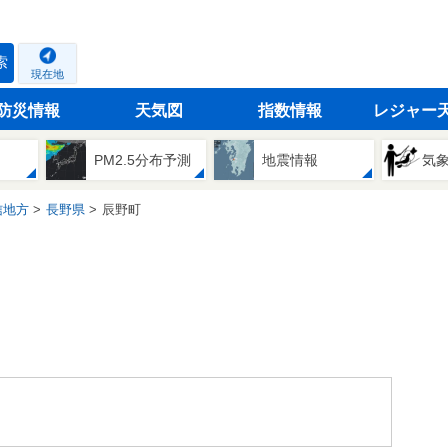
索
現在地
防災情報
天気図
指数情報
レジャー
PM2.5分布予測
地震情報
気
信地方
長野県
辰野町
。