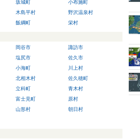
坂城町
小布施町
木島平村
野沢温泉村
飯綱町
栄村
岡谷市
諏訪市
塩尻市
佐久市
小海町
川上村
北相木村
佐久穂町
立科町
青木村
富士見町
原村
山形村
朝日村