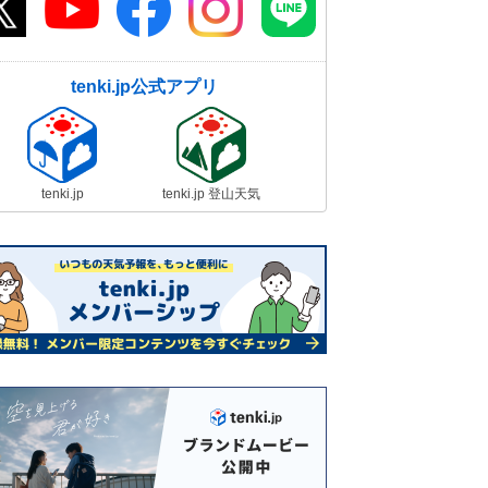
tenki.jp公式アプリ
tenki.jp
tenki.jp 登山天気