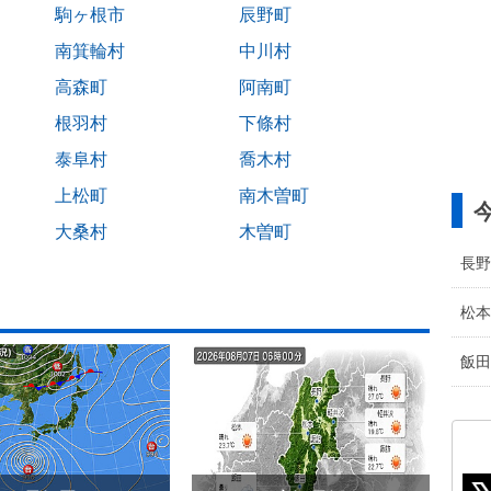
駒ヶ根市
辰野町
南箕輪村
中川村
高森町
阿南町
根羽村
下條村
泰阜村
喬木村
上松町
南木曽町
大桑村
木曽町
長野
松本
飯田