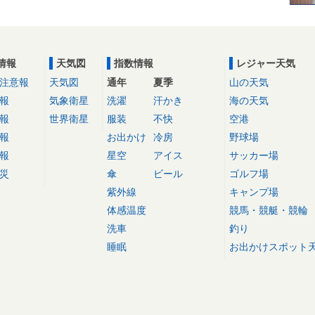
情報
天気図
指数情報
レジャー天気
注意報
天気図
通年
夏季
山の天気
報
気象衛星
洗濯
汗かき
海の天気
報
世界衛星
服装
不快
空港
報
お出かけ
冷房
野球場
報
星空
アイス
サッカー場
災
傘
ビール
ゴルフ場
紫外線
キャンプ場
体感温度
競馬・競艇・競輪
洗車
釣り
睡眠
お出かけスポット