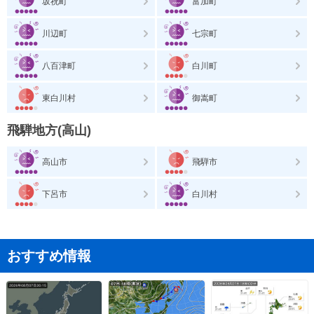
坂祝町
富加町
川辺町
七宗町
八百津町
白川町
東白川村
御嵩町
飛騨地方(高山)
高山市
飛騨市
下呂市
白川村
おすすめ情報