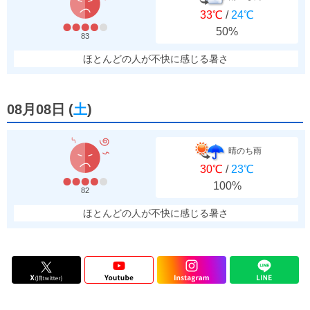
33℃
/
24℃
50%
83
ほとんどの人が不快に感じる暑さ
08月08日
(
土
)
晴のち雨
30℃
/
23℃
100%
82
ほとんどの人が不快に感じる暑さ