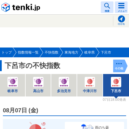
tenki.jp
検索
メニュー
現在地
トップ
指数情報一覧
不快指数
東海地方
岐阜県
下呂市
下呂市の不快指数
その他
岐阜市
高山市
多治見市
中津川市
下呂市
07日18:00発表
08月07日
(
金
)
雨のち曇