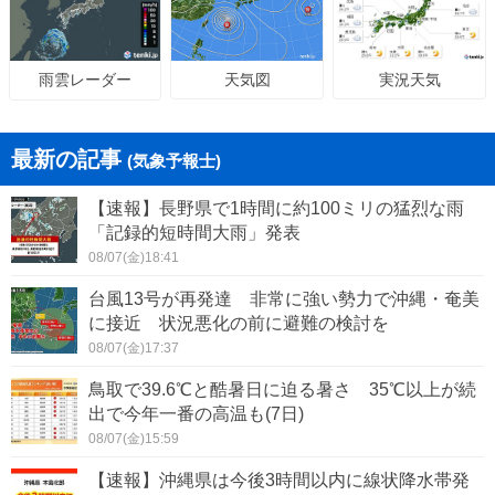
天気図
実況天気
雨雲レーダー
最新の記事
(気象予報士)
【速報】長野県で1時間に約100ミリの猛烈な雨
「記録的短時間大雨」発表
08/07(金)18:41
台風13号が再発達 非常に強い勢力で沖縄・奄美
に接近 状況悪化の前に避難の検討を
08/07(金)17:37
鳥取で39.6℃と酷暑日に迫る暑さ 35℃以上が続
出で今年一番の高温も(7日)
08/07(金)15:59
【速報】沖縄県は今後3時間以内に線状降水帯発