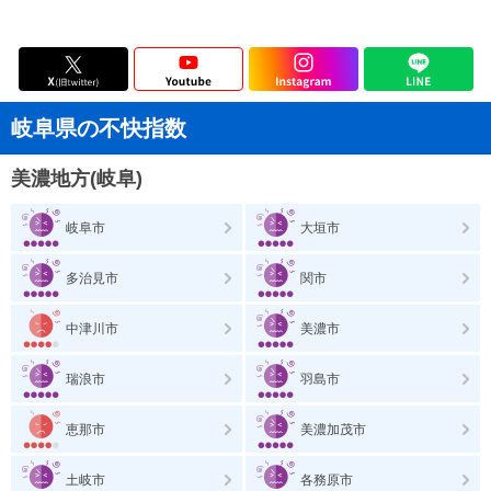
岐阜県の不快指数
美濃地方(岐阜)
岐阜市
大垣市
多治見市
関市
中津川市
美濃市
瑞浪市
羽島市
恵那市
美濃加茂市
土岐市
各務原市