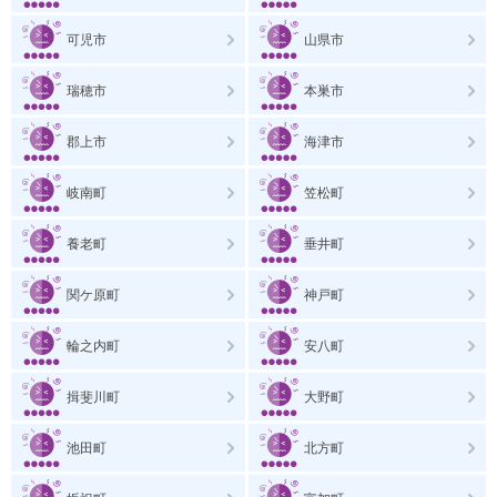
可児市
山県市
瑞穂市
本巣市
郡上市
海津市
岐南町
笠松町
養老町
垂井町
関ケ原町
神戸町
輪之内町
安八町
揖斐川町
大野町
池田町
北方町