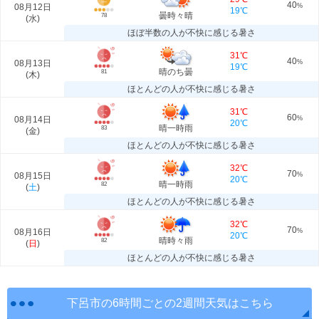
40
08月12日
%
19℃
曇時々晴
78
(
水
)
ほぼ半数の人が不快に感じる暑さ
31℃
40
08月13日
%
19℃
晴のち曇
81
(
木
)
ほとんどの人が不快に感じる暑さ
31℃
60
08月14日
%
20℃
晴一時雨
83
(
金
)
ほとんどの人が不快に感じる暑さ
32℃
70
08月15日
%
20℃
晴一時雨
82
(
土
)
ほとんどの人が不快に感じる暑さ
32℃
70
08月16日
%
20℃
晴時々雨
82
(
日
)
ほとんどの人が不快に感じる暑さ
下呂市の6時間ごとの2週間天気はこちら