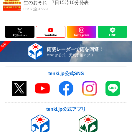
生のおそれ 7日15時10分発表
08/07(金)15:29
雨雲レーダーで雨を回避！
tenki.jp公式 天気予報アプリ
tenki.jp公式SNS
tenki.jp公式アプリ