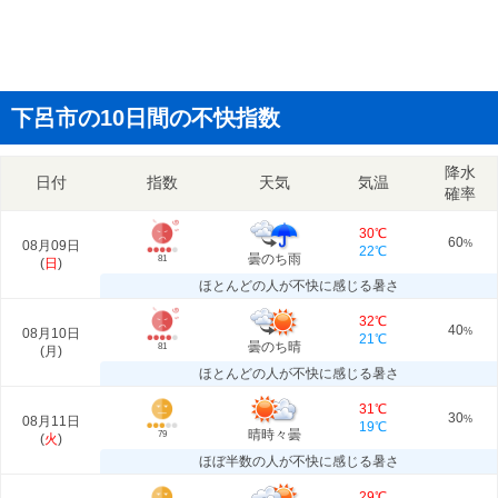
下呂市の10日間の不快指数
降水
日付
指数
天気
気温
確率
30℃
60
08月09日
%
22℃
曇のち雨
81
(
日
)
ほとんどの人が不快に感じる暑さ
32℃
40
08月10日
%
21℃
曇のち晴
81
(
月
)
ほとんどの人が不快に感じる暑さ
31℃
30
08月11日
%
19℃
晴時々曇
79
(
火
)
ほぼ半数の人が不快に感じる暑さ
29℃