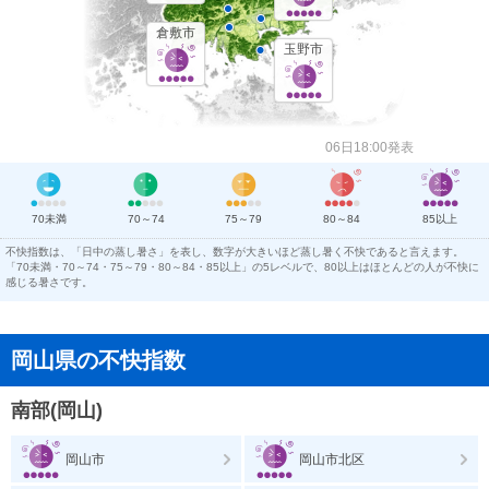
倉敷市
玉野市
06日18:00発表
70未満
70～74
75～79
80～84
85以上
不快指数は、「日中の蒸し暑さ」を表し、数字が大きいほど蒸し暑く不快であると言えます。
「70未満・70～74・75～79・80～84・85以上」の5レベルで、80以上はほとんどの人が不快に
感じる暑さです。
岡山県の不快指数
南部(岡山)
岡山市
岡山市北区