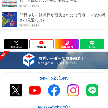
も 台風などの不確定要素に注意
08/06(木)16:38
20日ぶりに猛暑日が観測された北海道! 今後の暑
さの見通しは?
08/06(木)16:19
雨雲レーダーで雨を回避！
tenki.jp公式 天気予報アプリ
tenki.jp公式SNS
tenki.jp公式アプリ