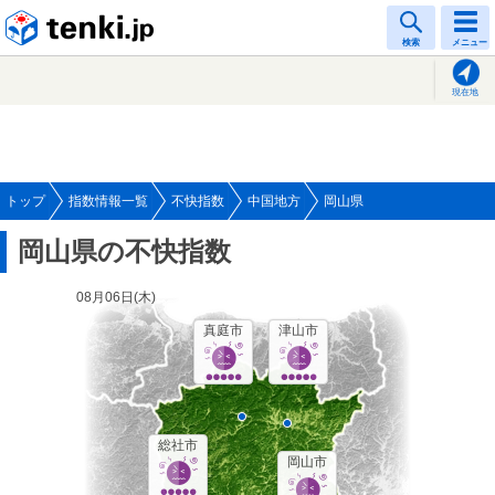
tenki.jp
検索
メニュー
現在地
トップ
指数情報一覧
不快指数
中国地方
岡山県
岡山県の不快指数
08月06日(
木
)
真庭市
津山市
総社市
岡山市