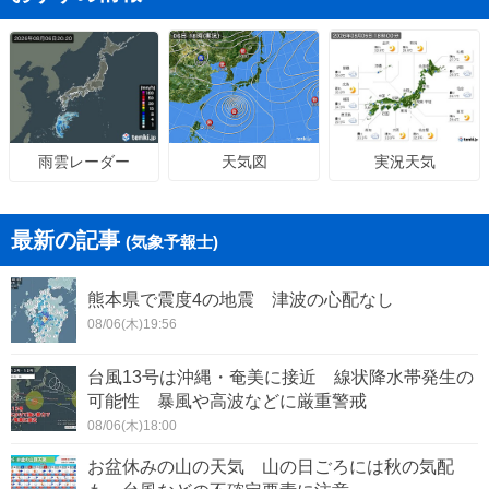
天気図
実況天気
雨雲レーダー
最新の記事
(気象予報士)
熊本県で震度4の地震 津波の心配なし
08/06(木)19:56
台風13号は沖縄・奄美に接近 線状降水帯発生の
可能性 暴風や高波などに厳重警戒
08/06(木)18:00
お盆休みの山の天気 山の日ごろには秋の気配