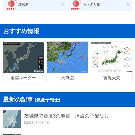
球磨村
あさぎり町
おすすめ情報
天気図
実況天気
雨雲レーダー
最新の記事
(気象予報士)
茨城県で震度3の地震 津波の心配なし
08/08(土)03:48