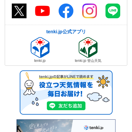
tenki.jp公式アプリ
tenki.jp
tenki.jp 登山天気