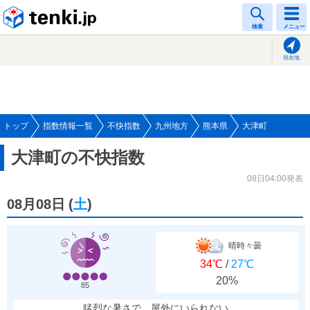
tenki.jp
検索
メニュー
現在地
トップ
指数情報一覧
不快指数
九州地方
熊本県
大津町
大津町の不快指数
08日04:00発表
08月08日
(
土
)
晴時々曇
34℃
/
27℃
20%
85
猛烈な暑さで、屋外にいられない