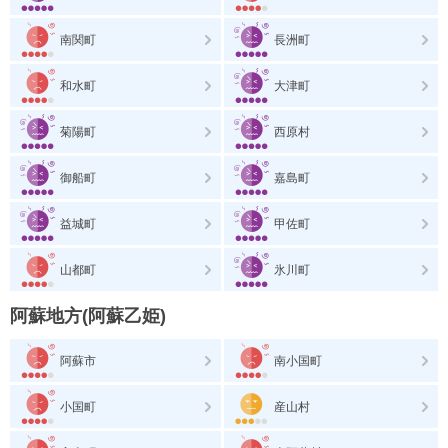
南関町
長洲町
和水町
大津町
菊陽町
西原村
御船町
嘉島町
益城町
甲佐町
山都町
氷川町
阿蘇地方(阿蘇乙姫)
阿蘇市
南小国町
小国町
産山村