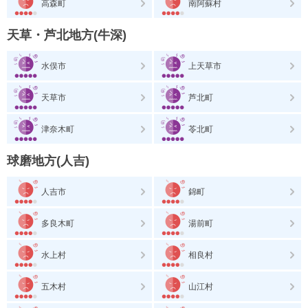
高森町
南阿蘇村
天草・芦北地方(牛深)
水俣市
上天草市
天草市
芦北町
津奈木町
苓北町
球磨地方(人吉)
人吉市
錦町
多良木町
湯前町
水上村
相良村
五木村
山江村