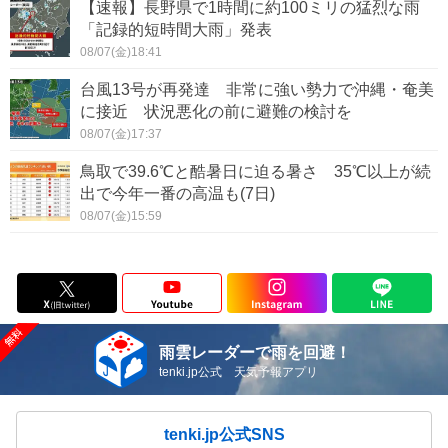
【速報】長野県で1時間に約100ミリの猛烈な雨
「記録的短時間大雨」発表
08/07(金)18:41
台風13号が再発達 非常に強い勢力で沖縄・奄美
に接近 状況悪化の前に避難の検討を
08/07(金)17:37
鳥取で39.6℃と酷暑日に迫る暑さ 35℃以上が続
出で今年一番の高温も(7日)
08/07(金)15:59
雨雲レーダーで雨を回避！
tenki.jp公式 天気予報アプリ
tenki.jp公式SNS