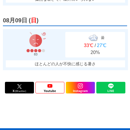
08月09日
(
日
)
曇
33℃
/
27℃
20%
83
ほとんどの人が不快に感じる暑さ