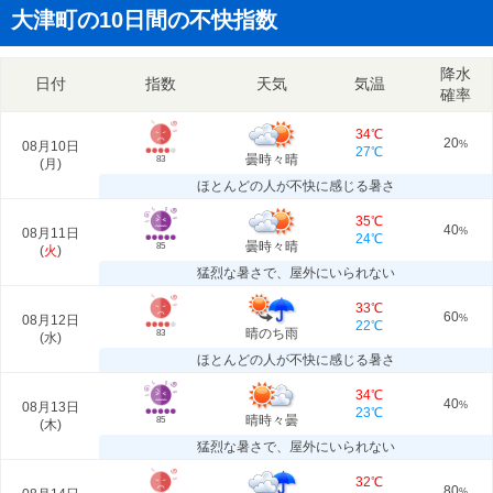
大津町の10日間の不快指数
降水
日付
指数
天気
気温
確率
34℃
20
08月10日
%
27℃
曇時々晴
83
(
月
)
ほとんどの人が不快に感じる暑さ
35℃
40
08月11日
%
24℃
曇時々晴
85
(
火
)
猛烈な暑さで、屋外にいられない
33℃
60
08月12日
%
22℃
晴のち雨
83
(
水
)
ほとんどの人が不快に感じる暑さ
34℃
40
08月13日
%
23℃
晴時々曇
85
(
木
)
猛烈な暑さで、屋外にいられない
32℃
80
%