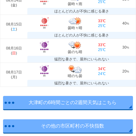
08月14日
25℃
曇時々雨
84
(
金
)
ほとんどの人が不快に感じる暑さ
33℃
40
08月15日
%
25℃
曇時々晴
84
(
土
)
ほとんどの人が不快に感じる暑さ
33℃
30
08月16日
%
25℃
曇のち晴
85
(
日
)
猛烈な暑さで、屋外にいられない
34℃
20
08月17日
%
24℃
晴のち曇
85
(
月
)
猛烈な暑さで、屋外にいられない
大津町の6時間ごとの2週間天気はこちら
その他の市区町村の不快指数