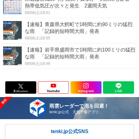
熱帯低気圧が次々と発生 2週間天気
08/08(土)18:41
【速報】青森県大鰐町で1時間に約90ミリの猛烈
な雨 「記録的短時間大雨」発表
08/08(土)16:55
【速報】岩手県盛岡市で1時間に約100ミリの猛烈
な雨 「記録的短時間大雨」発表
08/08(土)16:46
雨雲レーダーで雨を回避！
tenki.jp公式 天気予報アプリ
tenki.jp公式SNS