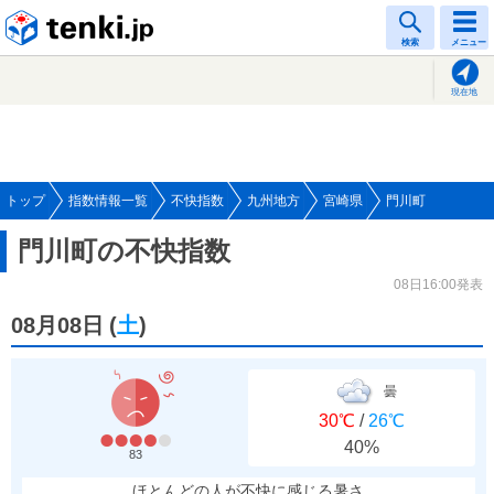
tenki.jp
検索
メニュー
現在地
トップ
指数情報一覧
不快指数
九州地方
宮崎県
門川町
門川町の不快指数
08日16:00発表
08月08日
(
土
)
曇
30℃
/
26℃
40%
83
ほとんどの人が不快に感じる暑さ