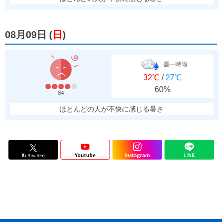
08月09日
(
日
)
曇一時雨
32℃
/
27℃
60%
84
ほとんどの人が不快に感じる暑さ