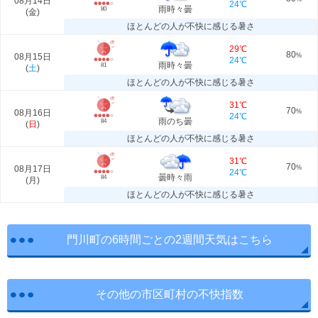
08月14日
24℃
雨時々曇
80
(
金
)
ほとんどの人が不快に感じる暑さ
29℃
80
08月15日
%
24℃
雨時々曇
81
(
土
)
ほとんどの人が不快に感じる暑さ
31℃
70
08月16日
%
24℃
雨のち曇
84
(
日
)
ほとんどの人が不快に感じる暑さ
31℃
70
08月17日
%
24℃
曇時々雨
84
(
月
)
ほとんどの人が不快に感じる暑さ
門川町の6時間ごとの2週間天気はこちら
その他の市区町村の不快指数