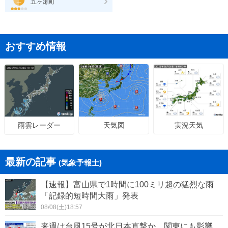
五ヶ瀬町
おすすめ情報
天気図
実況天気
雨雲レーダー
最新の記事
(気象予報士)
【速報】富山県で1時間に100ミリ超の猛烈な雨
「記録的短時間大雨」発表
08/08(土)18:57
来週は台風15号が北日本直撃か 関東にも影響