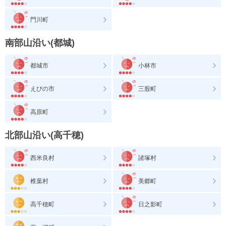
門川町
南部山沿い(都城)
都城市
小林市
えびの市
三股町
高原町
北部山沿い(高千穂)
西米良村
諸塚村
椎葉村
美郷町
高千穂町
日之影町