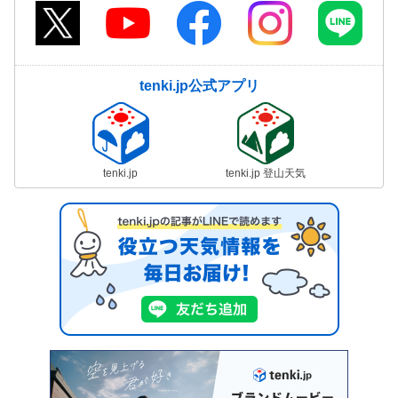
tenki.jp公式アプリ
tenki.jp
tenki.jp 登山天気