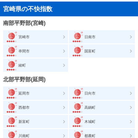
宮崎県の不快指数
南部平野部(宮崎)
宮崎市
日南市
串間市
国富町
綾町
北部平野部(延岡)
延岡市
日向市
西都市
高鍋町
新富町
木城町
川南町
都農町