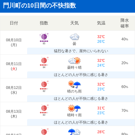
門川町の10日間の不快指数
降水
日付
指数
天気
気温
確率
32℃
40
08月10日
%
26℃
曇
85
(
月
)
猛烈な暑さで、屋外にいられない
32℃
20
08月11日
%
24℃
曇時々晴
84
(
火
)
ほとんどの人が不快に感じる暑さ
32℃
60
08月12日
%
23℃
晴のち雨
82
(
水
)
ほとんどの人が不快に感じる暑さ
31℃
70
08月13日
%
23℃
晴時々雨
83
(
木
)
ほとんどの人が不快に感じる暑さ
28℃
80
%