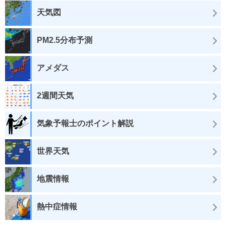
天気図
PM2.5分布予測
アメダス
2週間天気
気象予報士のポイント解説
世界天気
地震情報
熱中症情報