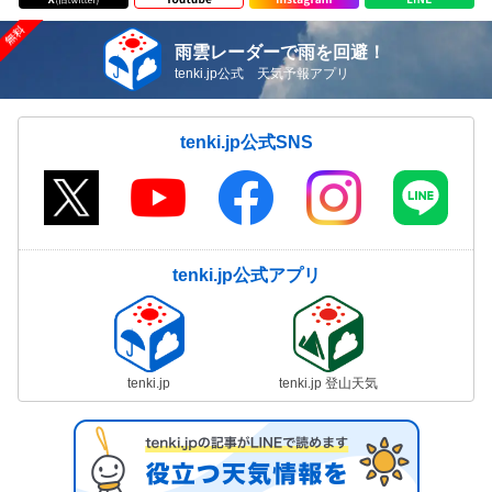
雨雲レーダーで雨を回避！
tenki.jp公式 天気予報アプリ
tenki.jp公式SNS
tenki.jp公式アプリ
tenki.jp
tenki.jp 登山天気