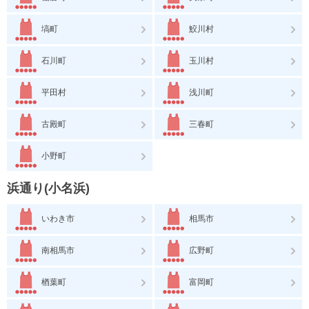
塙町
鮫川村
石川町
玉川村
平田村
浅川町
古殿町
三春町
小野町
浜通り(小名浜)
いわき市
相馬市
南相馬市
広野町
楢葉町
富岡町