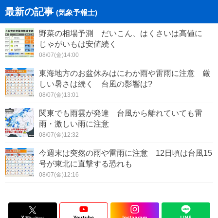
最新の記事
(気象予報士)
野菜の相場予測 だいこん、はくさいは高値に
じゃがいもは安値続く
08/07(金)14:00
東海地方のお盆休みはにわか雨や雷雨に注意 厳
しい暑さは続く 台風の影響は?
08/07(金)13:01
関東でも雨雲が発達 台風から離れていても雷
雨・激しい雨に注意
08/07(金)12:32
今週末は突然の雨や雷雨に注意 12日頃は台風15
号が東北に直撃する恐れも
08/07(金)12:16