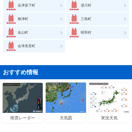
会津坂下町
湯川村
柳津町
三島町
金山町
昭和村
会津美里町
おすすめ情報
天気図
実況天気
雨雲レーダー