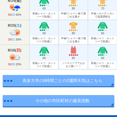
8/14
(
金
)
60
80
70
長袖シャツ・カット
半袖Tシャツ一枚で過
半袖＋カーディガン
30
/
22
60%
ソーで快適に
ごせる暑さ
で温度調節を
8/15
(
土
)
60
80
60
長袖シャツ・カット
半袖Tシャツ一枚で過
長袖シャツ・カット
29
/
21
30%
ソーで快適に
ごせる暑さ
ソーで快適に
8/16
(
日
)
60
90
60
長袖シャツ・カット
ノースリーブでもか
長袖シャツ・カット
30
/
20
20%
ソーで快適に
なり暑い！！
ソーで快適に
喜多方市の6時間ごとの2週間天気はこちら
その他の市区町村の服装指数