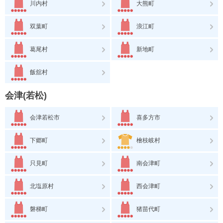
川内村
大熊町
双葉町
浪江町
葛尾村
新地町
飯舘村
会津(若松)
会津若松市
喜多方市
下郷町
檜枝岐村
只見町
南会津町
北塩原村
西会津町
磐梯町
猪苗代町