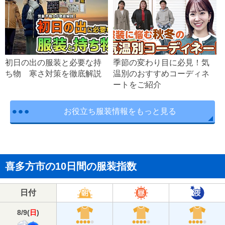
初日の出の服装と必要な持
季節の変わり目に必見！気
ち物 寒さ対策を徹底解説
温別のおすすめコーディネ
ートをご紹介
お役立ち服装情報をもっと見る
喜多方市の10日間の服装指数
日付
8/9
(
日
)