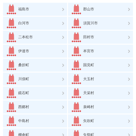
福島市
郡山市
白河市
須賀川市
二本松市
田村市
伊達市
本宮市
桑折町
国見町
川俣町
大玉村
鏡石町
天栄村
西郷村
泉崎村
中島村
矢吹町
棚倉町
矢祭町