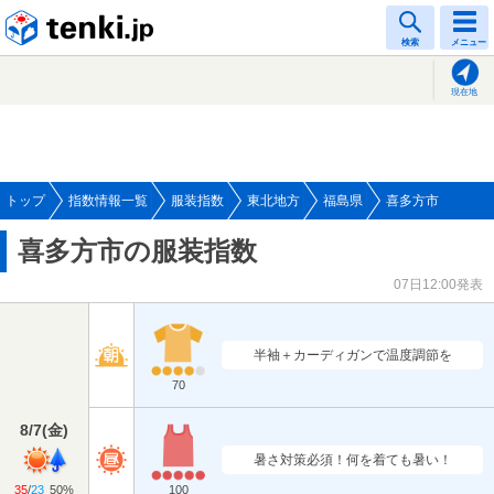
tenki.jp
検索
メニュー
現在地
トップ
指数情報一覧
服装指数
東北地方
福島県
喜多方市
喜多方市の服装指数
07日12:00発表
半袖＋カーディガンで温度調節を
70
8/7
(
金
)
暑さ対策必須！何を着ても暑い！
35
/
23
50%
100