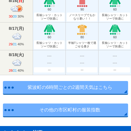
8/16
(
日
)
60
90
60
長袖シャツ・カット
ノースリーブでもか
長袖シャツ・カット
30
/
20
30%
ソーで快適に
なり暑い！！
ソーで快適に
8/17
(
月
)
60
80
60
長袖シャツ・カット
半袖Tシャツ一枚で過
長袖シャツ・カット
29
/
21
40%
ソーで快適に
ごせる暑さ
ソーで快適に
8/18
(
火
)
---
---
---
---
---
---
---
---
---
28
/
21
40%
紫波町の6時間ごとの2週間天気はこちら
その他の市区町村の服装指数