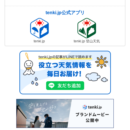
tenki.jp公式アプリ
tenki.jp
tenki.jp 登山天気