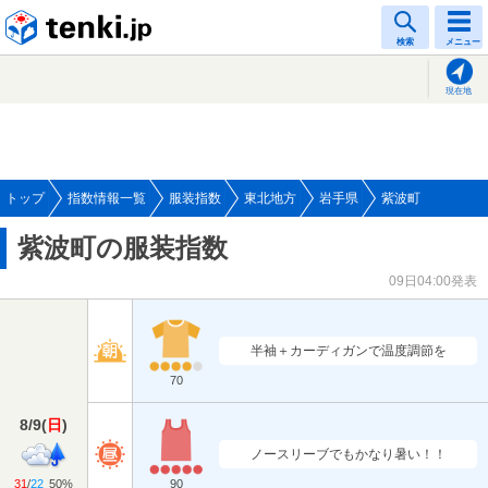
tenki.jp
検索
メニュー
現在地
トップ
指数情報一覧
服装指数
東北地方
岩手県
紫波町
紫波町の服装指数
09日04:00発表
半袖＋カーディガンで温度調節を
70
8/9
(
日
)
ノースリーブでもかなり暑い！！
31
/
22
50%
90