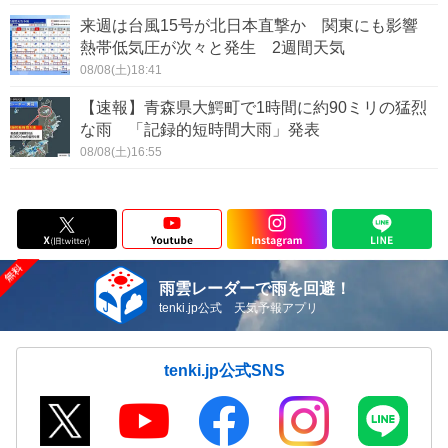
来週は台風15号が北日本直撃か 関東にも影響
熱帯低気圧が次々と発生 2週間天気
08/08(土)18:41
【速報】青森県大鰐町で1時間に約90ミリの猛烈
な雨 「記録的短時間大雨」発表
08/08(土)16:55
雨雲レーダーで雨を回避！
tenki.jp公式 天気予報アプリ
tenki.jp公式SNS