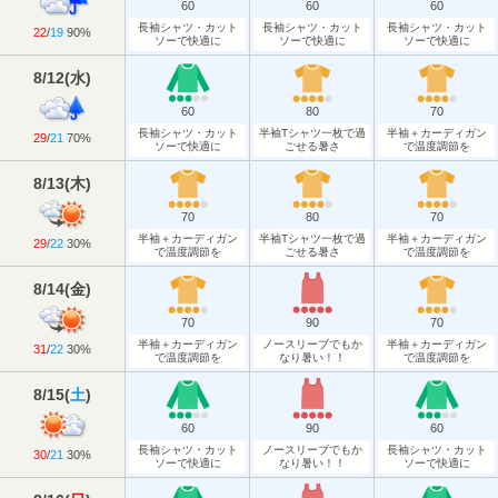
60
60
60
長袖シャツ・カット
長袖シャツ・カット
長袖シャツ・カット
22
/
19
90%
ソーで快適に
ソーで快適に
ソーで快適に
8/12
(
水
)
60
80
70
長袖シャツ・カット
半袖Tシャツ一枚で過
半袖＋カーディガン
29
/
21
70%
ソーで快適に
ごせる暑さ
で温度調節を
8/13
(
木
)
70
80
70
半袖＋カーディガン
半袖Tシャツ一枚で過
半袖＋カーディガン
29
/
22
30%
で温度調節を
ごせる暑さ
で温度調節を
8/14
(
金
)
70
90
70
半袖＋カーディガン
ノースリーブでもか
半袖＋カーディガン
31
/
22
30%
で温度調節を
なり暑い！！
で温度調節を
8/15
(
土
)
60
90
60
長袖シャツ・カット
ノースリーブでもか
長袖シャツ・カット
30
/
21
30%
ソーで快適に
なり暑い！！
ソーで快適に