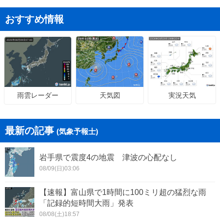
おすすめ情報
天気図
実況天気
雨雲レーダー
最新の記事
(気象予報士)
岩手県で震度4の地震 津波の心配なし
08/09(日)03:06
【速報】富山県で1時間に100ミリ超の猛烈な雨
「記録的短時間大雨」発表
08/08(土)18:57