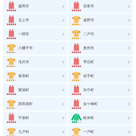
盛岡市
花巻市
北上市
遠野市
一関市
二戸市
八幡平市
奥州市
滝沢市
雫石町
葛巻町
岩手町
紫波町
矢巾町
西和賀町
金ケ崎町
平泉町
軽米町
九戸村
一戸町