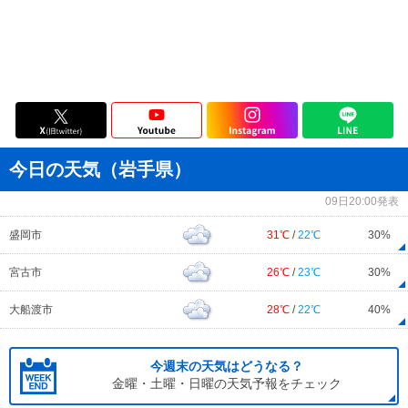
今日の天気（岩手県）
09日20:00発表
盛岡市
31℃
/
22℃
30%
宮古市
26℃
/
23℃
30%
大船渡市
28℃
/
22℃
40%
今週末の天気はどうなる？
金曜・土曜・日曜の天気予報をチェック