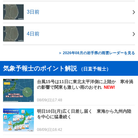
3日前
4日前
＞ 2026年08月の岩手県の雨雲レーダーを見る
気象予報士のポイント解説
（日直予報士）
台風15号は11日に東北太平洋側に上陸か 寒冷渦
の影響で関東も激しい雨のおそれ
NEW!
08/09(日)17:48
明日10日(月)広く日差し届く 東海から九州内陸
を中心に猛暑続く
08/09(日)16:42