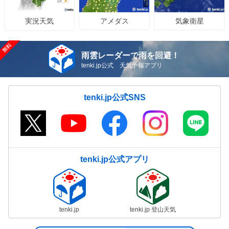
気象予報士の解説をもっと見る
アメダス
気象衛星
実況天気
雨雲レーダーで雨を回避！
tenki.jp公式 天気予報アプリ
tenki.jp公式SNS
tenki.jp公式アプリ
tenki.jp
tenki.jp 登山天気