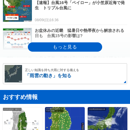
【速報】台風16号「ペイロー」が小笠原近海で発
生 トリプル台風に
08/09(日)16:36
お盆休みの近畿 猛暑日や熱帯夜から解放される
日も 台風15号の影響は?
08/09(日)15:50
お盆の天気 台風15号は11日に東北に上陸のおそ
れ 関東も雨の日が多い
正しい知識を持ち大雨に対する備えを
「雨雲の動き」を知る
08/09(日)14:42
【速報】秋田県で1時間に約100ミリの猛烈な雨
「記録的短時間大雨」発表
おすすめ情報
08/09(日)14:02
今日9日は東北や関東で雷雲が発達中 夜にかけて
市街地でもゲリラ雷雨のおそれ
08/09(日)13:06