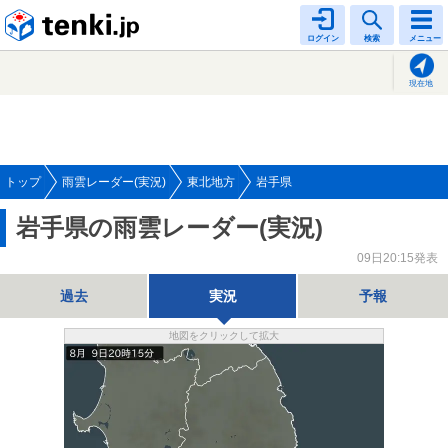
tenki.jp
ログイン
検索
メニュー
現在地
トップ
雨雲レーダー(実況)
東北地方
岩手県
岩手県の雨雲レーダー(実況)
09日20:15発表
過去
実況
予報
地図をクリックして拡大