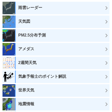
雨雲レーダー
天気図
PM2.5分布予測
アメダス
2週間天気
気象予報士のポイント解説
世界天気
地震情報